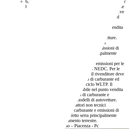
6,2 l/100 km (comb.)
I dati di consumi ed emissioni per
le auto usate si intendono riferiti al ciclo NEDC. Per le
auto nuove, a partire dal 16.2.2021, iI rivenditore deve
indicare i valori relativi al consumo di carburante ed
emissione di CO2 misurati con il ciclo WLTP. Il
rivenditore deve rendere disponibile nel punto vendita
una guida gratuita su risparmio di carburante e
emissioni di CO2 dei nuovi modelli di autovetture.
Anche stile di guida e altri fattori non tecnici
influiscono su consumo di carburante e emissioni di
CO2. Il CO2 è il gas a effetto serra principalmente
responsabile del riscaldamento terrestre.
129 g/km (comb.)
I dati di consumi ed emissioni per le
auto usate si intendono riferiti al ciclo NEDC. Per le
auto nuove, a partire dal 16.2.2021, iI rivenditore deve
indicare i valori relativi al consumo di carburante ed
emissione di CO2 misurati con il ciclo WLTP. Il
rivenditore deve rendere disponibile nel punto vendita
una guida gratuita su risparmio di carburante e
emissioni di CO2 dei nuovi modelli di autovetture.
Anche stile di guida e altri fattori non tecnici
influiscono su consumo di carburante e emissioni di
CO2. Il CO2 è il gas a effetto serra principalmente
responsabile del riscaldamento terrestre.
Rivenditore,
IT-29012 Caorso – Piacenza - Pc