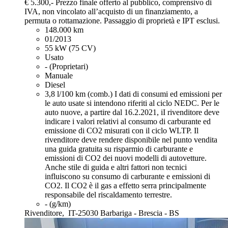
€ 5.300,-
Prezzo finale offerto al pubblico, comprensivo di
IVA, non vincolato all’acquisto di un finanziamento, a
permuta o rottamazione. Passaggio di proprietà e IPT esclusi.
148.000 km
01/2013
55 kW (75 CV)
Usato
- (Proprietari)
Manuale
Diesel
3,8 l/100 km (comb.)
I dati di consumi ed emissioni per
le auto usate si intendono riferiti al ciclo NEDC. Per le
auto nuove, a partire dal 16.2.2021, iI rivenditore deve
indicare i valori relativi al consumo di carburante ed
emissione di CO2 misurati con il ciclo WLTP. Il
rivenditore deve rendere disponibile nel punto vendita
una guida gratuita su risparmio di carburante e
emissioni di CO2 dei nuovi modelli di autovetture.
Anche stile di guida e altri fattori non tecnici
influiscono su consumo di carburante e emissioni di
CO2. Il CO2 è il gas a effetto serra principalmente
responsabile del riscaldamento terrestre.
- (g/km)
Rivenditore,
IT-25030 Barbariga - Brescia - BS