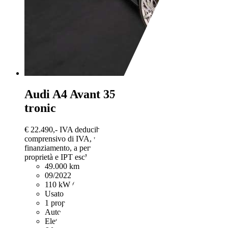
Audi A4
Avant 35 TFSI MHEV S-
tronic
€ 22.490,-
IVA deducibile
Prezzo finale offerto al pubblico,
comprensivo di IVA, non vincolato all’acquisto di un
finanziamento, a permuta o rottamazione. Passaggio di
proprietà e IPT esclusi.
49.000 km
09/2022
110 kW (150 CV)
Usato
1 proprietario
Automatico
Elettrica/Benzina