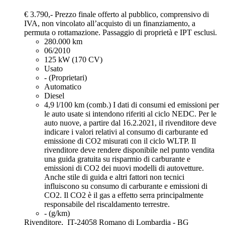
€ 3.790,-
Prezzo finale offerto al pubblico, comprensivo di
IVA, non vincolato all’acquisto di un finanziamento, a
permuta o rottamazione. Passaggio di proprietà e IPT esclusi.
280.000 km
06/2010
125 kW (170 CV)
Usato
- (Proprietari)
Automatico
Diesel
4,9 l/100 km (comb.)
I dati di consumi ed emissioni per
le auto usate si intendono riferiti al ciclo NEDC. Per le
auto nuove, a partire dal 16.2.2021, iI rivenditore deve
indicare i valori relativi al consumo di carburante ed
emissione di CO2 misurati con il ciclo WLTP. Il
rivenditore deve rendere disponibile nel punto vendita
una guida gratuita su risparmio di carburante e
emissioni di CO2 dei nuovi modelli di autovetture.
Anche stile di guida e altri fattori non tecnici
influiscono su consumo di carburante e emissioni di
CO2. Il CO2 è il gas a effetto serra principalmente
responsabile del riscaldamento terrestre.
- (g/km)
Rivenditore,
IT-24058 Romano di Lombardia - BG