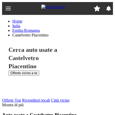
Passa
al
contenuto
principale
Home
Italia
Emilia-Romagna
Castelvetro Piacentino
Cerca auto usate a
Castelvetro
Piacentino
Offerte vicino a te
Offerte Top
Rivenditori locali
Città vicine
Mostra di più
Auto usate a Castelvetro Piacentino