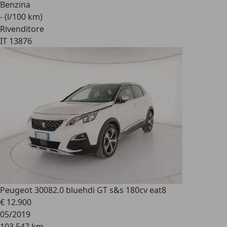
Benzina
- (l/100 km)
Rivenditore
IT 13876
Peugeot 3008
2.0 bluehdi GT s&s 180cv eat8
€ 12.900
05/2019
103.547 km