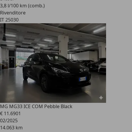
3,8 l/100 km (comb.)
Rivenditore
IT 25030
MG MG3
3 ICE COM Pebble Black
€ 11.690
1
02/2025
14.063 km