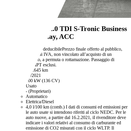
Audi A4
30 2.0 TDI S-Tronic Business
Navi, Carplay, ACC
€ 16.880,-
IVA deducibile
Prezzo finale offerto al pubblico,
comprensivo di IVA, non vincolato all’acquisto di un
finanziamento, a permuta o rottamazione. Passaggio di
proprietà e IPT esclusi.
124.645 km
03/2021
100 kW (136 CV)
Usato
- (Proprietari)
Automatico
Elettrica/Diesel
4,0 l/100 km (comb.)
I dati di consumi ed emissioni per
le auto usate si intendono riferiti al ciclo NEDC. Per le
auto nuove, a partire dal 16.2.2021, iI rivenditore deve
indicare i valori relativi al consumo di carburante ed
emissione di CO2 misurati con il ciclo WLTP. Il