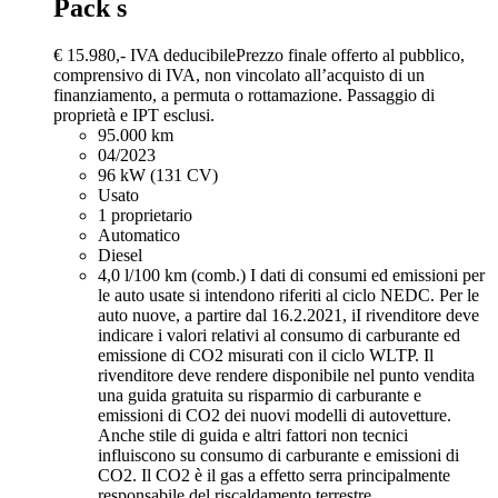
Pack s
€ 15.980,-
IVA deducibile
Prezzo finale offerto al pubblico,
comprensivo di IVA, non vincolato all’acquisto di un
finanziamento, a permuta o rottamazione. Passaggio di
proprietà e IPT esclusi.
95.000 km
04/2023
96 kW (131 CV)
Usato
1 proprietario
Automatico
Diesel
4,0 l/100 km (comb.)
I dati di consumi ed emissioni per
le auto usate si intendono riferiti al ciclo NEDC. Per le
auto nuove, a partire dal 16.2.2021, iI rivenditore deve
indicare i valori relativi al consumo di carburante ed
emissione di CO2 misurati con il ciclo WLTP. Il
rivenditore deve rendere disponibile nel punto vendita
una guida gratuita su risparmio di carburante e
emissioni di CO2 dei nuovi modelli di autovetture.
Anche stile di guida e altri fattori non tecnici
influiscono su consumo di carburante e emissioni di
CO2. Il CO2 è il gas a effetto serra principalmente
responsabile del riscaldamento terrestre.