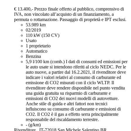
€ 13.400,-
Prezzo finale offerto al pubblico, comprensivo di
IVA, non vincolato all’acquisto di un finanziamento, a
permuta o rottamazione. Passaggio di proprietà e IPT esclusi.
53.989 km
02/2019
110 kW (150 CV)
Usato
1 proprietario
Automatico
Benzina
5,9 l/100 km (comb.)
I dati di consumi ed emissioni per
le auto usate si intendono riferiti al ciclo NEDC. Per le
auto nuove, a partire dal 16.2.2021, iI rivenditore deve
indicare i valori relativi al consumo di carburante ed
emissione di CO2 misurati con il ciclo WLTP. Il
rivenditore deve rendere disponibile nel punto vendita
una guida gratuita su risparmio di carburante e
emissioni di CO2 dei nuovi modelli di autovetture.
Anche stile di guida e altri fattori non tecnici
influiscono su consumo di carburante e emissioni di
CO2. Il CO2 è il gas a effetto serra principalmente
responsabile del riscaldamento terrestre.
- (g/km)
Rivenditore,
IT-72018 San Michele Salentino BR