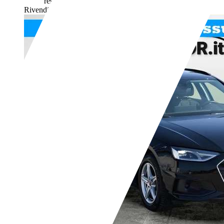
responsabile del riscaldamento terrestre.
Rivenditore,
IT-62015 Monte San Giusto - Macerata - Mc