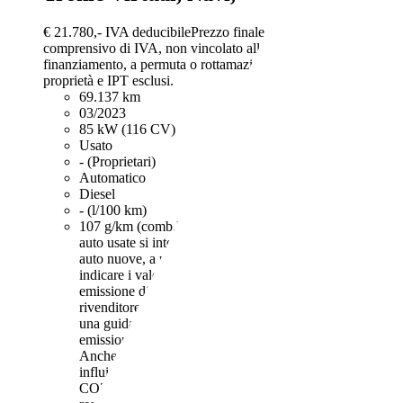
€ 21.780,-
IVA deducibile
Prezzo finale offerto al pubblico,
comprensivo di IVA, non vincolato all’acquisto di un
finanziamento, a permuta o rottamazione. Passaggio di
proprietà e IPT esclusi.
69.137 km
03/2023
85 kW (116 CV)
Usato
- (Proprietari)
Automatico
Diesel
- (l/100 km)
107 g/km (comb.)
I dati di consumi ed emissioni per le
auto usate si intendono riferiti al ciclo NEDC. Per le
auto nuove, a partire dal 16.2.2021, iI rivenditore deve
indicare i valori relativi al consumo di carburante ed
emissione di CO2 misurati con il ciclo WLTP. Il
rivenditore deve rendere disponibile nel punto vendita
una guida gratuita su risparmio di carburante e
emissioni di CO2 dei nuovi modelli di autovetture.
Anche stile di guida e altri fattori non tecnici
influiscono su consumo di carburante e emissioni di
CO2. Il CO2 è il gas a effetto serra principalmente