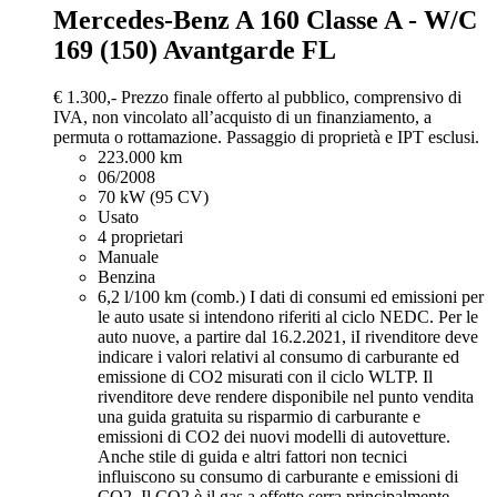
Mercedes-Benz A 160
Classe A - W/C
169 (150) Avantgarde FL
€ 1.300,-
Prezzo finale offerto al pubblico, comprensivo di
IVA, non vincolato all’acquisto di un finanziamento, a
permuta o rottamazione. Passaggio di proprietà e IPT esclusi.
223.000 km
06/2008
70 kW (95 CV)
Usato
4 proprietari
Manuale
Benzina
6,2 l/100 km (comb.)
I dati di consumi ed emissioni per
le auto usate si intendono riferiti al ciclo NEDC. Per le
auto nuove, a partire dal 16.2.2021, iI rivenditore deve
indicare i valori relativi al consumo di carburante ed
emissione di CO2 misurati con il ciclo WLTP. Il
rivenditore deve rendere disponibile nel punto vendita
una guida gratuita su risparmio di carburante e
emissioni di CO2 dei nuovi modelli di autovetture.
Anche stile di guida e altri fattori non tecnici
influiscono su consumo di carburante e emissioni di
CO2. Il CO2 è il gas a effetto serra principalmente