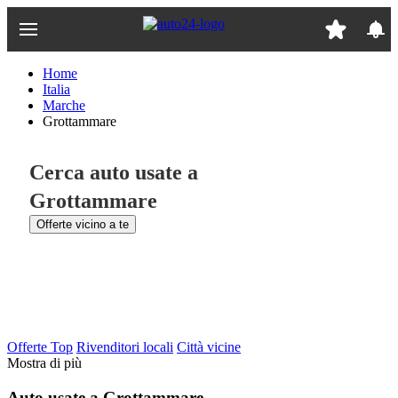
Passa
al
contenuto
principale
Home
Italia
Marche
Grottammare
Cerca auto usate a
Grottammare
Offerte vicino a te
Offerte Top
Rivenditori locali
Città vicine
Mostra di più
Auto usate a Grottammare