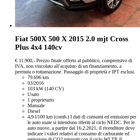
Fiat 500X
500 X 2015 2.0 mjt Cross
Plus 4x4 140cv
€ 11.900,-
Prezzo finale offerto al pubblico, comprensivo di
IVA, non vincolato all’acquisto di un finanziamento, a
permuta o rottamazione. Passaggio di proprietà e IPT esclusi.
79.696 km
03/2016
103 kW (140 CV)
Usato
1 proprietario
Manuale
Diesel
4,9 l/100 km (comb.)
I dati di consumi ed emissioni per
le auto usate si intendono riferiti al ciclo NEDC. Per le
auto nuove, a partire dal 16.2.2021, iI rivenditore deve
indicare i valori relativi al consumo di carburante ed
emissione di CO2 misurati con il ciclo WLTP. Il