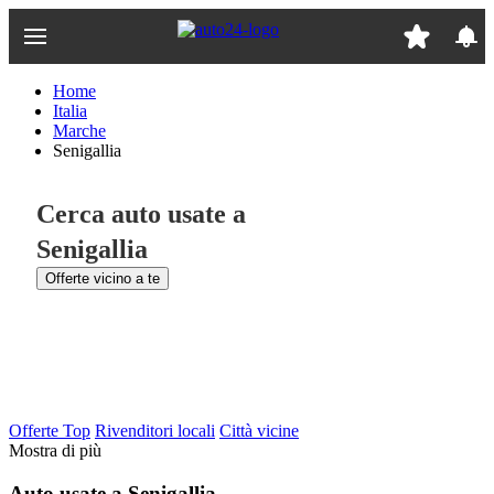
Passa
al
contenuto
principale
Home
Italia
Marche
Senigallia
Cerca auto usate a
Senigallia
Offerte vicino a te
Offerte Top
Rivenditori locali
Città vicine
Mostra di più
Auto usate a Senigallia