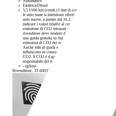
Automatico
Elettrica/Diesel
5,5 l/100 km (comb.)
I dati di consumi ed emissioni per
le auto usate si intendono riferiti al ciclo NEDC. Per le
auto nuove, a partire dal 16.2.2021, iI rivenditore deve
indicare i valori relativi al consumo di carburante ed
emissione di CO2 misurati con il ciclo WLTP. Il
rivenditore deve rendere disponibile nel punto vendita
una guida gratuita su risparmio di carburante e
emissioni di CO2 dei nuovi modelli di autovetture.
Anche stile di guida e altri fattori non tecnici
influiscono su consumo di carburante e emissioni di
CO2. Il CO2 è il gas a effetto serra principalmente
responsabile del riscaldamento terrestre.
- (g/km)
Rivenditore,
IT-60035 Jesi - Ancona - AN