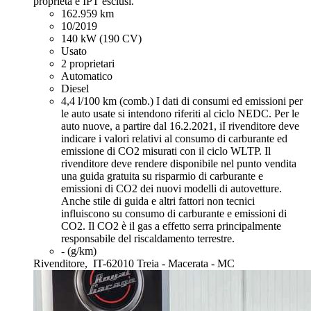
proprietà e IPT esclusi.
162.959 km
10/2019
140 kW (190 CV)
Usato
2 proprietari
Automatico
Diesel
4,4 l/100 km (comb.)
I dati di consumi ed emissioni per
le auto usate si intendono riferiti al ciclo NEDC. Per le
auto nuove, a partire dal 16.2.2021, iI rivenditore deve
indicare i valori relativi al consumo di carburante ed
emissione di CO2 misurati con il ciclo WLTP. Il
rivenditore deve rendere disponibile nel punto vendita
una guida gratuita su risparmio di carburante e
emissioni di CO2 dei nuovi modelli di autovetture.
Anche stile di guida e altri fattori non tecnici
influiscono su consumo di carburante e emissioni di
CO2. Il CO2 è il gas a effetto serra principalmente
responsabile del riscaldamento terrestre.
- (g/km)
Rivenditore,
IT-62010 Treia - Macerata - MC