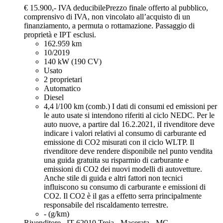
€ 15.900,-
IVA deducibile
Prezzo finale offerto al pubblico,
comprensivo di IVA, non vincolato all’acquisto di un
finanziamento, a permuta o rottamazione. Passaggio di
proprietà e IPT esclusi.
162.959 km
10/2019
140 kW (190 CV)
Usato
2 proprietari
Automatico
Diesel
4,4 l/100 km (comb.)
I dati di consumi ed emissioni per
le auto usate si intendono riferiti al ciclo NEDC. Per le
auto nuove, a partire dal 16.2.2021, iI rivenditore deve
indicare i valori relativi al consumo di carburante ed
emissione di CO2 misurati con il ciclo WLTP. Il
rivenditore deve rendere disponibile nel punto vendita
una guida gratuita su risparmio di carburante e
emissioni di CO2 dei nuovi modelli di autovetture.
Anche stile di guida e altri fattori non tecnici
influiscono su consumo di carburante e emissioni di
CO2. Il CO2 è il gas a effetto serra principalmente
responsabile del riscaldamento terrestre.
- (g/km)
Rivenditore,
IT-62010 Treia - Macerata - MC