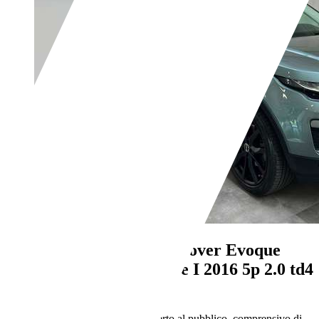
Land Rover Range Rover Evoque
Range Rover Evoque I 2016 5p 2.0 td4
Pure 150cv auto
€ 15.900,-
Prezzo finale offerto al pubblico, comprensivo di