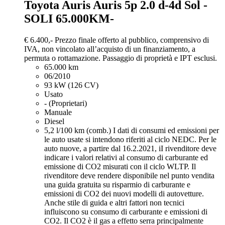
Toyota Auris
Auris 5p 2.0 d-4d Sol -
SOLI 65.000KM-
€ 6.400,-
Prezzo finale offerto al pubblico, comprensivo di
IVA, non vincolato all’acquisto di un finanziamento, a
permuta o rottamazione. Passaggio di proprietà e IPT esclusi.
65.000 km
06/2010
93 kW (126 CV)
Usato
- (Proprietari)
Manuale
Diesel
5,2 l/100 km (comb.)
I dati di consumi ed emissioni per
le auto usate si intendono riferiti al ciclo NEDC. Per le
auto nuove, a partire dal 16.2.2021, iI rivenditore deve
indicare i valori relativi al consumo di carburante ed
emissione di CO2 misurati con il ciclo WLTP. Il
rivenditore deve rendere disponibile nel punto vendita
una guida gratuita su risparmio di carburante e
emissioni di CO2 dei nuovi modelli di autovetture.
Anche stile di guida e altri fattori non tecnici
influiscono su consumo di carburante e emissioni di
CO2. Il CO2 è il gas a effetto serra principalmente