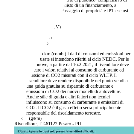
IVA, non vincolato all’acquisto di un finanziamento, a
permuta o rottamazione. Passaggio di proprietà e IPT esclusi.
94.000 km
09/2016
110 kW (150 CV)
Usato
1 proprietario
Automatico
Diesel
5,3 l/100 km (comb.)
I dati di consumi ed emissioni per
le auto usate si intendono riferiti al ciclo NEDC. Per le
auto nuove, a partire dal 16.2.2021, iI rivenditore deve
indicare i valori relativi al consumo di carburante ed
emissione di CO2 misurati con il ciclo WLTP. Il
rivenditore deve rendere disponibile nel punto vendita
una guida gratuita su risparmio di carburante e
emissioni di CO2 dei nuovi modelli di autovetture.
Anche stile di guida e altri fattori non tecnici
influiscono su consumo di carburante e emissioni di
CO2. Il CO2 è il gas a effetto serra principalmente
responsabile del riscaldamento terrestre.
- (g/km)
Rivenditore,
IT-61122 Pesaro - PU