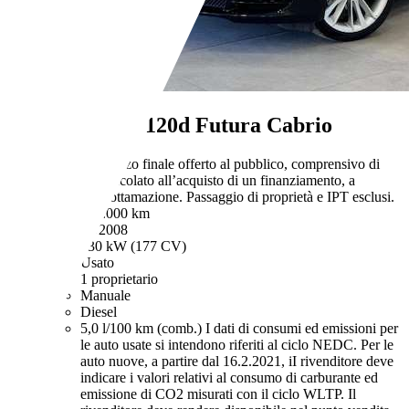
BMW 120
120d Futura Cabrio
€ 7.800,-
Prezzo finale offerto al pubblico, comprensivo di
IVA, non vincolato all’acquisto di un finanziamento, a
permuta o rottamazione. Passaggio di proprietà e IPT esclusi.
129.000 km
05/2008
130 kW (177 CV)
Usato
1 proprietario
Manuale
Diesel
5,0 l/100 km (comb.)
I dati di consumi ed emissioni per
le auto usate si intendono riferiti al ciclo NEDC. Per le
auto nuove, a partire dal 16.2.2021, iI rivenditore deve
indicare i valori relativi al consumo di carburante ed
emissione di CO2 misurati con il ciclo WLTP. Il