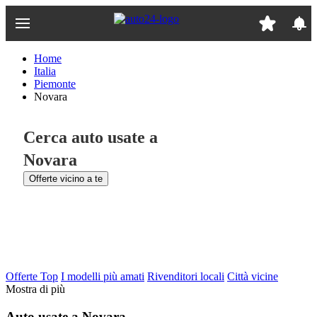
Passa
al
contenuto
principale
Home
Italia
Piemonte
Novara
Cerca auto usate a
Novara
Offerte vicino a te
Offerte Top
I modelli più amati
Rivenditori locali
Città vicine
Mostra di più
Auto usate a Novara