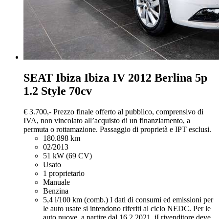
SEAT Ibiza
Ibiza IV 2012 Berlina 5p
1.2 Style 70cv
€ 3.700,-
Prezzo finale offerto al pubblico, comprensivo di
IVA, non vincolato all’acquisto di un finanziamento, a
permuta o rottamazione. Passaggio di proprietà e IPT esclusi.
180.898 km
02/2013
51 kW (69 CV)
Usato
1 proprietario
Manuale
Benzina
5,4 l/100 km (comb.)
I dati di consumi ed emissioni per
le auto usate si intendono riferiti al ciclo NEDC. Per le
auto nuove, a partire dal 16.2.2021, iI rivenditore deve