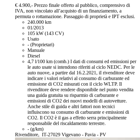
€ 4.900,-
Prezzo finale offerto al pubblico, comprensivo di
IVA, non vincolato all’acquisto di un finanziamento, a
permuta o rottamazione. Passaggio di proprietà e IPT esclusi.
240.000 km
01/2013
105 kW (143 CV)
Usato
- (Proprietari)
Manuale
Diesel
4,7 l/100 km (comb.)
I dati di consumi ed emissioni per
le auto usate si intendono riferiti al ciclo NEDC. Per le
auto nuove, a partire dal 16.2.2021, iI rivenditore deve
indicare i valori relativi al consumo di carburante ed
emissione di CO2 misurati con il ciclo WLTP. Il
rivenditore deve rendere disponibile nel punto vendita
una guida gratuita su risparmio di carburante e
emissioni di CO2 dei nuovi modelli di autovetture.
Anche stile di guida e altri fattori non tecnici
influiscono su consumo di carburante e emissioni di
CO2. Il CO2 è il gas a effetto serra principalmente
responsabile del riscaldamento terrestre.
- (g/km)
Rivenditore,
IT-27029 Vigevano - Pavia - PV