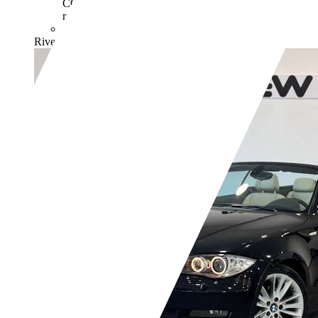
CO2. Il CO2 è il gas a effetto serra principalmente
responsabile del riscaldamento terrestre.
- (g/km)
Rivenditore,
IT-20014 Nerviano - Milano - MI