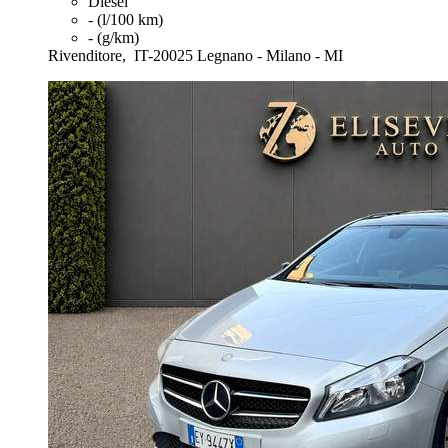
Diesel
- (l/100 km)
- (g/km)
Rivenditore,
IT-20025 Legnano - Milano - MI