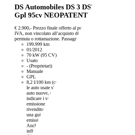
DS Automobiles DS 3
DS3 1.4 vti Chic
Gpl 95cv NEOPATENTATI EURO5B
€ 2.900,-
Prezzo finale offerto al pubblico, comprensivo di
IVA, non vincolato all’acquisto di un finanziamento, a
permuta o rottamazione. Passaggio di proprietà e IPT esclusi.
199.999 km
01/2012
70 kW (95 CV)
Usato
- (Proprietari)
Manuale
GPL
8,2 l/100 km (comb.)
I dati di consumi ed emissioni per
le auto usate si intendono riferiti al ciclo NEDC. Per le
auto nuove, a partire dal 16.2.2021, iI rivenditore deve
indicare i valori relativi al consumo di carburante ed
emissione di CO2 misurati con il ciclo WLTP. Il
rivenditore deve rendere disponibile nel punto vendita
una guida gratuita su risparmio di carburante e
emissioni di CO2 dei nuovi modelli di autovetture.
Anche stile di guida e altri fattori non tecnici
influiscono su consumo di carburante e emissioni di