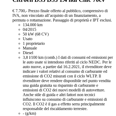
€ 7.700,-
Prezzo finale offerto al pubblico, comprensivo di
IVA, non vincolato all’acquisto di un finanziamento, a
permuta o rottamazione. Passaggio di proprietà e IPT esclusi.
134.000 km
04/2015
50 kW (68 CV)
Usato
1 proprietario
Manuale
Diesel
3,8 l/100 km (comb.)
I dati di consumi ed emissioni per
le auto usate si intendono riferiti al ciclo NEDC. Per le
auto nuove, a partire dal 16.2.2021, iI rivenditore deve
indicare i valori relativi al consumo di carburante ed
emissione di CO2 misurati con il ciclo WLTP. Il
rivenditore deve rendere disponibile nel punto vendita
una guida gratuita su risparmio di carburante e
emissioni di CO2 dei nuovi modelli di autovetture.
Anche stile di guida e altri fattori non tecnici
influiscono su consumo di carburante e emissioni di
CO2. Il CO2 è il gas a effetto serra principalmente
responsabile del riscaldamento terrestre.
- (g/km)