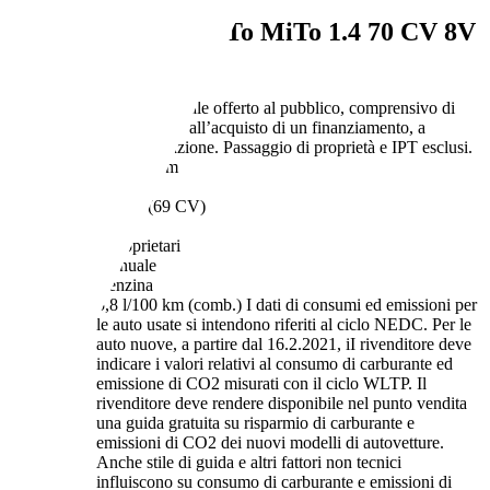
Alfa Romeo MiTo
MiTo 1.4 70 CV 8V
Progression
€ 6.990,-
Prezzo finale offerto al pubblico, comprensivo di
IVA, non vincolato all’acquisto di un finanziamento, a
permuta o rottamazione. Passaggio di proprietà e IPT esclusi.
110.000 km
12/2014
51 kW (69 CV)
Usato
2 proprietari
Manuale
Benzina
5,8 l/100 km (comb.)
I dati di consumi ed emissioni per
le auto usate si intendono riferiti al ciclo NEDC. Per le
auto nuove, a partire dal 16.2.2021, iI rivenditore deve
indicare i valori relativi al consumo di carburante ed
emissione di CO2 misurati con il ciclo WLTP. Il
rivenditore deve rendere disponibile nel punto vendita
una guida gratuita su risparmio di carburante e
emissioni di CO2 dei nuovi modelli di autovetture.
Anche stile di guida e altri fattori non tecnici
influiscono su consumo di carburante e emissioni di