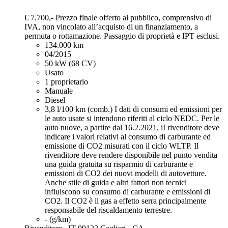
€ 7.700,-
Prezzo finale offerto al pubblico, comprensivo di
IVA, non vincolato all’acquisto di un finanziamento, a
permuta o rottamazione. Passaggio di proprietà e IPT esclusi.
134.000 km
04/2015
50 kW (68 CV)
Usato
1 proprietario
Manuale
Diesel
3,8 l/100 km (comb.)
I dati di consumi ed emissioni per
le auto usate si intendono riferiti al ciclo NEDC. Per le
auto nuove, a partire dal 16.2.2021, iI rivenditore deve
indicare i valori relativi al consumo di carburante ed
emissione di CO2 misurati con il ciclo WLTP. Il
rivenditore deve rendere disponibile nel punto vendita
una guida gratuita su risparmio di carburante e
emissioni di CO2 dei nuovi modelli di autovetture.
Anche stile di guida e altri fattori non tecnici
influiscono su consumo di carburante e emissioni di
CO2. Il CO2 è il gas a effetto serra principalmente
responsabile del riscaldamento terrestre.
- (g/km)