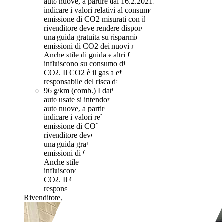
auto nuove, a partire dal 16.2.2021, iI rivenditore deve
indicare i valori relativi al consumo di carburante ed
emissione di CO2 misurati con il ciclo WLTP. Il
rivenditore deve rendere disponibile nel punto vendita
una guida gratuita su risparmio di carburante e
emissioni di CO2 dei nuovi modelli di autovetture.
Anche stile di guida e altri fattori non tecnici
influiscono su consumo di carburante e emissioni di
CO2. Il CO2 è il gas a effetto serra principalmente
responsabile del riscaldamento terrestre.
96 g/km (comb.)
I dati di consumi ed emissioni per le
auto usate si intendono riferiti al ciclo NEDC. Per le
auto nuove, a partire dal 16.2.2021, iI rivenditore deve
indicare i valori relativi al consumo di carburante ed
emissione di CO2 misurati con il ciclo WLTP. Il
rivenditore deve rendere disponibile nel punto vendita
una guida gratuita su risparmio di carburante e
emissioni di CO2 dei nuovi modelli di autovetture.
Anche stile di guida e altri fattori non tecnici
influiscono su consumo di carburante e emissioni di
CO2. Il CO2 è il gas a effetto serra principalmente
responsabile del riscaldamento terrestre.
Rivenditore,
IT-09122 Cagliari - Ca