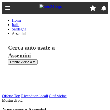
Passa
al
contenuto
principale
Home
Italia
Sardegna
Assemini
Cerca auto usate a
Assemini
Offerte vicino a te
Offerte Top
Rivenditori locali
Città vicine
Mostra di più
Auto usate a Assemini