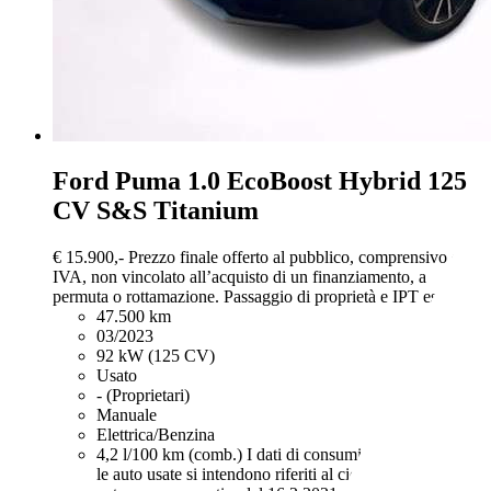
Ford Puma
1.0 EcoBoost Hybrid 125
CV S&S Titanium
€ 15.900,-
Prezzo finale offerto al pubblico, comprensivo di
IVA, non vincolato all’acquisto di un finanziamento, a
permuta o rottamazione. Passaggio di proprietà e IPT esclusi.
47.500 km
03/2023
92 kW (125 CV)
Usato
- (Proprietari)
Manuale
Elettrica/Benzina
4,2 l/100 km (comb.)
I dati di consumi ed emissioni per
le auto usate si intendono riferiti al ciclo NEDC. Per le