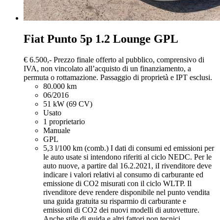
Fiat Punto
5p 1.2 Lounge GPL
€ 6.500,-
Prezzo finale offerto al pubblico, comprensivo di
IVA, non vincolato all’acquisto di un finanziamento, a
permuta o rottamazione. Passaggio di proprietà e IPT esclusi.
80.000 km
06/2016
51 kW (69 CV)
Usato
1 proprietario
Manuale
GPL
5,3 l/100 km (comb.)
I dati di consumi ed emissioni per
le auto usate si intendono riferiti al ciclo NEDC. Per le
auto nuove, a partire dal 16.2.2021, iI rivenditore deve
indicare i valori relativi al consumo di carburante ed
emissione di CO2 misurati con il ciclo WLTP. Il
rivenditore deve rendere disponibile nel punto vendita
una guida gratuita su risparmio di carburante e
emissioni di CO2 dei nuovi modelli di autovetture.
Anche stile di guida e altri fattori non tecnici