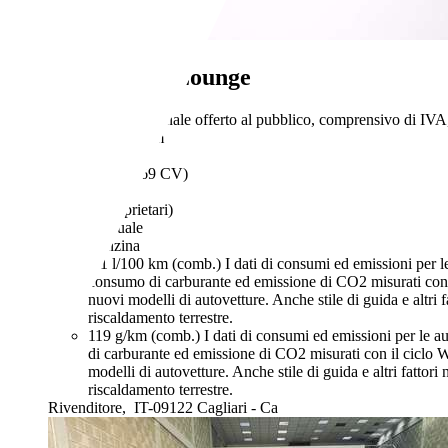
Fiat 500
1.2 Lounge
€ 6.900,-
Prezzo finale offerto al pubblico, comprensivo di IVA,
120.000 km
03/2013
51 kW (69 CV)
Usato
- (Proprietari)
Manuale
Benzina
5,1 l/100 km (comb.)
I dati di consumi ed emissioni per le
consumo di carburante ed emissione di CO2 misurati con i
nuovi modelli di autovetture. Anche stile di guida e altri
riscaldamento terrestre.
119 g/km (comb.)
I dati di consumi ed emissioni per le au
di carburante ed emissione di CO2 misurati con il ciclo W
modelli di autovetture. Anche stile di guida e altri fatto
riscaldamento terrestre.
Rivenditore,
IT-09122 Cagliari - Ca