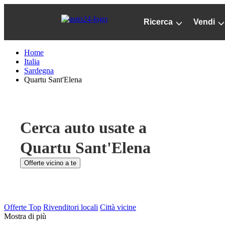
Passa
al
Ricerca
Vendi
contenuto
principale
Home
Italia
Sardegna
Quartu Sant'Elena
Cerca auto usate a
Quartu Sant'Elena
Offerte vicino a te
Offerte Top
Rivenditori locali
Città vicine
Mostra di più