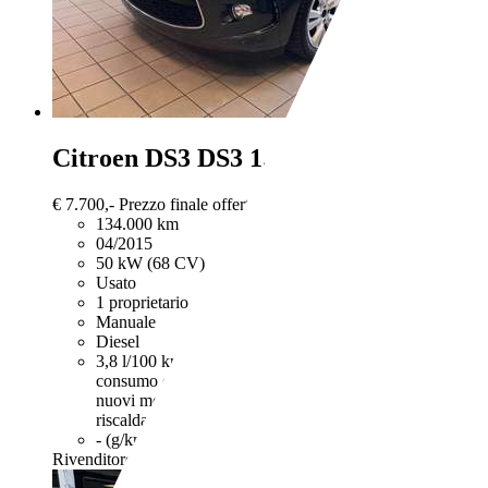
Citroen DS3
DS3 1.4 hdi Chic 70cv
€ 7.700,-
Prezzo finale offerto al pubblico, comprensivo di IVA,
134.000 km
04/2015
50 kW (68 CV)
Usato
1 proprietario
Manuale
Diesel
3,8 l/100 km (comb.)
I dati di consumi ed emissioni per le
consumo di carburante ed emissione di CO2 misurati con i
nuovi modelli di autovetture. Anche stile di guida e altri
riscaldamento terrestre.
- (g/km)
Rivenditore,
IT-09122 Cagliari - CA