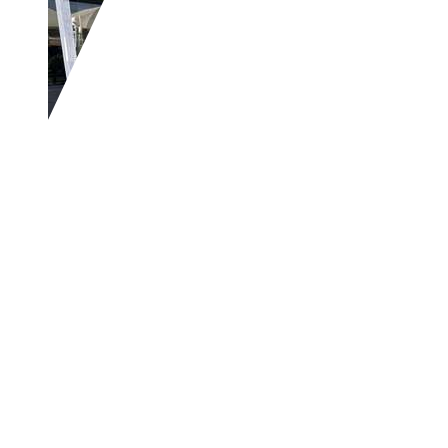
Mercedes-Benz GLA 200
d Premium a
€ 17.500,-
Prezzo finale offerto al pubblico, comprensivo di IV
150.000 km
09/2019
100 kW (136 CV)