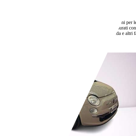
Usato
1 proprietario
Semiautomatico
Diesel
5,5 l/100 km (comb.)
I dati di consumi ed emissioni per le
consumo di carburante ed emissione di CO2 misurati con i
nuovi modelli di autovetture. Anche stile di guida e altri
riscaldamento terrestre.
- (g/km)
Rivenditore,
IT-09122 Cagliari - Ca