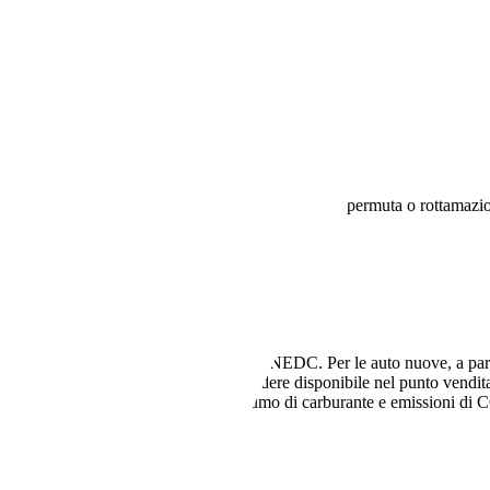
 non vincolato all’acquisto di un finanziamento, a permuta o rottamazio
 auto usate si intendono riferiti al ciclo NEDC. Per le auto nuove, a parti
l ciclo WLTP. Il rivenditore deve rendere disponibile nel punto vendita
 fattori non tecnici influiscono su consumo di carburante e emissioni di C