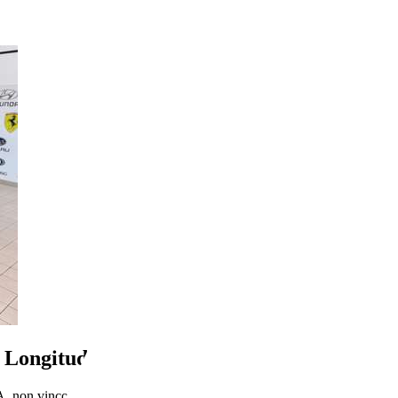
t Longitude 4wd 140cv auto
A, non vincolato all’acquisto di un finanziamento, a permuta o rottamazi