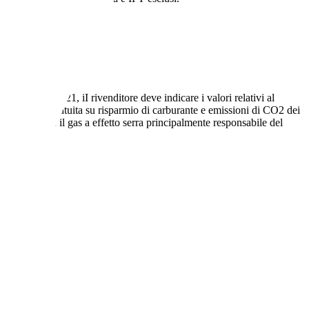
re dal 16.2.2021, iI rivenditore deve indicare i valori relativi al
 una guida gratuita su risparmio di carburante e emissioni di CO2 dei
O2. Il CO2 è il gas a effetto serra principalmente responsabile del