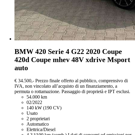
BMW 420
Serie 4 G22 2020 Coupe
420d Coupe mhev 48V xdrive Msport
auto
€ 34.500,-
Prezzo finale offerto al pubblico, comprensivo di
IVA, non vincolato all’acquisto di un finanziamento, a
permuta o rottamazione. Passaggio di proprietà e IPT esclusi.
54.000 km
02/2022
140 kW (190 CV)
Usato
2 proprietari
Automatico
Elettrica/Diesel
4,3 l/100 km (comb.)
I dati di consumi ed emissioni per