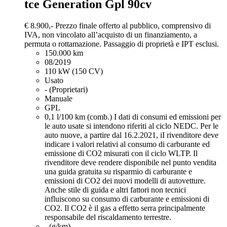
tce Generation Gpl 90cv
€ 8.900,-
Prezzo finale offerto al pubblico, comprensivo di
IVA, non vincolato all’acquisto di un finanziamento, a
permuta o rottamazione. Passaggio di proprietà e IPT esclusi.
150.000 km
08/2019
110 kW (150 CV)
Usato
- (Proprietari)
Manuale
GPL
0,1 l/100 km (comb.)
I dati di consumi ed emissioni per
le auto usate si intendono riferiti al ciclo NEDC. Per le
auto nuove, a partire dal 16.2.2021, iI rivenditore deve
indicare i valori relativi al consumo di carburante ed
emissione di CO2 misurati con il ciclo WLTP. Il
rivenditore deve rendere disponibile nel punto vendita
una guida gratuita su risparmio di carburante e
emissioni di CO2 dei nuovi modelli di autovetture.
Anche stile di guida e altri fattori non tecnici
influiscono su consumo di carburante e emissioni di
CO2. Il CO2 è il gas a effetto serra principalmente
responsabile del riscaldamento terrestre.
- (g/km)