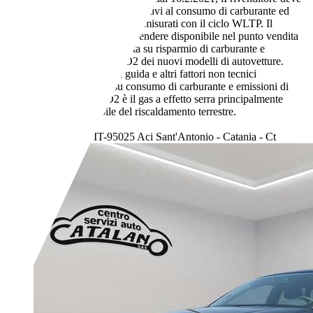
indicare i valori relativi al consumo di carburante ed
emissione di CO2 misurati con il ciclo WLTP. Il
rivenditore deve rendere disponibile nel punto vendita
una guida gratuita su risparmio di carburante e
emissioni di CO2 dei nuovi modelli di autovetture.
Anche stile di guida e altri fattori non tecnici
influiscono su consumo di carburante e emissioni di
CO2. Il CO2 è il gas a effetto serra principalmente
responsabile del riscaldamento terrestre.
- (g/km)
Rivenditore,
IT-95025 Aci Sant'Antonio - Catania - Ct