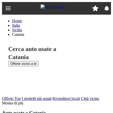
Passa
al
contenuto
principale
Home
Italia
Sicilia
Catania
Cerca auto usate a
Catania
Offerte vicino a te
Offerte Top
I modelli più amati
Rivenditori locali
Città vicine
Mostra di più
Auto usate a Catania