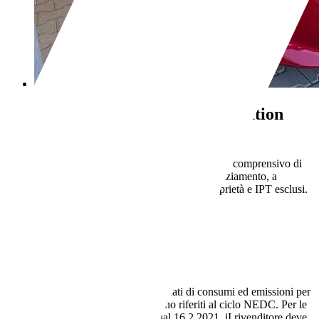
Kia Rio
Rio IV 2017 1.2 Evolution
Gpl 82cv
€ 10.500,-
Prezzo finale offerto al pubblico, comprensivo di
IVA, non vincolato all’acquisto di un finanziamento, a
permuta o rottamazione. Passaggio di proprietà e IPT esclusi.
100.000 km
10/2020
60 kW (82 CV)
Usato
- (Proprietari)
Manuale
GPL
6,8 l/100 km (comb.)
I dati di consumi ed emissioni per
le auto usate si intendono riferiti al ciclo NEDC. Per le
auto nuove, a partire dal 16.2.2021, iI rivenditore deve