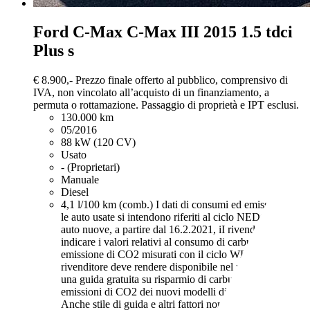
Ford C-Max
C-Max III 2015 1.5 tdci
Plus s
€ 8.900,-
Prezzo finale offerto al pubblico, comprensivo di
IVA, non vincolato all’acquisto di un finanziamento, a
permuta o rottamazione. Passaggio di proprietà e IPT esclusi.
130.000 km
05/2016
88 kW (120 CV)
Usato
- (Proprietari)
Manuale
Diesel
4,1 l/100 km (comb.)
I dati di consumi ed emissioni per
le auto usate si intendono riferiti al ciclo NEDC. Per le
auto nuove, a partire dal 16.2.2021, iI rivenditore deve
indicare i valori relativi al consumo di carburante ed
emissione di CO2 misurati con il ciclo WLTP. Il
rivenditore deve rendere disponibile nel punto vendita
una guida gratuita su risparmio di carburante e
emissioni di CO2 dei nuovi modelli di autovetture.
Anche stile di guida e altri fattori non tecnici