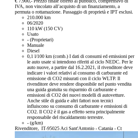
€ 7.900,-
Prezzo finale offerto al pubblico, comprensivo di
IVA, non vincolato all’acquisto di un finanziamento, a
permuta o rottamazione. Passaggio di proprietà e IPT esclusi.
210.000 km
06/2020
110 kW (150 CV)
Usato
- (Proprietari)
Manuale
Diesel
0,1 l/100 km (comb.)
I dati di consumi ed emissioni per
le auto usate si intendono riferiti al ciclo NEDC. Per le
auto nuove, a partire dal 16.2.2021, iI rivenditore deve
indicare i valori relativi al consumo di carburante ed
emissione di CO2 misurati con il ciclo WLTP. Il
rivenditore deve rendere disponibile nel punto vendita
una guida gratuita su risparmio di carburante e
emissioni di CO2 dei nuovi modelli di autovetture.
Anche stile di guida e altri fattori non tecnici
influiscono su consumo di carburante e emissioni di
CO2. Il CO2 è il gas a effetto serra principalmente
responsabile del riscaldamento terrestre.
- (g/km)
Rivenditore,
IT-95025 Aci Sant'Antonio - Catania - Ct