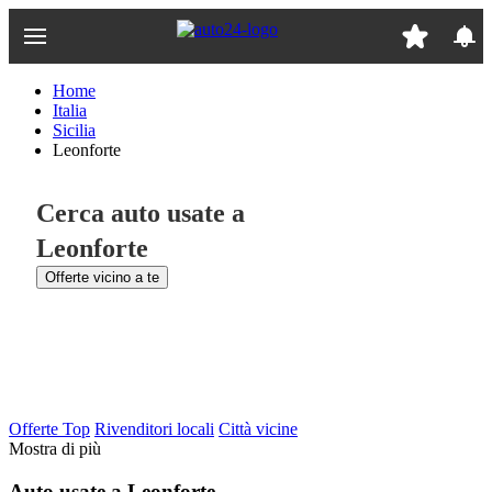
Passa
al
contenuto
principale
Home
Italia
Sicilia
Leonforte
Cerca auto usate a
Leonforte
Offerte vicino a te
Offerte Top
Rivenditori locali
Città vicine
Mostra di più
Auto usate a Leonforte