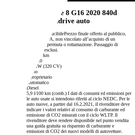
BMW 840
Serie 8 G16 2020 840d
Gran Coupe xdrive auto
€ 42.900,-
IVA deducibile
Prezzo finale offerto al pubblico,
comprensivo di IVA, non vincolato all’acquisto di un
finanziamento, a permuta o rottamazione. Passaggio di
proprietà e IPT esclusi.
116.000 km
09/2020
235 kW (320 CV)
Usato
1 proprietario
Automatico
Diesel
5,9 l/100 km (comb.)
I dati di consumi ed emissioni per
le auto usate si intendono riferiti al ciclo NEDC. Per le
auto nuove, a partire dal 16.2.2021, iI rivenditore deve
indicare i valori relativi al consumo di carburante ed
emissione di CO2 misurati con il ciclo WLTP. Il
rivenditore deve rendere disponibile nel punto vendita
una guida gratuita su risparmio di carburante e
emissioni di CO2 dei nuovi modelli di autovetture.