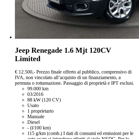
Jeep Renegade
1.6 Mjt 120CV
Limited
€ 12.500,-
Prezzo finale offerto al pubblico, comprensivo di
IVA, non vincolato all’acquisto di un finanziamento, a
permuta o rottamazione. Passaggio di proprietà e IPT esclusi.
99.000 km
03/2016
88 kW (120 CV)
Usato
1 proprietario
Manuale
Diesel
- (l/100 km)
115 g/km (comb.)
I dati di consumi ed emissioni per le
auto usate si intendono riferiti al ciclo NEDC. Per le