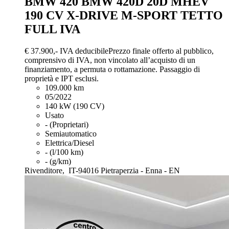
BMW 420
BMW 420D 20D MHEV
190 CV X-DRIVE M-SPORT TETTO
FULL IVA
€ 37.900,-
IVA deducibile
Prezzo finale offerto al pubblico,
comprensivo di IVA, non vincolato all’acquisto di un
finanziamento, a permuta o rottamazione. Passaggio di
proprietà e IPT esclusi.
109.000 km
05/2022
140 kW (190 CV)
Usato
- (Proprietari)
Semiautomatico
Elettrica/Diesel
- (l/100 km)
- (g/km)
Rivenditore,
IT-94016 Pietraperzia - Enna - EN