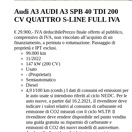
Audi A3
AUDI A3 SPB 40 TDI 200
CV QUATTRO S-LINE FULL IVA
€ 29.900,-
IVA deducibile
Prezzo finale offerto al pubblico,
comprensivo di IVA, non vincolato all’acquisto di un
finanziamento, a permuta o rottamazione. Passaggio di
proprietà e IPT esclusi.
99.000 km
11/2022
147 kW (200 CV)
Usato
- (Proprietari)
Semiautomatico
Diesel
4,9 l/100 km (comb.)
I dati di consumi ed emissioni per
le auto usate si intendono riferiti al ciclo NEDC. Per le
auto nuove, a partire dal 16.2.2021, iI rivenditore deve
indicare i valori relativi al consumo di carburante ed
emissione di CO2 misurati con il ciclo WLTP. Il
rivenditore deve rendere disponibile nel punto vendita
una guida gratuita su risparmio di carburante e
emissioni di CO2 dei nuovi modelli di autovetture.