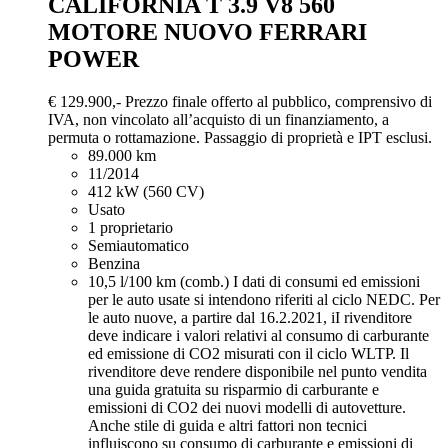
CALIFORNIA T 3.9 V8 560
MOTORE NUOVO FERRARI
POWER
€ 129.900,-
Prezzo finale offerto al pubblico, comprensivo di
IVA, non vincolato all’acquisto di un finanziamento, a
permuta o rottamazione. Passaggio di proprietà e IPT esclusi.
89.000 km
11/2014
412 kW (560 CV)
Usato
1 proprietario
Semiautomatico
Benzina
10,5 l/100 km (comb.)
I dati di consumi ed emissioni
per le auto usate si intendono riferiti al ciclo NEDC. Per
le auto nuove, a partire dal 16.2.2021, iI rivenditore
deve indicare i valori relativi al consumo di carburante
ed emissione di CO2 misurati con il ciclo WLTP. Il
rivenditore deve rendere disponibile nel punto vendita
una guida gratuita su risparmio di carburante e
emissioni di CO2 dei nuovi modelli di autovetture.
Anche stile di guida e altri fattori non tecnici
influiscono su consumo di carburante e emissioni di