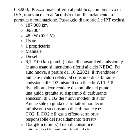
€ 8.900,-
Prezzo finale offerto al pubblico, comprensivo di
IVA, non vincolato all’acquisto di un finanziamento, a
permuta o rottamazione. Passaggio di proprietà e IPT esclusi.
187.000 km
09/2004
48 kW (65 CV)
Usato
1 proprietario
Manuale
Diesel
6,1 l/100 km (comb.)
I dati di consumi ed emissioni per
le auto usate si intendono riferiti al ciclo NEDC. Per le
auto nuove, a partire dal 16.2.2021, iI rivenditore deve
indicare i valori relativi al consumo di carburante ed
emissione di CO2 misurati con il ciclo WLTP. Il
rivenditore deve rendere disponibile nel punto vendita
una guida gratuita su risparmio di carburante e
emissioni di CO2 dei nuovi modelli di autovetture.
Anche stile di guida e altri fattori non tecnici
influiscono su consumo di carburante e emissioni di
CO2. Il CO2 è il gas a effetto serra principalmente
responsabile del riscaldamento terrestre.
162 g/km (comb.)
I dati di consumi ed emissioni per le
auto usate si intendono riferiti al ciclo NEDC. Per le