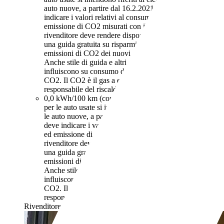
auto nuove, a partire dal 16.2.2021, iI rivenditore deve
indicare i valori relativi al consumo di carburante ed
emissione di CO2 misurati con il ciclo WLTP. Il
rivenditore deve rendere disponibile nel punto vendita
una guida gratuita su risparmio di carburante e
emissioni di CO2 dei nuovi modelli di autovetture.
Anche stile di guida e altri fattori non tecnici
influiscono su consumo di carburante e emissioni di
CO2. Il CO2 è il gas a effetto serra principalmente
responsabile del riscaldamento terrestre.
0,0 kWh/100 km (comb.)
I dati di consumi ed emissioni
per le auto usate si intendono riferiti al ciclo NEDC. Per
le auto nuove, a partire dal 16.2.2021, iI rivenditore
deve indicare i valori relativi al consumo di carburante
ed emissione di CO2 misurati con il ciclo WLTP. Il
rivenditore deve rendere disponibile nel punto vendita
una guida gratuita su risparmio di carburante e
emissioni di CO2 dei nuovi modelli di autovetture.
Anche stile di guida e altri fattori non tecnici
influiscono su consumo di carburante e emissioni di
CO2. Il CO2 è il gas a effetto serra principalmente
responsabile del riscaldamento terrestre.
Rivenditore,
IT-95030 Maniace - Catania - CT