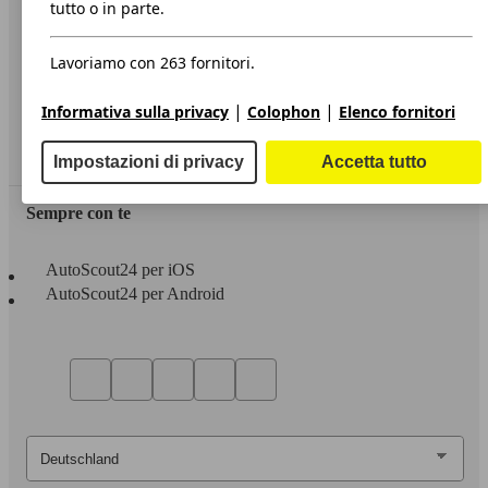
Informazioni
tutto o in parte.
Privacy
Lavoriamo con 263 fornitori.
Dichiarazione di Accessibilità
|
|
Informativa sulla privacy
Colophon
Elenco fornitori
Servizi
Area rivenditori
Impostazioni di privacy
Accetta tutto
Sempre con te
AutoScout24 per iOS
AutoScout24 per Android