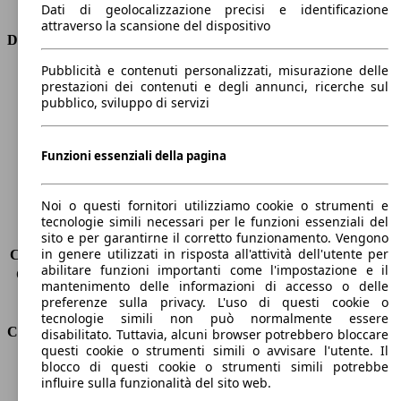
Tipo di trazione
trazione posteriore
Dati di geolocalizzazione precisi e identificazione
attraverso la scansione del dispositivo
Dimensioni
Pubblicità e contenuti personalizzati, misurazione delle
Lunghezza
4720 mm
prestazioni dei contenuti e degli annunci, ricerche sul
Altezza
1280 mm
pubblico, sviluppo di servizi
Larghezza
1880 mm
Passo
2740 mm
Funzioni essenziali della pagina
Peso massimo
-
Carico massimo
-
Porte
2
Noi o questi fornitori utilizziamo cookie o strumenti e
Sedili
4
tecnologie simili necessari per le funzioni essenziali del
Carico sul tetto
-
sito e per garantirne il corretto funzionamento. Vengono
in genere utilizzati in risposta all'attività dell'utente per
Capacità di traino (senza freni)
-
abilitare funzioni importanti come l'impostazione e il
Capacità di traino (con freni)
-
mantenimento delle informazioni di accesso o delle
Volume del bagagliaio
155 l
preferenze sulla privacy. L'uso di questi cookie o
tecnologie simili non può normalmente essere
Consumi
disabilitato. Tuttavia, alcuni browser potrebbero bloccare
questi cookie o strumenti simili o avvisare l'utente. Il
blocco di questi cookie o strumenti simili potrebbe
Emissioni di CO2*
325 g/km (komb.)
influire sulla funzionalità del sito web.
Consumo (urbano)
21.1 l/100km