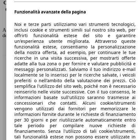
Consumo (extra-urbano)
9.8 l/100km
Consumo (combinato)*
14.0 l/100km
Funzionalità avanzate della pagina
Classe di emissione
Euro 6
Capacità del serbatoio
78 l
Noi e terze parti utilizziamo vari strumenti tecnologici,
inclusi cookie e strumenti simili sul nostro sito web, per
AutoScout24 non si assume alcuna responsabilità per la correttezza
offrirti funzionalità estese del sito e garantire
dei dati.
un'esperienza utente migliorata. Attraverso queste
funzionalità estese, consentiamo la personalizzazione
Torna su
della nostra offerta, ad esempio, per continuare le tue
ricerche in una visita successiva, per mostrarti offerte
adatte alla tua zona o per fornire e valutare pubblicità e
Benvenuti su AutoScout24, il mercato auto europeo.
messaggi personalizzati. Salviamo il tuo indirizzo e-mail
localmente se lo inserisci per le ricerche salvate, i veicoli
preferiti o nell'ambito della valutazione dei prezzi. Ciò
Società
semplifica l'utilizzo del sito web, poiché non è necessario
reinserirlo nelle visite successive. Con il tuo consenso, le
informazioni basate sull'utilizzo saranno trasmesse ai
A proposito di AutoScout24
concessionari che contatti. Alcuni cookie/strumenti
Stampa
vengono utilizzati dai fornitori per memorizzare le
informazioni fornite durante le richieste di finanziamento
Media
per 30 giorni e per riutilizzarle automaticamente entro
tale periodo per compilare nuove richieste di
Condizioni generali
finanziamento. Senza l'utilizzo di tali cookie/strumenti,
tali funzionalità estese non possono essere utilizzate in