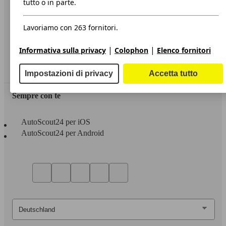
tutto o in parte.
Privacy
Lavoriamo con 263 fornitori.
Dichiarazione di Accessibilità
|
|
Informativa sulla privacy
Colophon
Elenco fornitori
Servizi
Area rivenditori
Impostazioni di privacy
Accetta tutto
Sempre con te
AutoScout24 per iOS
AutoScout24 per Android