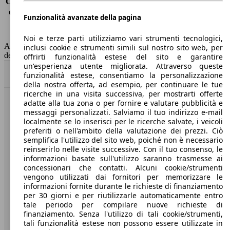
Consumo (extra-urbano)
8.8 l/100km
Consumo (combinato)*
11.5 l/100km
Funzionalità avanzate della pagina
Classe di emissione
Euro 6
Capacità del serbatoio
73 l
Noi e terze parti utilizziamo vari strumenti tecnologici,
AutoScout24 non si assume alcuna responsabilità per la correttezza
inclusi cookie e strumenti simili sul nostro sito web, per
dei dati.
offrirti funzionalità estese del sito e garantire
un'esperienza utente migliorata. Attraverso queste
Torna su
funzionalità estese, consentiamo la personalizzazione
della nostra offerta, ad esempio, per continuare le tue
ricerche in una visita successiva, per mostrarti offerte
adatte alla tua zona o per fornire e valutare pubblicità e
Benvenuti su AutoScout24, il mercato auto europeo.
messaggi personalizzati. Salviamo il tuo indirizzo e-mail
localmente se lo inserisci per le ricerche salvate, i veicoli
preferiti o nell'ambito della valutazione dei prezzi. Ciò
Società
semplifica l'utilizzo del sito web, poiché non è necessario
reinserirlo nelle visite successive. Con il tuo consenso, le
A proposito di AutoScout24
informazioni basate sull'utilizzo saranno trasmesse ai
concessionari che contatti. Alcuni cookie/strumenti
Stampa
vengono utilizzati dai fornitori per memorizzare le
informazioni fornite durante le richieste di finanziamento
Media
per 30 giorni e per riutilizzarle automaticamente entro
tale periodo per compilare nuove richieste di
Condizioni generali
finanziamento. Senza l'utilizzo di tali cookie/strumenti,
tali funzionalità estese non possono essere utilizzate in
Informazioni