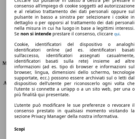
Cliccare sul pulsante in basso a destra per prestare il
consenso all’impiego di cookie soggetti ad autorizzazione
Emissioni di CO2 (combinato)*
e al relativo trattamento dei dati personali oppure sul
pulsante in basso a sinistra per selezionare i cookie in
dettaglio o per opporsi al trattamento dei dati personali
nella misura in cui ha luogo in base a legittimi interessi.
Se
non si intende
prestare il consenso, cliccare
.
qui
Ø 11.5 l/100km
Cookie, identificatori del dispositivo o analoghi
identificatori online (ad es. identificatori basati
Consumi
sull’accesso, identificatori assegnati casualmente,
identificatori basati sulla rete) insieme ad altre
Motore e Prestazioni
informazioni (ad es. tipo di browser e informazioni sul
browser, lingua, dimensioni dello schermo, tecnologie
KW (PS)
441 kW (600 PS)
supportate, ecc.) possono essere archiviati sul o letti dal
Accelerazione (0-100 km/h)
3.6s
dispositivo dell’utente per riconoscerlo ogni volta che
l’utente si connette a un’app o a un sito web, per una o
Velocità massima (km/h)
250 km/h
più finalità qui presentate.
Numero di marce
8
Coppia
800 nm
L’utente può modificare le sue preferenze o revocare il
Cilindrata
3996 ccm
consenso prestato in qualsiasi momento visitando la
sezione Privacy Manager della nostra informativa.
Carburante
Elettrica/Benzina
Cilindri
8
Scopi
Trasmissione
Automatico
Tipo di trazione
Integrale