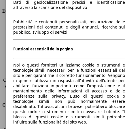
Dati di geolocalizzazione precisi e identificazione
attraverso la scansione del dispositivo
Dimensioni
Pubblicità e contenuti personalizzati, misurazione delle
Lunghezza
5010 mm
prestazioni dei contenuti e degli annunci, ricerche sul
Altezza
1420 mm
pubblico, sviluppo di servizi
Larghezza
1950 mm
Passo
2930 mm
Peso massimo
2735 kg
Funzioni essenziali della pagina
Carico massimo
-
Porte
5
Noi o questi fornitori utilizziamo cookie o strumenti e
Sedili
5
tecnologie simili necessari per le funzioni essenziali del
Carico sul tetto
-
sito e per garantirne il corretto funzionamento. Vengono
Capacità di traino (senza freni)
-
in genere utilizzati in risposta all'attività dell'utente per
abilitare funzioni importanti come l'impostazione e il
Capacità di traino (con freni)
-
mantenimento delle informazioni di accesso o delle
Volume del bagagliaio
523 - 1382 l
preferenze sulla privacy. L'uso di questi cookie o
tecnologie simili non può normalmente essere
Consumi
disabilitato. Tuttavia, alcuni browser potrebbero bloccare
questi cookie o strumenti simili o avvisare l'utente. Il
blocco di questi cookie o strumenti simili potrebbe
Emissioni di CO2*
263 g/km (komb.)
influire sulla funzionalità del sito web.
Consumo (urbano)
16.1 l/100km