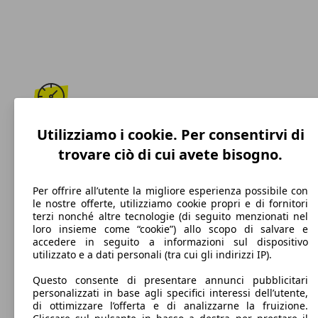
250 km/h
Utilizziamo i cookie. Per consentirvi di
trovare ciò di cui avete bisogno.
Velocità massima
Per offrire all’utente la migliore esperienza possibile con
le nostre offerte, utilizziamo cookie propri e di fornitori
terzi nonché altre tecnologie (di seguito menzionati nel
Elettrica/Benzina
loro insieme come “cookie”) allo scopo di salvare e
accedere in seguito a informazioni sul dispositivo
Carburante
utilizzato e a dati personali (tra cui gli indirizzi IP).
Questo consente di presentare annunci pubblicitari
personalizzati in base agli specifici interessi dell’utente,
di ottimizzare l’offerta e di analizzarne la fruizione.
263 g/km