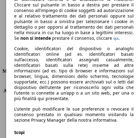
Cliccare sul pulsante in basso a destra per prestare il
221 g/km
consenso all’impiego di cookie soggetti ad autorizzazione
e al relativo trattamento dei dati personali oppure sul
Emissioni di CO2 (combinato)*
pulsante in basso a sinistra per selezionare i cookie in
dettaglio o per opporsi al trattamento dei dati personali
nella misura in cui ha luogo in base a legittimi interessi.
Se
non si intende
prestare il consenso, cliccare
.
qui
Cookie, identificatori del dispositivo o analoghi
Ø 9.5 l/100km
identificatori online (ad es. identificatori basati
Consumi
sull’accesso, identificatori assegnati casualmente,
identificatori basati sulla rete) insieme ad altre
informazioni (ad es. tipo di browser e informazioni sul
Motore e Prestazioni
browser, lingua, dimensioni dello schermo, tecnologie
supportate, ecc.) possono essere archiviati sul o letti dal
KW (PS)
419 kW (569 PS)
dispositivo dell’utente per riconoscerlo ogni volta che
Accelerazione (0-100 km/h)
3.9s
l’utente si connette a un’app o a un sito web, per una o
Velocità massima (km/h)
250 km/h
più finalità qui presentate.
Numero di marce
8
L’utente può modificare le sue preferenze o revocare il
Coppia
715 nm
consenso prestato in qualsiasi momento visitando la
Cilindrata
3993 ccm
sezione Privacy Manager della nostra informativa.
Carburante
Benzina
Cilindri
8
Scopi