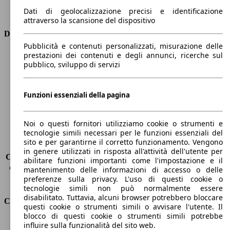
Trasmissione
Automatico
Dati di geolocalizzazione precisi e identificazione
Tipo di trazione
Integrale
attraverso la scansione del dispositivo
Dimensioni
Pubblicità e contenuti personalizzati, misurazione delle
prestazioni dei contenuti e degli annunci, ricerche sul
Lunghezza
4970 mm
pubblico, sviluppo di servizi
Altezza
1420 mm
Larghezza
1910 mm
Passo
2910 mm
Funzioni essenziali della pagina
Peso massimo
-
Carico massimo
-
Noi o questi fornitori utilizziamo cookie o strumenti e
Porte
5
tecnologie simili necessari per le funzioni essenziali del
Sedili
4
sito e per garantirne il corretto funzionamento. Vengono
Carico sul tetto
-
in genere utilizzati in risposta all'attività dell'utente per
Capacità di traino (senza freni)
-
abilitare funzioni importanti come l'impostazione e il
Capacità di traino (con freni)
-
mantenimento delle informazioni di accesso o delle
preferenze sulla privacy. L'uso di questi cookie o
Volume del bagagliaio
535 - 1390 l
tecnologie simili non può normalmente essere
disabilitato. Tuttavia, alcuni browser potrebbero bloccare
Consumi
questi cookie o strumenti simili o avvisare l'utente. Il
blocco di questi cookie o strumenti simili potrebbe
Emissioni di CO2*
221 g/km (komb.)
influire sulla funzionalità del sito web.