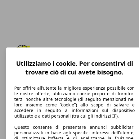
Utilizziamo i cookie. Per consentirvi di
250 km/h
trovare ciò di cui avete bisogno.
Velocità massima
Per offrire all’utente la migliore esperienza possibile con
le nostre offerte, utilizziamo cookie propri e di fornitori
terzi nonché altre tecnologie (di seguito menzionati nel
Benzina
loro insieme come “cookie”) allo scopo di salvare e
accedere in seguito a informazioni sul dispositivo
Carburante
utilizzato e a dati personali (tra cui gli indirizzi IP).
Questo consente di presentare annunci pubblicitari
personalizzati in base agli specifici interessi dell’utente,
di ottimizzare l’offerta e di analizzarne la fruizione.