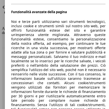
Consumo (urbano)
13.3 l/100km
Consumo (extra-urbano)
7.3 l/100km
Funzionalità avanzate della pagina
Consumo (combinato)*
9.5 l/100km
Classe di emissione
Euro 6
Noi e terze parti utilizziamo vari strumenti tecnologici,
Capacità del serbatoio
75 l
inclusi cookie e strumenti simili sul nostro sito web, per
AutoScout24 non si assume alcuna responsabilità per la correttezza
offrirti funzionalità estese del sito e garantire
dei dati.
un'esperienza utente migliorata. Attraverso queste
funzionalità estese, consentiamo la personalizzazione
Torna su
della nostra offerta, ad esempio, per continuare le tue
ricerche in una visita successiva, per mostrarti offerte
adatte alla tua zona o per fornire e valutare pubblicità e
messaggi personalizzati. Salviamo il tuo indirizzo e-mail
Benvenuti su AutoScout24, il mercato auto europeo.
localmente se lo inserisci per le ricerche salvate, i veicoli
preferiti o nell'ambito della valutazione dei prezzi. Ciò
semplifica l'utilizzo del sito web, poiché non è necessario
Società
reinserirlo nelle visite successive. Con il tuo consenso, le
informazioni basate sull'utilizzo saranno trasmesse ai
A proposito di AutoScout24
concessionari che contatti. Alcuni cookie/strumenti
vengono utilizzati dai fornitori per memorizzare le
Stampa
informazioni fornite durante le richieste di finanziamento
per 30 giorni e per riutilizzarle automaticamente entro
Media
tale periodo per compilare nuove richieste di
finanziamento. Senza l'utilizzo di tali cookie/strumenti,
Condizioni generali