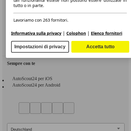
tali funzionalità estese non possono essere utilizzate in
tutto o in parte.
Informazioni
Privacy
Lavoriamo con 263 fornitori.
Dichiarazione di Accessibilità
|
|
Informativa sulla privacy
Colophon
Elenco fornitori
Servizi
Impostazioni di privacy
Accetta tutto
Area rivenditori
Sempre con te
AutoScout24 per iOS
AutoScout24 per Android