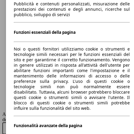
Pubblicità e contenuti personalizzati, misurazione delle
prestazioni dei contenuti e degli annunci, ricerche sul
pubblico, sviluppo di servizi
86 KW
dr 3.0 1.5 116cv
(116 PS)
Funzioni essenziali della pagina
Noi o questi fornitori utilizziamo cookie o strumenti e
GPL
tecnologie simili necessari per le funzioni essenziali del
sito e per garantirne il corretto funzionamento. Vengono
Model Version
in genere utilizzati in risposta all'attività dell'utente per
abilitare funzioni importanti come l'impostazione e il
mantenimento delle informazioni di accesso o delle
preferenze sulla privacy. L'uso di questi cookie o
Leistung
Ver
tecnologie simili non può normalmente essere
disabilitato. Tuttavia, alcuni browser potrebbero bloccare
questi cookie o strumenti simili o avvisare l'utente. Il
blocco di questi cookie o strumenti simili potrebbe
influire sulla funzionalità del sito web.
AutoScout24 non si assume alcuna responsabilità per la correttezza
SUV/Fuoristrada/Pick-up
dei dati.
Funzionalità avanzate della pagina
Benzina
Acquista nuovo
Acquista usato
84 KW