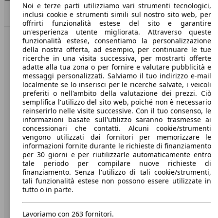
dr 3.0 1.5 Gpl 114cv
Noi e terze parti utilizziamo vari strumenti tecnologici,
(114 PS)
Model Version
Torna su
inclusi cookie e strumenti simili sul nostro sito web, per
offrirti funzionalità estese del sito e garantire
un'esperienza utente migliorata. Attraverso queste
funzionalità estese, consentiamo la personalizzazione
Benvenuti su AutoScout24, il mercato auto europeo.
Leistung
Ver
della nostra offerta, ad esempio, per continuare le tue
ricerche in una visita successiva, per mostrarti offerte
adatte alla tua zona o per fornire e valutare pubblicità e
Società
messaggi personalizzati. Salviamo il tuo indirizzo e-mail
localmente se lo inserisci per le ricerche salvate, i veicoli
A proposito di AutoScout24
preferiti o nell'ambito della valutazione dei prezzi. Ciò
semplifica l'utilizzo del sito web, poiché non è necessario
Stampa
reinserirlo nelle visite successive. Con il tuo consenso, le
informazioni basate sull'utilizzo saranno trasmesse ai
78 KW
Ø 7.
Media
concessionari che contatti. Alcuni cookie/strumenti
dr3 1.5 106cv
(106 PS)
l/10
vengono utilizzati dai fornitori per memorizzare le
Condizioni generali
informazioni fornite durante le richieste di finanziamento
per 30 giorni e per riutilizzarle automaticamente entro
Informazioni
tale periodo per compilare nuove richieste di
finanziamento. Senza l'utilizzo di tali cookie/strumenti,
Privacy
tali funzionalità estese non possono essere utilizzate in
tutto o in parte.
Dichiarazione di Accessibilità
78 KW
Ø 7.
dr3 1.5 S1 106cv
(106 PS)
l/10
Lavoriamo con 263 fornitori.
Servizi