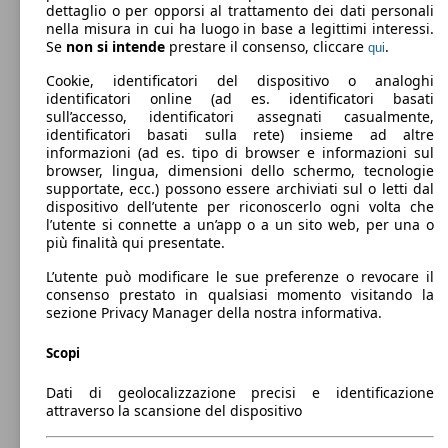
dettaglio o per opporsi al trattamento dei dati personali
nella misura in cui ha luogo in base a legittimi interessi.
Se
non si intende
prestare il consenso, cliccare
.
qui
Cookie, identificatori del dispositivo o analoghi
identificatori online (ad es. identificatori basati
sull’accesso, identificatori assegnati casualmente,
identificatori basati sulla rete) insieme ad altre
informazioni (ad es. tipo di browser e informazioni sul
browser, lingua, dimensioni dello schermo, tecnologie
SUV/Fuoristrada/Pick-up
Dal 2018
DR Automobiles
DR 3
supportate, ecc.) possono essere archiviati sul o letti dal
dispositivo dell’utente per riconoscerlo ogni volta che
Benzina
Dimensioni (L/l/A):
l’utente si connette a un’app o a un sito web, per una o
da 4170 x 1760 x 1570 mm
più finalità qui presentate.
Potenza:
Model Version
78 - 86 KW (106 - 116 PS)
L’utente può modificare le sue preferenze o revocare il
Porte:
consenso prestato in qualsiasi momento visitando la
5
sezione Privacy Manager della nostra informativa.
Sedili:
Leistung
Ver
5
Scopi
Bagagliaio:
344 - 790 Litri
Dati di geolocalizzazione precisi e identificazione
Mostra versioni
attraverso la scansione del dispositivo