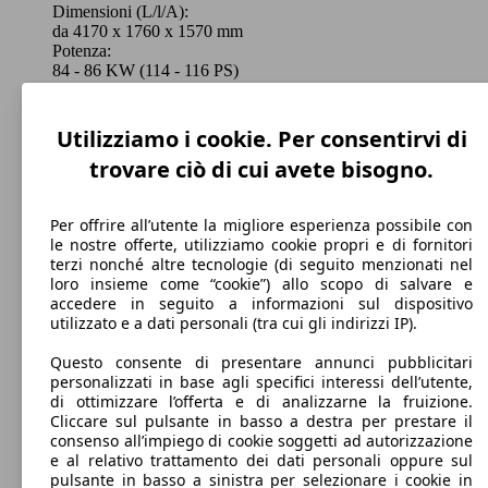
Dimensioni (L/l/A):
da 4170 x 1760 x 1570 mm
Potenza:
84 - 86 KW (114 - 116 PS)
Porte:
5
Sedili:
Utilizziamo i cookie. Per consentirvi di
5
trovare ciò di cui avete bisogno.
Bagagliaio:
420 - 800 Litri
Mostra versioni
Per offrire all’utente la migliore esperienza possibile con
le nostre offerte, utilizziamo cookie propri e di fornitori
terzi nonché altre tecnologie (di seguito menzionati nel
loro insieme come “cookie”) allo scopo di salvare e
accedere in seguito a informazioni sul dispositivo
utilizzato e a dati personali (tra cui gli indirizzi IP).
Questo consente di presentare annunci pubblicitari
personalizzati in base agli specifici interessi dell’utente,
di ottimizzare l’offerta e di analizzarne la fruizione.
Cliccare sul pulsante in basso a destra per prestare il
consenso all’impiego di cookie soggetti ad autorizzazione
e al relativo trattamento dei dati personali oppure sul
pulsante in basso a sinistra per selezionare i cookie in