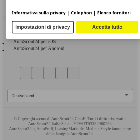
Area rivenditori
|
|
Informativa sulla privacy
Colophon
Elenco fornitori
Sempre con te
Impostazioni di privacy
Accetta tutto
AutoScout24 per iOS
AutoScout24 per Android
© Copyright
a cura di AutoScout24 GmbH. Tutti i diritti riservati. |
AutoScout24 Italia S.p.a. - P. IVA IT03384980284
AutoScout24.it, AutoProff, LeasingMarkt.de, Media e Smyle fanno parte
della famiglia AutoScout24.