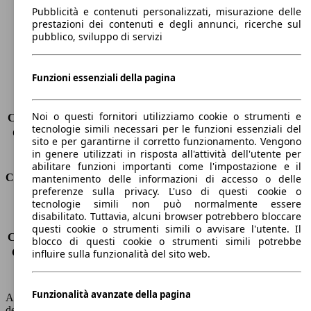
Larghezza
1810 mm
Pubblicità e contenuti personalizzati, misurazione delle
prestazioni dei contenuti e degli annunci, ricerche sul
Passo
2590 mm
pubblico, sviluppo di servizi
Peso massimo
1830 kg
Carico massimo
-
Porte
5
Funzioni essenziali della pagina
Sedili
5
Carico sul tetto
-
Noi o questi fornitori utilizziamo cookie o strumenti e
Capacità di traino (senza freni)
-
tecnologie simili necessari per le funzioni essenziali del
Capacità di traino (con freni)
1100 kg
sito e per garantirne il corretto funzionamento. Vengono
Volume del bagagliaio
401 - 1161 l
in genere utilizzati in risposta all'attività dell'utente per
abilitare funzioni importanti come l'impostazione e il
Consumi
mantenimento delle informazioni di accesso o delle
preferenze sulla privacy. L'uso di questi cookie o
tecnologie simili non può normalmente essere
Emissioni di CO2*
106 g/km (komb.)
disabilitato. Tuttavia, alcuni browser potrebbero bloccare
Consumo (urbano)
-
questi cookie o strumenti simili o avvisare l'utente. Il
Consumo (extra-urbano)
-
blocco di questi cookie o strumenti simili potrebbe
Consumo (combinato)*
-
influire sulla funzionalità del sito web.
Classe di emissione
Euro 6
Capacità del serbatoio
42 l
Funzionalità avanzate della pagina
AutoScout24 non si assume alcuna responsabilità per la correttezza
dei dati.