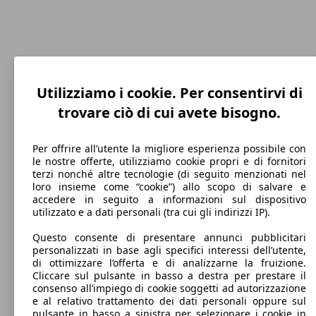
Utilizziamo i cookie. Per consentirvi di
trovare ciò di cui avete bisogno.
Per offrire all’utente la migliore esperienza possibile con
200 km/h
le nostre offerte, utilizziamo cookie propri e di fornitori
Velocità massima
terzi nonché altre tecnologie (di seguito menzionati nel
loro insieme come “cookie”) allo scopo di salvare e
accedere in seguito a informazioni sul dispositivo
utilizzato e a dati personali (tra cui gli indirizzi IP).
Elettrica/Benzina
Questo consente di presentare annunci pubblicitari
personalizzati in base agli specifici interessi dell’utente,
Carburante
di ottimizzare l’offerta e di analizzarne la fruizione.
Cliccare sul pulsante in basso a destra per prestare il
consenso all’impiego di cookie soggetti ad autorizzazione
e al relativo trattamento dei dati personali oppure sul
pulsante in basso a sinistra per selezionare i cookie in