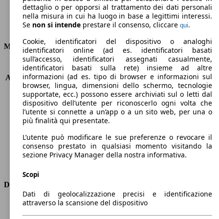
dettaglio o per opporsi al trattamento dei dati personali
106 g/km
nella misura in cui ha luogo in base a legittimi interessi.
Se
non si intende
prestare il consenso, cliccare
.
qui
Emissioni di CO2 (combinato)*
Cookie, identificatori del dispositivo o analoghi
Motore e Prestazioni
identificatori online (ad es. identificatori basati
sull’accesso, identificatori assegnati casualmente,
KW (PS)
114 kW (155 PS)
identificatori basati sulla rete) insieme ad altre
informazioni (ad es. tipo di browser e informazioni sul
Accelerazione (0-100 km/h)
8.7s
browser, lingua, dimensioni dello schermo, tecnologie
Velocità massima (km/h)
200 km/h
supportate, ecc.) possono essere archiviati sul o letti dal
Numero di marce
7
dispositivo dell’utente per riconoscerlo ogni volta che
Coppia
190 nm
l’utente si connette a un’app o a un sito web, per una o
più finalità qui presentate.
Cilindrata
999 ccm
Carburante
Elettrica/Benzina
L’utente può modificare le sue preferenze o revocare il
Cilindri
3
consenso prestato in qualsiasi momento visitando la
Trasmissione
Automatico
sezione Privacy Manager della nostra informativa.
Tipo di trazione
trazione anteriore
Scopi
Dimensioni
Dati di geolocalizzazione precisi e identificazione
attraverso la scansione del dispositivo
Lunghezza
4210 mm
Altezza
1540 mm