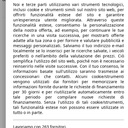
Noi e terze parti utilizziamo vari strumenti tecnologici,
inclusi cookie e strumenti simili sul nostro sito web, per
Torna su
offrirti funzionalità estese del sito e garantire
un'esperienza utente migliorata. Attraverso queste
funzionalità estese, consentiamo la personalizzazione
Benvenuti su AutoScout24, il mercato auto europeo.
della nostra offerta, ad esempio, per continuare le tue
ricerche in una visita successiva, per mostrarti offerte
adatte alla tua zona o per fornire e valutare pubblicità e
Società
messaggi personalizzati. Salviamo il tuo indirizzo e-mail
localmente se lo inserisci per le ricerche salvate, i veicoli
preferiti o nell'ambito della valutazione dei prezzi. Ciò
A proposito di AutoScout24
semplifica l'utilizzo del sito web, poiché non è necessario
reinserirlo nelle visite successive. Con il tuo consenso, le
Stampa
informazioni basate sull'utilizzo saranno trasmesse ai
Media
concessionari che contatti. Alcuni cookie/strumenti
vengono utilizzati dai fornitori per memorizzare le
Condizioni generali
informazioni fornite durante le richieste di finanziamento
per 30 giorni e per riutilizzarle automaticamente entro
Informazioni
tale periodo per compilare nuove richieste di
finanziamento. Senza l'utilizzo di tali cookie/strumenti,
Privacy
tali funzionalità estese non possono essere utilizzate in
tutto o in parte.
Dichiarazione di Accessibilità
Lavoriamo con 263 fornitori.
Servizi