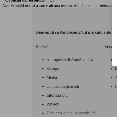
Capacità del serbatoio
75 l
AutoScout24 non si assume alcuna responsabilità per la correttezza dei
Benvenuti su AutoScout24, il mercato auto eu
Società
Servizi
A proposito di AutoScout24
Stampa
M
Media
A
Condizioni generali
C
Informazioni
Privacy
Dichiarazione di Accessibilità