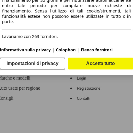
finanziamento per 30 giorni e per riutilizzarle automaticamente
entro tale periodo per compilare nuove richieste di
 dati.
finanziamento. Senza l'utilizzo di tali cookie/strumenti, tali
funzionalità estese non possono essere utilizzate in tutto o in
parte.
Lavoriamo con 263 fornitori.
ropeo.
|
|
Informativa sulla privacy
Colophon
Elenco fornitori
Area rivenditori
Impostazioni di privacy
Accetta tutto
Contatti
Servizi per i dealer
arche e modelli
Login
uto usate per regione
Registrazione
onsigli
Contatti