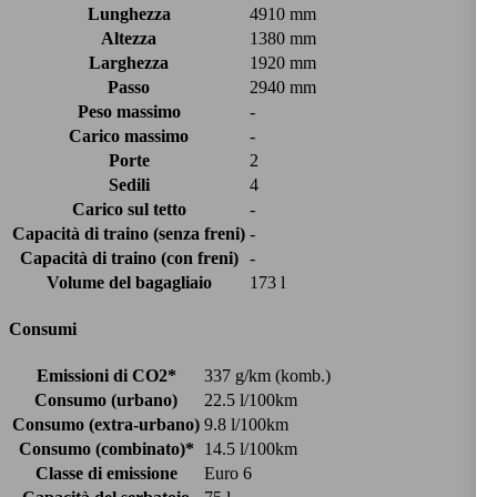
Lunghezza
4910 mm
Altezza
1380 mm
Larghezza
1920 mm
Passo
2940 mm
Peso massimo
-
Carico massimo
-
Porte
2
Sedili
4
Carico sul tetto
-
Capacità di traino (senza freni)
-
Capacità di traino (con freni)
-
Volume del bagagliaio
173 l
Consumi
Emissioni di CO2*
337 g/km (komb.)
Consumo (urbano)
22.5 l/100km
Consumo (extra-urbano)
9.8 l/100km
Consumo (combinato)*
14.5 l/100km
Classe di emissione
Euro 6