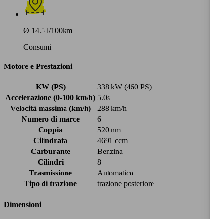
Ø 14.5 l/100km
Consumi
Motore e Prestazioni
KW (PS)
338 kW (460 PS)
Accelerazione (0-100 km/h)
5.0s
Velocità massima (km/h)
288 km/h
Numero di marce
6
Coppia
520 nm
Cilindrata
4691 ccm
Carburante
Benzina
Cilindri
8
Trasmissione
Automatico
Tipo di trazione
trazione posteriore
Dimensioni