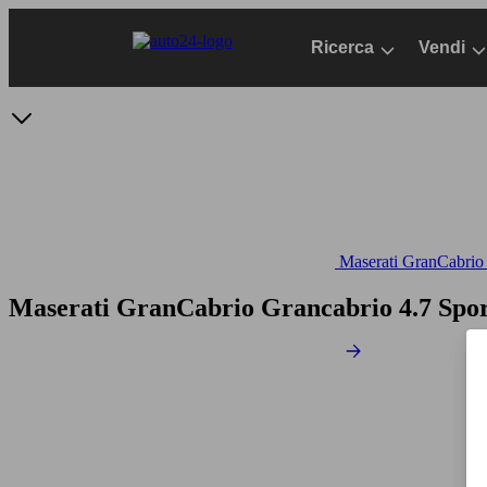
Passa
al
Ricerca
Vendi
contenuto
principale
Maserati GranCabrio -
Maserati GranCabrio Grancabrio 4.7 Spor