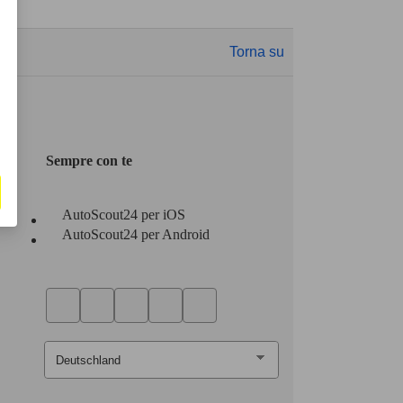
Torna su
Sempre con te
AutoScout24 per iOS
AutoScout24 per Android