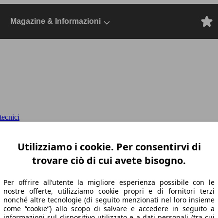
Magazine & Informazioni
ecnici
 auto
Dal 2022, SUV/Fuoristrada/Pick-up, E
Utilizziamo i cookie. Per consentirvi di
trovare ciò di cui avete bisogno.
Per offrire all’utente la migliore esperienza possibile con le
nostre offerte, utilizziamo cookie propri e di fornitori terzi
nonché altre tecnologie (di seguito menzionati nel loro insieme
come “cookie”) allo scopo di salvare e accedere in seguito a
informazioni sul dispositivo utilizzato e a dati personali (tra cui