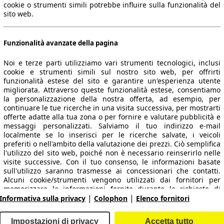
cookie o strumenti simili potrebbe influire sulla funzionalità del
sito web.
Funzionalità avanzate della pagina
Noi e terze parti utilizziamo vari strumenti tecnologici, inclusi
cookie e strumenti simili sul nostro sito web, per offrirti
funzionalità estese del sito e garantire un'esperienza utente
migliorata. Attraverso queste funzionalità estese, consentiamo
la personalizzazione della nostra offerta, ad esempio, per
 dati.
continuare le tue ricerche in una visita successiva, per mostrarti
offerte adatte alla tua zona o per fornire e valutare pubblicità e
messaggi personalizzati. Salviamo il tuo indirizzo e-mail
localmente se lo inserisci per le ricerche salvate, i veicoli
preferiti o nell'ambito della valutazione dei prezzi. Ciò semplifica
ropeo.
l'utilizzo del sito web, poiché non è necessario reinserirlo nelle
visite successive. Con il tuo consenso, le informazioni basate
sull'utilizzo saranno trasmesse ai concessionari che contatti.
Area rivenditori
Alcuni cookie/strumenti vengono utilizzati dai fornitori per
memorizzare le informazioni fornite durante le richieste di
|
|
finanziamento per 30 giorni e per riutilizzarle automaticamente
Informativa sulla privacy
Colophon
Elenco fornitori
Contatti
Servizi per i dealer
entro tale periodo per compilare nuove richieste di
finanziamento. Senza l'utilizzo di tali cookie/strumenti, tali
arche e modelli
Login
Impostazioni di privacy
Accetta tutto