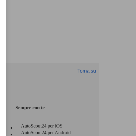
Torna su
Sempre con te
AutoScout24 per iOS
AutoScout24 per Android