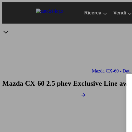
Passa
al
Ricerca
Vendi
contenuto
principale
Mazda CX-60 - Dati t
Mazda CX-60 2.5 phev Exclusive Line awd