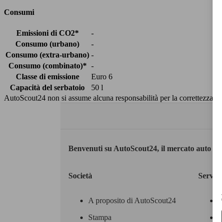
Consumi
Emissioni di CO2*
-
Consumo (urbano)
-
Consumo (extra-urbano)
-
Consumo (combinato)*
-
Classe di emissione
Euro 6
Capacità del serbatoio
50 l
AutoScout24 non si assume alcuna responsabilità per la correttezza dei
Benvenuti su AutoScout24, il mercato auto eu
Società
Servizi
A proposito di AutoScout24
Stampa
M