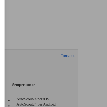
Torna su
Sempre con te
AutoScout24 per iOS
AutoScout24 per Android