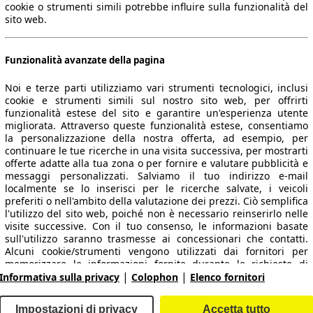
cookie o strumenti simili potrebbe influire sulla funzionalità del
sito web.
Funzionalità avanzate della pagina
Noi e terze parti utilizziamo vari strumenti tecnologici, inclusi
cookie e strumenti simili sul nostro sito web, per offrirti
funzionalità estese del sito e garantire un'esperienza utente
migliorata. Attraverso queste funzionalità estese, consentiamo
la personalizzazione della nostra offerta, ad esempio, per
 dati.
continuare le tue ricerche in una visita successiva, per mostrarti
offerte adatte alla tua zona o per fornire e valutare pubblicità e
messaggi personalizzati. Salviamo il tuo indirizzo e-mail
localmente se lo inserisci per le ricerche salvate, i veicoli
preferiti o nell'ambito della valutazione dei prezzi. Ciò semplifica
ropeo.
l'utilizzo del sito web, poiché non è necessario reinserirlo nelle
visite successive. Con il tuo consenso, le informazioni basate
sull'utilizzo saranno trasmesse ai concessionari che contatti.
Area rivenditori
Alcuni cookie/strumenti vengono utilizzati dai fornitori per
memorizzare le informazioni fornite durante le richieste di
|
|
finanziamento per 30 giorni e per riutilizzarle automaticamente
Informativa sulla privacy
Colophon
Elenco fornitori
Contatti
Servizi per i dealer
entro tale periodo per compilare nuove richieste di
finanziamento. Senza l'utilizzo di tali cookie/strumenti, tali
arche e modelli
Login
Impostazioni di privacy
Accetta tutto