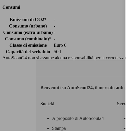
Consumi
Emissioni di CO2*
-
Consumo (urbano)
-
Consumo (extra-urbano)
-
Consumo (combinato)*
-
Classe di emissione
Euro 6
Capacità del serbatoio
50 l
AutoScout24 non si assume alcuna responsabilità per la correttezza dei
Benvenuti su AutoScout24, il mercato auto eu
Società
Servizi
A proposito di AutoScout24
Stampa
M