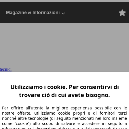
Magazine & Informazioni
ecnici
mfort awd auto
Dal 2022, SUV/Fuoristrada/P
Utilizziamo i cookie. Per consentirvi di
trovare ciò di cui avete bisogno.
Per offrire all’utente la migliore esperienza possibile con le
nostre offerte, utilizziamo cookie propri e di fornitori terzi
nonché altre tecnologie (di seguito menzionati nel loro insieme
come “cookie”) allo scopo di salvare e accedere in seguito a
informazioni sul dispositivo utilizzato e a dati personali (tra cui