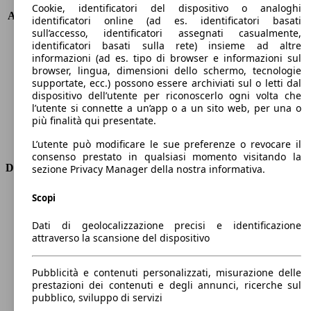
KW (PS)
141 kW (191 PS)
Cookie, identificatori del dispositivo o analoghi
Accelerazione (0-100 km/h)
5.8s
identificatori online (ad es. identificatori basati
Velocità massima (km/h)
200 km/h
sull’accesso, identificatori assegnati casualmente,
identificatori basati sulla rete) insieme ad altre
Numero di marce
8
informazioni (ad es. tipo di browser e informazioni sul
Coppia
261 nm
browser, lingua, dimensioni dello schermo, tecnologie
Cilindrata
2488 ccm
supportate, ecc.) possono essere archiviati sul o letti dal
Carburante
Elettrica/Benzina
dispositivo dell’utente per riconoscerlo ogni volta che
Cilindri
4
l’utente si connette a un’app o a un sito web, per una o
più finalità qui presentate.
Trasmissione
Automatico
Tipo di trazione
Integrale
L’utente può modificare le sue preferenze o revocare il
consenso prestato in qualsiasi momento visitando la
Dimensioni
sezione Privacy Manager della nostra informativa.
Lunghezza
4740 mm
Scopi
Altezza
1680 mm
Dati di geolocalizzazione precisi e identificazione
Larghezza
1890 mm
attraverso la scansione del dispositivo
Passo
2870 mm
Peso massimo
-
Pubblicità e contenuti personalizzati, misurazione delle
Carico massimo
-
prestazioni dei contenuti e degli annunci, ricerche sul
Porte
5
pubblico, sviluppo di servizi
Sedili
5