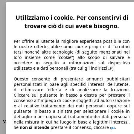
Utilizziamo i cookie. Per consentirvi di
trovare ciò di cui avete bisogno.
Per offrire all’utente la migliore esperienza possibile con
le nostre offerte, utilizziamo cookie propri e di fornitori
terzi nonché altre tecnologie (di seguito menzionati nel
loro insieme come “cookie”) allo scopo di salvare e
accedere in seguito a informazioni sul dispositivo
200 km/h
utilizzato e a dati personali (tra cui gli indirizzi IP).
Velocità massima
Questo consente di presentare annunci pubblicitari
personalizzati in base agli specifici interessi dell’utente,
di ottimizzare l’offerta e di analizzarne la fruizione.
Cliccare sul pulsante in basso a destra per prestare il
Elettrica/Benzina
consenso all’impiego di cookie soggetti ad autorizzazione
e al relativo trattamento dei dati personali oppure sul
Carburante
pulsante in basso a sinistra per selezionare i cookie in
dettaglio o per opporsi al trattamento dei dati personali
Motore e Prestazioni
nella misura in cui ha luogo in base a legittimi interessi.
Se
non si intende
prestare il consenso, cliccare
.
qui