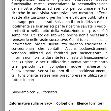
funzionalità estese, consentiamo la personalizzazione
Società
della nostra offerta, ad esempio, per continuare le tue
ricerche in una visita successiva, per mostrarti offerte
A proposito di AutoScout24
adatte alla tua zona o per fornire e valutare pubblicità e
messaggi personalizzati. Salviamo il tuo indirizzo e-mail
Stampa
localmente se lo inserisci per le ricerche salvate, i veicoli
preferiti o nell'ambito della valutazione dei prezzi. Ciò
Media
semplifica l'utilizzo del sito web, poiché non è necessario
reinserirlo nelle visite successive. Con il tuo consenso, le
Condizioni generali
informazioni basate sull'utilizzo saranno trasmesse ai
concessionari che contatti. Alcuni cookie/strumenti
Informazioni
vengono utilizzati dai fornitori per memorizzare le
informazioni fornite durante le richieste di finanziamento
Privacy
per 30 giorni e per riutilizzarle automaticamente entro
Dichiarazione di Accessibilità
tale periodo per compilare nuove richieste di
finanziamento. Senza l'utilizzo di tali cookie/strumenti,
tali funzionalità estese non possono essere utilizzate in
Servizi
tutto o in parte.
Area rivenditori
Lavoriamo con 263 fornitori.
Sempre con te
|
|
Informativa sulla privacy
Colophon
Elenco fornitori
AutoScout24 per iOS