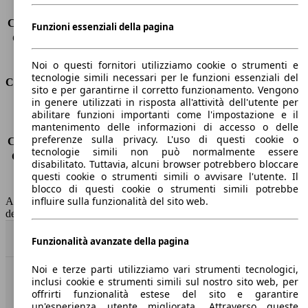
Carico sul tetto
-
Capacità di traino (senza freni)
-
Funzioni essenziali della pagina
Capacità di traino (con freni)
2500 kg
Volume del bagagliaio
570 - 1726 l
Noi o questi fornitori utilizziamo cookie o strumenti e
tecnologie simili necessari per le funzioni essenziali del
Consumi
sito e per garantirne il corretto funzionamento. Vengono
in genere utilizzati in risposta all'attività dell'utente per
Emissioni di CO2*
-
abilitare funzioni importanti come l'impostazione e il
mantenimento delle informazioni di accesso o delle
Consumo (urbano)
-
preferenze sulla privacy. L'uso di questi cookie o
Consumo (extra-urbano)
-
tecnologie simili non può normalmente essere
Consumo (combinato)*
-
disabilitato. Tuttavia, alcuni browser potrebbero bloccare
Classe di emissione
Euro 6
questi cookie o strumenti simili o avvisare l'utente. Il
Capacità del serbatoio
50 l
blocco di questi cookie o strumenti simili potrebbe
influire sulla funzionalità del sito web.
AutoScout24 non si assume alcuna responsabilità per la correttezza
dei dati.
Torna su
Funzionalità avanzate della pagina
Noi e terze parti utilizziamo vari strumenti tecnologici,
inclusi cookie e strumenti simili sul nostro sito web, per
Benvenuti su AutoScout24, il mercato auto europeo.
offrirti funzionalità estese del sito e garantire
un'esperienza utente migliorata. Attraverso queste