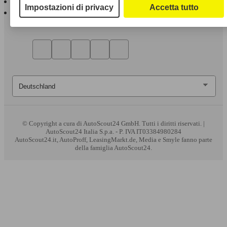
Impostazioni di privacy
Accetta tutto
AutoScout24 per Android
© Copyright
a cura di AutoScout24 GmbH. Tutti i diritti riservati. |
AutoScout24 Italia S.p.a. - P. IVA IT03384980284
AutoScout24.it, AutoProff, LeasingMarkt.de, Media e Smyle fanno parte
della famiglia AutoScout24.