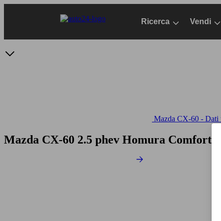
Passa
al
Ricerca
Vendi
contenuto
principale
Mazda CX-60 - Dati t
Mazda CX-60 2.5 phev Homura Comfort 