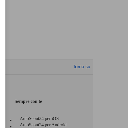
Torna su
Sempre con te
AutoScout24 per iOS
AutoScout24 per Android