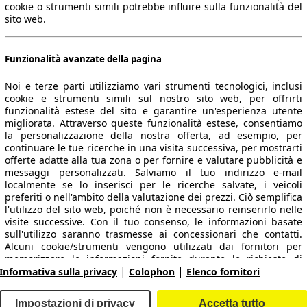
cookie o strumenti simili potrebbe influire sulla funzionalità del
sito web.
Funzionalità avanzate della pagina
Noi e terze parti utilizziamo vari strumenti tecnologici, inclusi
cookie e strumenti simili sul nostro sito web, per offrirti
funzionalità estese del sito e garantire un'esperienza utente
migliorata. Attraverso queste funzionalità estese, consentiamo
la personalizzazione della nostra offerta, ad esempio, per
 dati.
continuare le tue ricerche in una visita successiva, per mostrarti
offerte adatte alla tua zona o per fornire e valutare pubblicità e
messaggi personalizzati. Salviamo il tuo indirizzo e-mail
localmente se lo inserisci per le ricerche salvate, i veicoli
preferiti o nell'ambito della valutazione dei prezzi. Ciò semplifica
ropeo.
l'utilizzo del sito web, poiché non è necessario reinserirlo nelle
visite successive. Con il tuo consenso, le informazioni basate
sull'utilizzo saranno trasmesse ai concessionari che contatti.
Area rivenditori
Alcuni cookie/strumenti vengono utilizzati dai fornitori per
memorizzare le informazioni fornite durante le richieste di
|
|
finanziamento per 30 giorni e per riutilizzarle automaticamente
Informativa sulla privacy
Colophon
Elenco fornitori
Contatti
Servizi per i dealer
entro tale periodo per compilare nuove richieste di
finanziamento. Senza l'utilizzo di tali cookie/strumenti, tali
arche e modelli
Login
Impostazioni di privacy
Accetta tutto