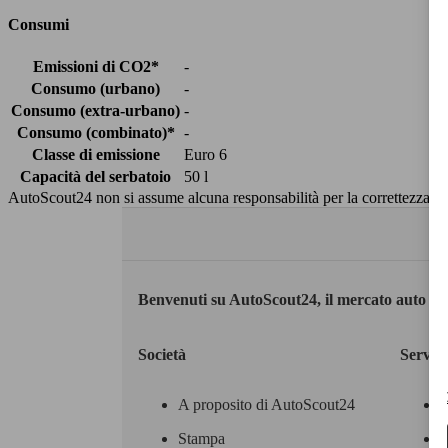
Consumi
Emissioni di CO2*
-
Consumo (urbano)
-
Consumo (extra-urbano)
-
Consumo (combinato)*
-
Classe di emissione
Euro 6
Capacità del serbatoio
50 l
AutoScout24 non si assume alcuna responsabilità per la correttezza dei
Benvenuti su AutoScout24, il mercato auto eu
Società
Servizi
A proposito di AutoScout24
Stampa
M