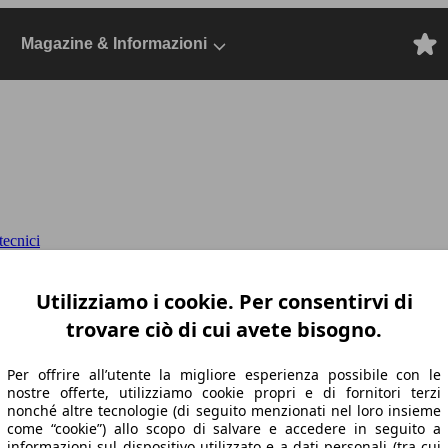
Magazine & Informazioni
ecnici
awd auto
Dal 2022, SUV/Fuoristrada/Pick-up
Utilizziamo i cookie. Per consentirvi di
trovare ciò di cui avete bisogno.
Per offrire all’utente la migliore esperienza possibile con le
nostre offerte, utilizziamo cookie propri e di fornitori terzi
nonché altre tecnologie (di seguito menzionati nel loro insieme
come “cookie”) allo scopo di salvare e accedere in seguito a
informazioni sul dispositivo utilizzato e a dati personali (tra cui