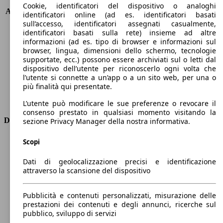
KW (PS)
141 kW (191 PS)
Cookie, identificatori del dispositivo o analoghi
Accelerazione (0-100 km/h)
5.8s
identificatori online (ad es. identificatori basati
Velocità massima (km/h)
200 km/h
sull’accesso, identificatori assegnati casualmente,
identificatori basati sulla rete) insieme ad altre
Numero di marce
8
informazioni (ad es. tipo di browser e informazioni sul
Coppia
261 nm
browser, lingua, dimensioni dello schermo, tecnologie
Cilindrata
2488 ccm
supportate, ecc.) possono essere archiviati sul o letti dal
Carburante
Elettrica/Benzina
dispositivo dell’utente per riconoscerlo ogni volta che
Cilindri
4
l’utente si connette a un’app o a un sito web, per una o
più finalità qui presentate.
Trasmissione
Automatico
Tipo di trazione
Integrale
L’utente può modificare le sue preferenze o revocare il
consenso prestato in qualsiasi momento visitando la
Dimensioni
sezione Privacy Manager della nostra informativa.
Lunghezza
4740 mm
Scopi
Altezza
1680 mm
Dati di geolocalizzazione precisi e identificazione
Larghezza
1890 mm
attraverso la scansione del dispositivo
Passo
2870 mm
Peso massimo
-
Pubblicità e contenuti personalizzati, misurazione delle
Carico massimo
-
prestazioni dei contenuti e degli annunci, ricerche sul
Porte
5
pubblico, sviluppo di servizi
Sedili
5