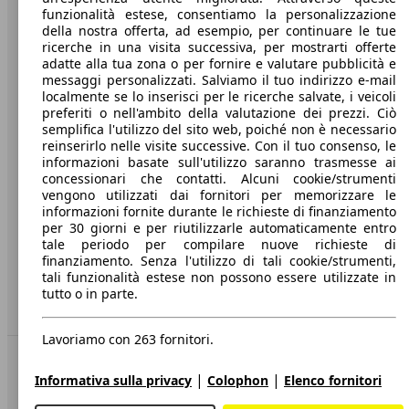
funzionalità estese, consentiamo la personalizzazione
Società
della nostra offerta, ad esempio, per continuare le tue
ricerche in una visita successiva, per mostrarti offerte
A proposito di AutoScout24
adatte alla tua zona o per fornire e valutare pubblicità e
messaggi personalizzati. Salviamo il tuo indirizzo e-mail
Stampa
localmente se lo inserisci per le ricerche salvate, i veicoli
preferiti o nell'ambito della valutazione dei prezzi. Ciò
Media
semplifica l'utilizzo del sito web, poiché non è necessario
reinserirlo nelle visite successive. Con il tuo consenso, le
Condizioni generali
informazioni basate sull'utilizzo saranno trasmesse ai
concessionari che contatti. Alcuni cookie/strumenti
Informazioni
vengono utilizzati dai fornitori per memorizzare le
informazioni fornite durante le richieste di finanziamento
Privacy
per 30 giorni e per riutilizzarle automaticamente entro
Dichiarazione di Accessibilità
tale periodo per compilare nuove richieste di
finanziamento. Senza l'utilizzo di tali cookie/strumenti,
tali funzionalità estese non possono essere utilizzate in
Servizi
tutto o in parte.
Area rivenditori
Lavoriamo con 263 fornitori.
Sempre con te
|
|
Informativa sulla privacy
Colophon
Elenco fornitori
AutoScout24 per iOS