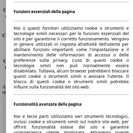
Carico sul tetto
-
Capacità di traino (senza freni)
-
Funzioni essenziali della pagina
Capacità di traino (con freni)
2500 kg
Volume del bagagliaio
570 - 1726 l
Noi o questi fornitori utilizziamo cookie o strumenti e
tecnologie simili necessari per le funzioni essenziali del
Consumi
sito e per garantirne il corretto funzionamento. Vengono
in genere utilizzati in risposta all'attività dell'utente per
Emissioni di CO2*
-
abilitare funzioni importanti come l'impostazione e il
mantenimento delle informazioni di accesso o delle
Consumo (urbano)
-
preferenze sulla privacy. L'uso di questi cookie o
Consumo (extra-urbano)
-
tecnologie simili non può normalmente essere
Consumo (combinato)*
-
disabilitato. Tuttavia, alcuni browser potrebbero bloccare
Classe di emissione
Euro 6
questi cookie o strumenti simili o avvisare l'utente. Il
Capacità del serbatoio
50 l
blocco di questi cookie o strumenti simili potrebbe
influire sulla funzionalità del sito web.
AutoScout24 non si assume alcuna responsabilità per la correttezza
dei dati.
Torna su
Funzionalità avanzate della pagina
Noi e terze parti utilizziamo vari strumenti tecnologici,
inclusi cookie e strumenti simili sul nostro sito web, per
Benvenuti su AutoScout24, il mercato auto europeo.
offrirti funzionalità estese del sito e garantire
un'esperienza utente migliorata. Attraverso queste