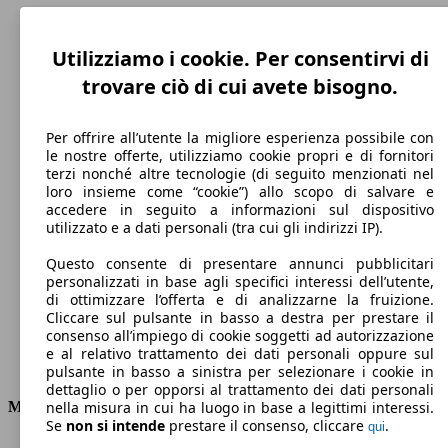
Utilizziamo i cookie. Per consentirvi di
trovare ciò di cui avete bisogno.
Per offrire all’utente la migliore esperienza possibile con
le nostre offerte, utilizziamo cookie propri e di fornitori
terzi nonché altre tecnologie (di seguito menzionati nel
loro insieme come “cookie”) allo scopo di salvare e
accedere in seguito a informazioni sul dispositivo
200 km/h
utilizzato e a dati personali (tra cui gli indirizzi IP).
Velocità massima
Questo consente di presentare annunci pubblicitari
personalizzati in base agli specifici interessi dell’utente,
di ottimizzare l’offerta e di analizzarne la fruizione.
Cliccare sul pulsante in basso a destra per prestare il
Elettrica/Benzina
consenso all’impiego di cookie soggetti ad autorizzazione
e al relativo trattamento dei dati personali oppure sul
Carburante
pulsante in basso a sinistra per selezionare i cookie in
dettaglio o per opporsi al trattamento dei dati personali
Motore e Prestazioni
nella misura in cui ha luogo in base a legittimi interessi.
Se
non si intende
prestare il consenso, cliccare
.
qui