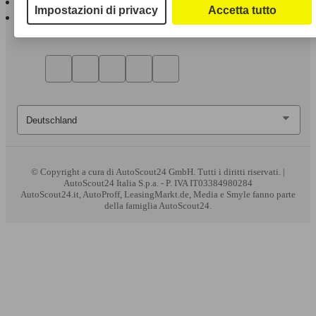
Impostazioni di privacy
Accetta tutto
AutoScout24 per Android
© Copyright
a cura di AutoScout24 GmbH. Tutti i diritti riservati. |
AutoScout24 Italia S.p.a. - P. IVA IT03384980284
AutoScout24.it, AutoProff, LeasingMarkt.de, Media e Smyle fanno parte
della famiglia AutoScout24.