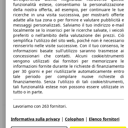
funzionalità estese, consentiamo la personalizzazione
Società
della nostra offerta, ad esempio, per continuare le tue
ricerche in una visita successiva, per mostrarti offerte
A proposito di AutoScout24
adatte alla tua zona o per fornire e valutare pubblicità e
messaggi personalizzati. Salviamo il tuo indirizzo e-mail
Stampa
localmente se lo inserisci per le ricerche salvate, i veicoli
preferiti o nell'ambito della valutazione dei prezzi. Ciò
Media
semplifica l'utilizzo del sito web, poiché non è necessario
reinserirlo nelle visite successive. Con il tuo consenso, le
Condizioni generali
informazioni basate sull'utilizzo saranno trasmesse ai
concessionari che contatti. Alcuni cookie/strumenti
Informazioni
vengono utilizzati dai fornitori per memorizzare le
informazioni fornite durante le richieste di finanziamento
Privacy
per 30 giorni e per riutilizzarle automaticamente entro
Dichiarazione di Accessibilità
tale periodo per compilare nuove richieste di
finanziamento. Senza l'utilizzo di tali cookie/strumenti,
tali funzionalità estese non possono essere utilizzate in
Servizi
tutto o in parte.
Area rivenditori
Lavoriamo con 263 fornitori.
Sempre con te
|
|
Informativa sulla privacy
Colophon
Elenco fornitori
AutoScout24 per iOS