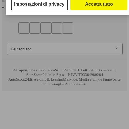
Impostazioni di privacy
Accetta tutto
AutoScout24 per Android
© Copyright
a cura di AutoScout24 GmbH. Tutti i diritti riservati. |
AutoScout24 Italia S.p.a. - P. IVA IT03384980284
AutoScout24.it, AutoProff, LeasingMarkt.de, Media e Smyle fanno parte
della famiglia AutoScout24.