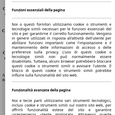
Carico sul tetto
-
Capacità di traino (senza freni)
-
Funzioni essenziali della pagina
Capacità di traino (con freni)
2500 kg
Volume del bagagliaio
570 - 1726 l
Noi o questi fornitori utilizziamo cookie o strumenti e
tecnologie simili necessari per le funzioni essenziali del
Consumi
sito e per garantirne il corretto funzionamento. Vengono
in genere utilizzati in risposta all'attività dell'utente per
Emissioni di CO2*
-
abilitare funzioni importanti come l'impostazione e il
mantenimento delle informazioni di accesso o delle
Consumo (urbano)
-
preferenze sulla privacy. L'uso di questi cookie o
Consumo (extra-urbano)
-
tecnologie simili non può normalmente essere
Consumo (combinato)*
-
disabilitato. Tuttavia, alcuni browser potrebbero bloccare
Classe di emissione
Euro 6
questi cookie o strumenti simili o avvisare l'utente. Il
Capacità del serbatoio
50 l
blocco di questi cookie o strumenti simili potrebbe
influire sulla funzionalità del sito web.
AutoScout24 non si assume alcuna responsabilità per la correttezza
dei dati.
Torna su
Funzionalità avanzate della pagina
Noi e terze parti utilizziamo vari strumenti tecnologici,
inclusi cookie e strumenti simili sul nostro sito web, per
Benvenuti su AutoScout24, il mercato auto europeo.
offrirti funzionalità estese del sito e garantire
un'esperienza utente migliorata. Attraverso queste