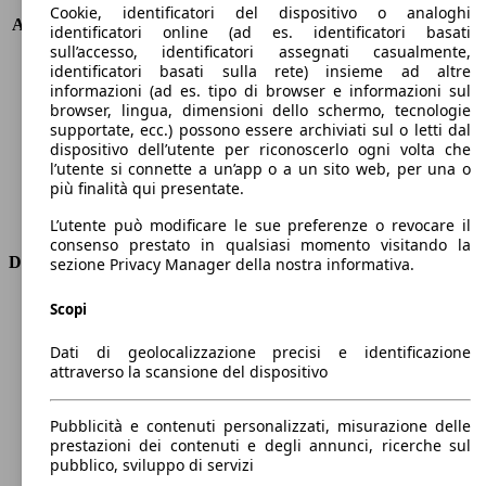
KW (PS)
141 kW (191 PS)
Cookie, identificatori del dispositivo o analoghi
Accelerazione (0-100 km/h)
5.8s
identificatori online (ad es. identificatori basati
Velocità massima (km/h)
200 km/h
sull’accesso, identificatori assegnati casualmente,
identificatori basati sulla rete) insieme ad altre
Numero di marce
8
informazioni (ad es. tipo di browser e informazioni sul
Coppia
261 nm
browser, lingua, dimensioni dello schermo, tecnologie
Cilindrata
2488 ccm
supportate, ecc.) possono essere archiviati sul o letti dal
Carburante
Elettrica/Benzina
dispositivo dell’utente per riconoscerlo ogni volta che
Cilindri
4
l’utente si connette a un’app o a un sito web, per una o
più finalità qui presentate.
Trasmissione
Automatico
Tipo di trazione
Integrale
L’utente può modificare le sue preferenze o revocare il
consenso prestato in qualsiasi momento visitando la
Dimensioni
sezione Privacy Manager della nostra informativa.
Lunghezza
4740 mm
Scopi
Altezza
1680 mm
Dati di geolocalizzazione precisi e identificazione
Larghezza
1890 mm
attraverso la scansione del dispositivo
Passo
2870 mm
Peso massimo
-
Pubblicità e contenuti personalizzati, misurazione delle
Carico massimo
-
prestazioni dei contenuti e degli annunci, ricerche sul
Porte
5
pubblico, sviluppo di servizi
Sedili
5