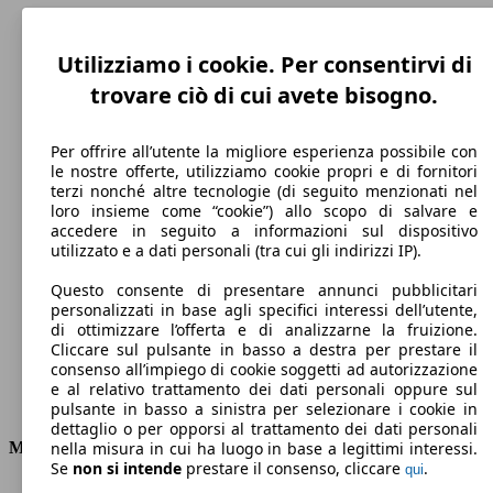
Utilizziamo i cookie. Per consentirvi di
trovare ciò di cui avete bisogno.
Per offrire all’utente la migliore esperienza possibile con
le nostre offerte, utilizziamo cookie propri e di fornitori
terzi nonché altre tecnologie (di seguito menzionati nel
loro insieme come “cookie”) allo scopo di salvare e
accedere in seguito a informazioni sul dispositivo
200 km/h
utilizzato e a dati personali (tra cui gli indirizzi IP).
Velocità massima
Questo consente di presentare annunci pubblicitari
personalizzati in base agli specifici interessi dell’utente,
di ottimizzare l’offerta e di analizzarne la fruizione.
Cliccare sul pulsante in basso a destra per prestare il
Elettrica/Benzina
consenso all’impiego di cookie soggetti ad autorizzazione
e al relativo trattamento dei dati personali oppure sul
Carburante
pulsante in basso a sinistra per selezionare i cookie in
dettaglio o per opporsi al trattamento dei dati personali
Motore e Prestazioni
nella misura in cui ha luogo in base a legittimi interessi.
Se
non si intende
prestare il consenso, cliccare
.
qui