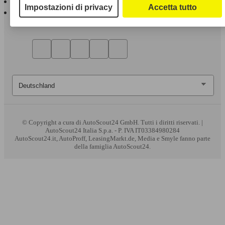
Impostazioni di privacy
Accetta tutto
AutoScout24 per Android
© Copyright
a cura di AutoScout24 GmbH. Tutti i diritti riservati. |
AutoScout24 Italia S.p.a. - P. IVA IT03384980284
AutoScout24.it, AutoProff, LeasingMarkt.de, Media e Smyle fanno parte
della famiglia AutoScout24.