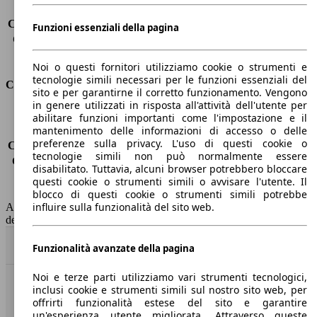
Carico sul tetto
-
Capacità di traino (senza freni)
-
Funzioni essenziali della pagina
Capacità di traino (con freni)
2500 kg
Volume del bagagliaio
570 - 1726 l
Noi o questi fornitori utilizziamo cookie o strumenti e
tecnologie simili necessari per le funzioni essenziali del
Consumi
sito e per garantirne il corretto funzionamento. Vengono
in genere utilizzati in risposta all'attività dell'utente per
Emissioni di CO2*
-
abilitare funzioni importanti come l'impostazione e il
mantenimento delle informazioni di accesso o delle
Consumo (urbano)
-
preferenze sulla privacy. L'uso di questi cookie o
Consumo (extra-urbano)
-
tecnologie simili non può normalmente essere
Consumo (combinato)*
-
disabilitato. Tuttavia, alcuni browser potrebbero bloccare
Classe di emissione
Euro 6
questi cookie o strumenti simili o avvisare l'utente. Il
Capacità del serbatoio
50 l
blocco di questi cookie o strumenti simili potrebbe
influire sulla funzionalità del sito web.
AutoScout24 non si assume alcuna responsabilità per la correttezza
dei dati.
Torna su
Funzionalità avanzate della pagina
Noi e terze parti utilizziamo vari strumenti tecnologici,
inclusi cookie e strumenti simili sul nostro sito web, per
Benvenuti su AutoScout24, il mercato auto europeo.
offrirti funzionalità estese del sito e garantire
un'esperienza utente migliorata. Attraverso queste