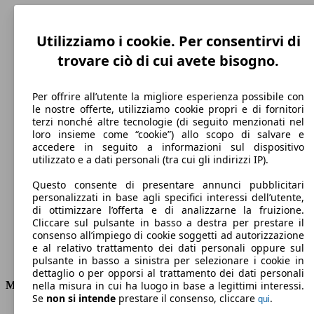
Utilizziamo i cookie. Per consentirvi di
trovare ciò di cui avete bisogno.
Per offrire all’utente la migliore esperienza possibile con
le nostre offerte, utilizziamo cookie propri e di fornitori
terzi nonché altre tecnologie (di seguito menzionati nel
loro insieme come “cookie”) allo scopo di salvare e
accedere in seguito a informazioni sul dispositivo
200 km/h
utilizzato e a dati personali (tra cui gli indirizzi IP).
Velocità massima
Questo consente di presentare annunci pubblicitari
personalizzati in base agli specifici interessi dell’utente,
di ottimizzare l’offerta e di analizzarne la fruizione.
Cliccare sul pulsante in basso a destra per prestare il
Elettrica/Benzina
consenso all’impiego di cookie soggetti ad autorizzazione
e al relativo trattamento dei dati personali oppure sul
Carburante
pulsante in basso a sinistra per selezionare i cookie in
dettaglio o per opporsi al trattamento dei dati personali
Motore e Prestazioni
nella misura in cui ha luogo in base a legittimi interessi.
Se
non si intende
prestare il consenso, cliccare
.
qui