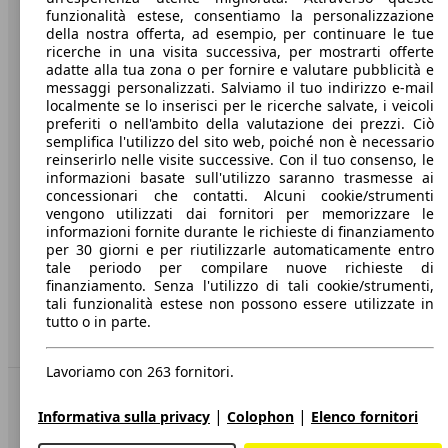
funzionalità estese, consentiamo la personalizzazione
Società
della nostra offerta, ad esempio, per continuare le tue
ricerche in una visita successiva, per mostrarti offerte
A proposito di AutoScout24
adatte alla tua zona o per fornire e valutare pubblicità e
messaggi personalizzati. Salviamo il tuo indirizzo e-mail
Stampa
localmente se lo inserisci per le ricerche salvate, i veicoli
preferiti o nell'ambito della valutazione dei prezzi. Ciò
Media
semplifica l'utilizzo del sito web, poiché non è necessario
reinserirlo nelle visite successive. Con il tuo consenso, le
Condizioni generali
informazioni basate sull'utilizzo saranno trasmesse ai
concessionari che contatti. Alcuni cookie/strumenti
Informazioni
vengono utilizzati dai fornitori per memorizzare le
informazioni fornite durante le richieste di finanziamento
Privacy
per 30 giorni e per riutilizzarle automaticamente entro
Dichiarazione di Accessibilità
tale periodo per compilare nuove richieste di
finanziamento. Senza l'utilizzo di tali cookie/strumenti,
tali funzionalità estese non possono essere utilizzate in
Servizi
tutto o in parte.
Area rivenditori
Lavoriamo con 263 fornitori.
Sempre con te
|
|
Informativa sulla privacy
Colophon
Elenco fornitori
AutoScout24 per iOS