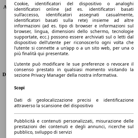
KW (PS)
141 kW (191 PS)
Cookie, identificatori del dispositivo o analoghi
Accelerazione (0-100 km/h)
5.8s
identificatori online (ad es. identificatori basati
Velocità massima (km/h)
200 km/h
sull’accesso, identificatori assegnati casualmente,
identificatori basati sulla rete) insieme ad altre
Numero di marce
8
informazioni (ad es. tipo di browser e informazioni sul
Coppia
261 nm
browser, lingua, dimensioni dello schermo, tecnologie
Cilindrata
2488 ccm
supportate, ecc.) possono essere archiviati sul o letti dal
Carburante
Elettrica/Benzina
dispositivo dell’utente per riconoscerlo ogni volta che
Cilindri
4
l’utente si connette a un’app o a un sito web, per una o
più finalità qui presentate.
Trasmissione
Automatico
Tipo di trazione
Integrale
L’utente può modificare le sue preferenze o revocare il
consenso prestato in qualsiasi momento visitando la
Dimensioni
sezione Privacy Manager della nostra informativa.
Lunghezza
4740 mm
Scopi
Altezza
1680 mm
Dati di geolocalizzazione precisi e identificazione
Larghezza
1890 mm
attraverso la scansione del dispositivo
Passo
2870 mm
Peso massimo
-
Pubblicità e contenuti personalizzati, misurazione delle
Carico massimo
-
prestazioni dei contenuti e degli annunci, ricerche sul
Porte
5
pubblico, sviluppo di servizi
Sedili
5