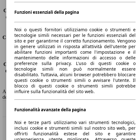
Carico sul tetto
-
Capacità di traino (senza freni)
-
Funzioni essenziali della pagina
Capacità di traino (con freni)
2500 kg
Volume del bagagliaio
570 - 1726 l
Noi o questi fornitori utilizziamo cookie o strumenti e
tecnologie simili necessari per le funzioni essenziali del
Consumi
sito e per garantirne il corretto funzionamento. Vengono
in genere utilizzati in risposta all'attività dell'utente per
Emissioni di CO2*
-
abilitare funzioni importanti come l'impostazione e il
mantenimento delle informazioni di accesso o delle
Consumo (urbano)
-
preferenze sulla privacy. L'uso di questi cookie o
Consumo (extra-urbano)
-
tecnologie simili non può normalmente essere
Consumo (combinato)*
-
disabilitato. Tuttavia, alcuni browser potrebbero bloccare
Classe di emissione
Euro 6
questi cookie o strumenti simili o avvisare l'utente. Il
Capacità del serbatoio
50 l
blocco di questi cookie o strumenti simili potrebbe
influire sulla funzionalità del sito web.
AutoScout24 non si assume alcuna responsabilità per la correttezza
dei dati.
Torna su
Funzionalità avanzate della pagina
Noi e terze parti utilizziamo vari strumenti tecnologici,
inclusi cookie e strumenti simili sul nostro sito web, per
Benvenuti su AutoScout24, il mercato auto europeo.
offrirti funzionalità estese del sito e garantire
un'esperienza utente migliorata. Attraverso queste