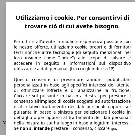
Utilizziamo i cookie. Per consentirvi di
trovare ciò di cui avete bisogno.
Per offrire all’utente la migliore esperienza possibile con
le nostre offerte, utilizziamo cookie propri e di fornitori
terzi nonché altre tecnologie (di seguito menzionati nel
loro insieme come “cookie”) allo scopo di salvare e
accedere in seguito a informazioni sul dispositivo
200 km/h
utilizzato e a dati personali (tra cui gli indirizzi IP).
Velocità massima
Questo consente di presentare annunci pubblicitari
personalizzati in base agli specifici interessi dell’utente,
di ottimizzare l’offerta e di analizzarne la fruizione.
Cliccare sul pulsante in basso a destra per prestare il
Elettrica/Benzina
consenso all’impiego di cookie soggetti ad autorizzazione
e al relativo trattamento dei dati personali oppure sul
Carburante
pulsante in basso a sinistra per selezionare i cookie in
dettaglio o per opporsi al trattamento dei dati personali
Motore e Prestazioni
nella misura in cui ha luogo in base a legittimi interessi.
Se
non si intende
prestare il consenso, cliccare
.
qui