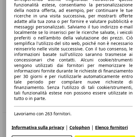
funzionalità estese, consentiamo la personalizzazione
Società
della nostra offerta, ad esempio, per continuare le tue
ricerche in una visita successiva, per mostrarti offerte
A proposito di AutoScout24
adatte alla tua zona o per fornire e valutare pubblicità e
messaggi personalizzati. Salviamo il tuo indirizzo e-mail
Stampa
localmente se lo inserisci per le ricerche salvate, i veicoli
preferiti o nell'ambito della valutazione dei prezzi. Ciò
Media
semplifica l'utilizzo del sito web, poiché non è necessario
reinserirlo nelle visite successive. Con il tuo consenso, le
Condizioni generali
informazioni basate sull'utilizzo saranno trasmesse ai
concessionari che contatti. Alcuni cookie/strumenti
Informazioni
vengono utilizzati dai fornitori per memorizzare le
informazioni fornite durante le richieste di finanziamento
Privacy
per 30 giorni e per riutilizzarle automaticamente entro
Dichiarazione di Accessibilità
tale periodo per compilare nuove richieste di
finanziamento. Senza l'utilizzo di tali cookie/strumenti,
tali funzionalità estese non possono essere utilizzate in
Servizi
tutto o in parte.
Area rivenditori
Lavoriamo con 263 fornitori.
Sempre con te
|
|
Informativa sulla privacy
Colophon
Elenco fornitori
AutoScout24 per iOS