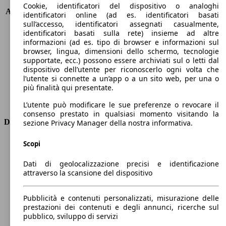
KW (PS)
141 kW (191 PS)
Cookie, identificatori del dispositivo o analoghi
Accelerazione (0-100 km/h)
5.8s
identificatori online (ad es. identificatori basati
Velocità massima (km/h)
200 km/h
sull’accesso, identificatori assegnati casualmente,
identificatori basati sulla rete) insieme ad altre
Numero di marce
8
informazioni (ad es. tipo di browser e informazioni sul
Coppia
261 nm
browser, lingua, dimensioni dello schermo, tecnologie
Cilindrata
2488 ccm
supportate, ecc.) possono essere archiviati sul o letti dal
Carburante
Elettrica/Benzina
dispositivo dell’utente per riconoscerlo ogni volta che
Cilindri
4
l’utente si connette a un’app o a un sito web, per una o
più finalità qui presentate.
Trasmissione
Automatico
Tipo di trazione
Integrale
L’utente può modificare le sue preferenze o revocare il
consenso prestato in qualsiasi momento visitando la
Dimensioni
sezione Privacy Manager della nostra informativa.
Lunghezza
4740 mm
Scopi
Altezza
1680 mm
Dati di geolocalizzazione precisi e identificazione
Larghezza
1890 mm
attraverso la scansione del dispositivo
Passo
2870 mm
Peso massimo
-
Pubblicità e contenuti personalizzati, misurazione delle
Carico massimo
-
prestazioni dei contenuti e degli annunci, ricerche sul
Porte
5
pubblico, sviluppo di servizi
Sedili
5