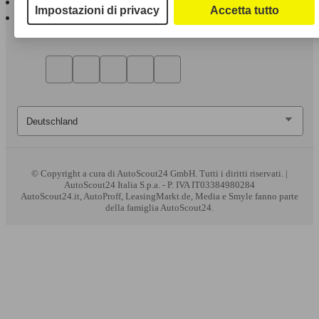
Impostazioni di privacy
Accetta tutto
AutoScout24 per Android
© Copyright
a cura di AutoScout24 GmbH. Tutti i diritti riservati. |
AutoScout24 Italia S.p.a. - P. IVA IT03384980284
AutoScout24.it, AutoProff, LeasingMarkt.de, Media e Smyle fanno parte
della famiglia AutoScout24.