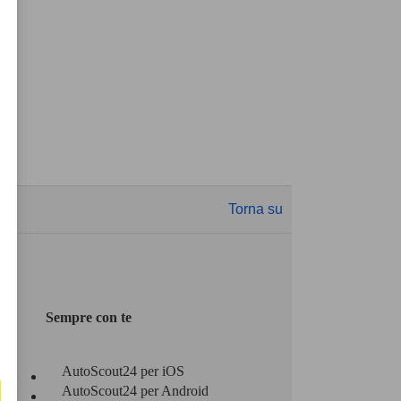
Torna su
Sempre con te
AutoScout24 per iOS
AutoScout24 per Android