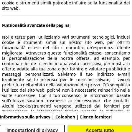
cookie o strumenti simili potrebbe influire sulla funzionalità del
sito web.
Funzionalità avanzate della pagina
Noi e terze parti utilizziamo vari strumenti tecnologici, inclusi
cookie e strumenti simili sul nostro sito web, per offrirti
funzionalità estese del sito e garantire un'esperienza utente
migliorata. Attraverso queste funzionalità estese, consentiamo
la personalizzazione della nostra offerta, ad esempio, per
 dati.
continuare le tue ricerche in una visita successiva, per mostrarti
offerte adatte alla tua zona o per fornire e valutare pubblicità e
messaggi personalizzati. Salviamo il tuo indirizzo e-mail
localmente se lo inserisci per le ricerche salvate, i veicoli
preferiti o nell'ambito della valutazione dei prezzi. Ciò semplifica
ropeo.
l'utilizzo del sito web, poiché non è necessario reinserirlo nelle
visite successive. Con il tuo consenso, le informazioni basate
sull'utilizzo saranno trasmesse ai concessionari che contatti.
Area rivenditori
Alcuni cookie/strumenti vengono utilizzati dai fornitori per
memorizzare le informazioni fornite durante le richieste di
|
|
finanziamento per 30 giorni e per riutilizzarle automaticamente
Informativa sulla privacy
Colophon
Elenco fornitori
Contatti
Servizi per i dealer
entro tale periodo per compilare nuove richieste di
finanziamento. Senza l'utilizzo di tali cookie/strumenti, tali
arche e modelli
Login
Impostazioni di privacy
Accetta tutto