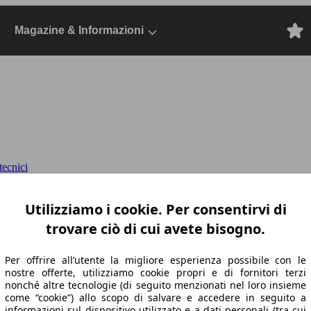
Magazine & Informazioni
ecnici
 Comfort Convenience&Sound a
Dal 2022, S
Utilizziamo i cookie. Per consentirvi di
trovare ciò di cui avete bisogno.
Per offrire all’utente la migliore esperienza possibile con le
nostre offerte, utilizziamo cookie propri e di fornitori terzi
nonché altre tecnologie (di seguito menzionati nel loro insieme
come “cookie”) allo scopo di salvare e accedere in seguito a
informazioni sul dispositivo utilizzato e a dati personali (tra cui