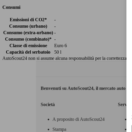
Consumi
Emissioni di CO2*
-
Consumo (urbano)
-
Consumo (extra-urbano)
-
Consumo (combinato)*
-
Classe di emissione
Euro 6
Capacità del serbatoio
50 l
AutoScout24 non si assume alcuna responsabilità per la correttezza dei
Benvenuti su AutoScout24, il mercato auto eu
Società
Servizi
A proposito di AutoScout24
Stampa
M