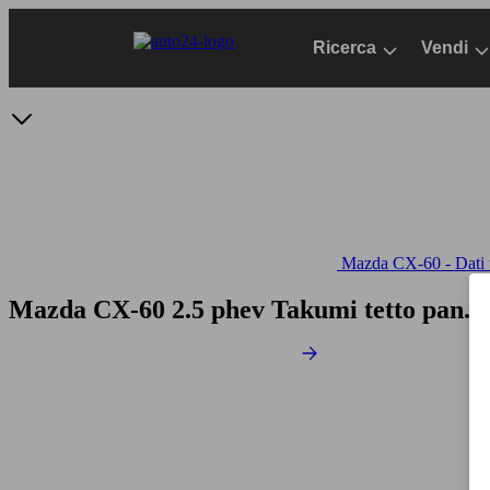
Passa
al
Ricerca
Vendi
contenuto
principale
Mazda CX-60 - Dati t
Mazda CX-60 2.5 phev Takumi tetto pan.