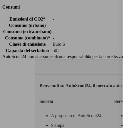
Consumi
Emissioni di CO2*
-
Consumo (urbano)
-
Consumo (extra-urbano)
-
Consumo (combinato)*
-
Classe di emissione
Euro 6
Capacità del serbatoio
50 l
AutoScout24 non si assume alcuna responsabilità per la correttezza dei
Benvenuti su AutoScout24, il mercato auto eu
Società
Servizi
A proposito di AutoScout24
Stampa
M