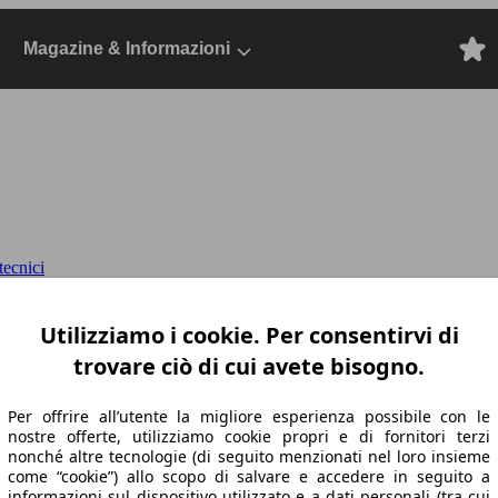
Magazine & Informazioni
ecnici
Comfort DriverAssistance aw
Dal 2022, SUV
Utilizziamo i cookie. Per consentirvi di
trovare ciò di cui avete bisogno.
Per offrire all’utente la migliore esperienza possibile con le
nostre offerte, utilizziamo cookie propri e di fornitori terzi
nonché altre tecnologie (di seguito menzionati nel loro insieme
come “cookie”) allo scopo di salvare e accedere in seguito a
informazioni sul dispositivo utilizzato e a dati personali (tra cui