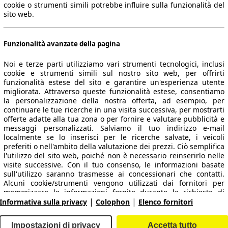
cookie o strumenti simili potrebbe influire sulla funzionalità del
sito web.
Funzionalità avanzate della pagina
Noi e terze parti utilizziamo vari strumenti tecnologici, inclusi
cookie e strumenti simili sul nostro sito web, per offrirti
funzionalità estese del sito e garantire un'esperienza utente
migliorata. Attraverso queste funzionalità estese, consentiamo
la personalizzazione della nostra offerta, ad esempio, per
 dati.
continuare le tue ricerche in una visita successiva, per mostrarti
offerte adatte alla tua zona o per fornire e valutare pubblicità e
messaggi personalizzati. Salviamo il tuo indirizzo e-mail
localmente se lo inserisci per le ricerche salvate, i veicoli
preferiti o nell'ambito della valutazione dei prezzi. Ciò semplifica
ropeo.
l'utilizzo del sito web, poiché non è necessario reinserirlo nelle
visite successive. Con il tuo consenso, le informazioni basate
sull'utilizzo saranno trasmesse ai concessionari che contatti.
Area rivenditori
Alcuni cookie/strumenti vengono utilizzati dai fornitori per
memorizzare le informazioni fornite durante le richieste di
|
|
finanziamento per 30 giorni e per riutilizzarle automaticamente
Informativa sulla privacy
Colophon
Elenco fornitori
Contatti
Servizi per i dealer
entro tale periodo per compilare nuove richieste di
finanziamento. Senza l'utilizzo di tali cookie/strumenti, tali
arche e modelli
Login
Impostazioni di privacy
Accetta tutto