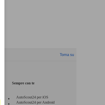
Torna su
Sempre con te
AutoScout24 per iOS
AutoScout24 per Android