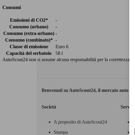
Consumi
Emissioni di CO2*
-
Consumo (urbano)
-
Consumo (extra-urbano)
-
Consumo (combinato)*
-
Classe di emissione
Euro 6
Capacità del serbatoio
58 l
AutoScout24 non si assume alcuna responsabilità per la correttezza dei
Benvenuti su AutoScout24, il mercato auto eu
Società
Servizi
A proposito di AutoScout24
Stampa
M