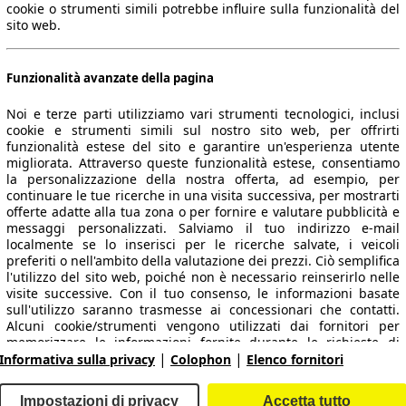
cookie o strumenti simili potrebbe influire sulla funzionalità del
sito web.
Funzionalità avanzate della pagina
Noi e terze parti utilizziamo vari strumenti tecnologici, inclusi
cookie e strumenti simili sul nostro sito web, per offrirti
funzionalità estese del sito e garantire un'esperienza utente
migliorata. Attraverso queste funzionalità estese, consentiamo
la personalizzazione della nostra offerta, ad esempio, per
 dati.
continuare le tue ricerche in una visita successiva, per mostrarti
offerte adatte alla tua zona o per fornire e valutare pubblicità e
messaggi personalizzati. Salviamo il tuo indirizzo e-mail
localmente se lo inserisci per le ricerche salvate, i veicoli
preferiti o nell'ambito della valutazione dei prezzi. Ciò semplifica
ropeo.
l'utilizzo del sito web, poiché non è necessario reinserirlo nelle
visite successive. Con il tuo consenso, le informazioni basate
sull'utilizzo saranno trasmesse ai concessionari che contatti.
Area rivenditori
Alcuni cookie/strumenti vengono utilizzati dai fornitori per
memorizzare le informazioni fornite durante le richieste di
|
|
finanziamento per 30 giorni e per riutilizzarle automaticamente
Informativa sulla privacy
Colophon
Elenco fornitori
Contatti
Servizi per i dealer
entro tale periodo per compilare nuove richieste di
finanziamento. Senza l'utilizzo di tali cookie/strumenti, tali
arche e modelli
Login
Impostazioni di privacy
Accetta tutto