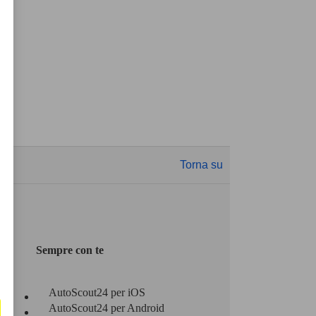
Torna su
Sempre con te
AutoScout24 per iOS
AutoScout24 per Android