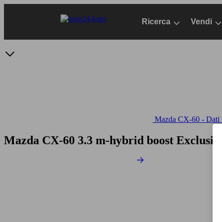
Passa
al
Ricerca
Vendi
contenuto
principale
Mazda CX-60 - Dati t
Mazda CX-60 3.3 m-hybrid boost Exclusive