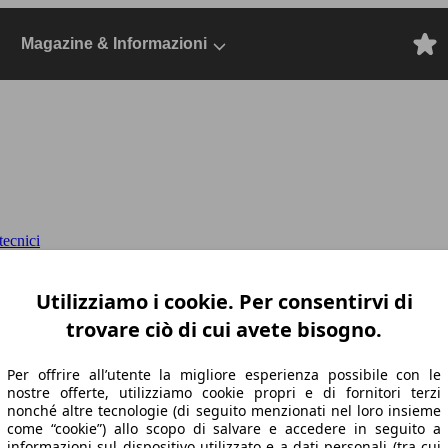
Magazine & Informazioni
ecnici
 Line tetto pan. awd 249cv
Dal 2022, SUV/F
Utilizziamo i cookie. Per consentirvi di
trovare ciò di cui avete bisogno.
Per offrire all’utente la migliore esperienza possibile con le
nostre offerte, utilizziamo cookie propri e di fornitori terzi
nonché altre tecnologie (di seguito menzionati nel loro insieme
come “cookie”) allo scopo di salvare e accedere in seguito a
informazioni sul dispositivo utilizzato e a dati personali (tra cui