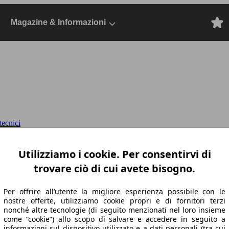
Magazine & Informazioni
ecnici
 Line tetto pan. Comfort a
Dal 2022, SUV/F
Utilizziamo i cookie. Per consentirvi di
trovare ciò di cui avete bisogno.
Per offrire all’utente la migliore esperienza possibile con le
nostre offerte, utilizziamo cookie propri e di fornitori terzi
nonché altre tecnologie (di seguito menzionati nel loro insieme
come “cookie”) allo scopo di salvare e accedere in seguito a
informazioni sul dispositivo utilizzato e a dati personali (tra cui