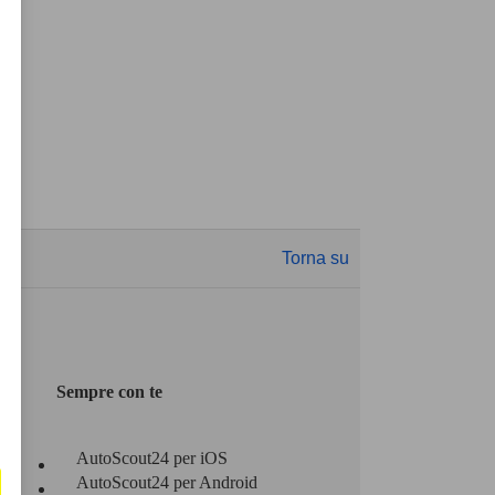
Torna su
Sempre con te
AutoScout24 per iOS
AutoScout24 per Android