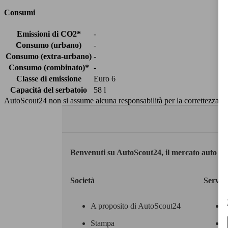
Consumi
Emissioni di CO2*
-
Consumo (urbano)
-
Consumo (extra-urbano)
-
Consumo (combinato)*
-
Classe di emissione
Euro 6
Capacità del serbatoio
58 l
AutoScout24 non si assume alcuna responsabilità per la correttezza dei
Benvenuti su AutoScout24, il mercato auto eu
Società
Servizi
A proposito di AutoScout24
Stampa
M