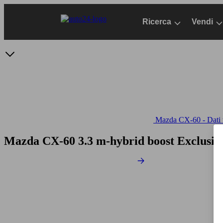
Passa
al
Ricerca
Vendi
contenuto
principale
Mazda CX-60 - Dati t
Mazda CX-60 3.3 m-hybrid boost Exclusive