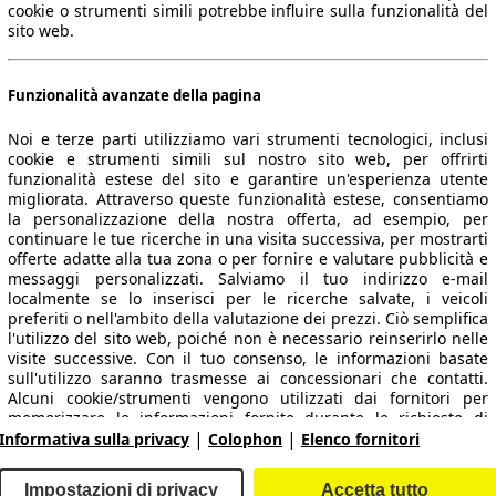
cookie o strumenti simili potrebbe influire sulla funzionalità del
sito web.
Funzionalità avanzate della pagina
Noi e terze parti utilizziamo vari strumenti tecnologici, inclusi
cookie e strumenti simili sul nostro sito web, per offrirti
funzionalità estese del sito e garantire un'esperienza utente
migliorata. Attraverso queste funzionalità estese, consentiamo
la personalizzazione della nostra offerta, ad esempio, per
 dati.
continuare le tue ricerche in una visita successiva, per mostrarti
offerte adatte alla tua zona o per fornire e valutare pubblicità e
messaggi personalizzati. Salviamo il tuo indirizzo e-mail
localmente se lo inserisci per le ricerche salvate, i veicoli
preferiti o nell'ambito della valutazione dei prezzi. Ciò semplifica
ropeo.
l'utilizzo del sito web, poiché non è necessario reinserirlo nelle
visite successive. Con il tuo consenso, le informazioni basate
sull'utilizzo saranno trasmesse ai concessionari che contatti.
Area rivenditori
Alcuni cookie/strumenti vengono utilizzati dai fornitori per
memorizzare le informazioni fornite durante le richieste di
|
|
finanziamento per 30 giorni e per riutilizzarle automaticamente
Informativa sulla privacy
Colophon
Elenco fornitori
Contatti
Servizi per i dealer
entro tale periodo per compilare nuove richieste di
finanziamento. Senza l'utilizzo di tali cookie/strumenti, tali
arche e modelli
Login
Impostazioni di privacy
Accetta tutto