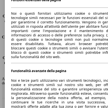
Porte
5
Sedili
5
Carico sul tetto
-
Noi o questi fornitori utilizziamo cookie o strumen
Capacità di traino (senza freni)
-
tecnologie simili necessari per le funzioni essenziali del si
Capacità di traino (con freni)
2500 kg
per garantirne il corretto funzionamento. Vengono in ge
utilizzati in risposta all'attività dell'utente per abilitare fun
Volume del bagagliaio
570 - 1726 l
importanti come l'impostazione e il mantenimento d
informazioni di accesso o delle preferenze sulla privacy. L
Consumi
di questi cookie o tecnologie simili non può normalm
essere disabilitato. Tuttavia, alcuni browser potreb
Emissioni di CO2*
-
bloccare questi cookie o strumenti simili o avvisare l'utente
blocco di questi cookie o strumenti simili potrebbe infl
Consumo (urbano)
-
sulla funzionalità del sito web.
Consumo (extra-urbano)
-
Consumo (combinato)*
-
Classe di emissione
Euro 6
Funzionalità avanzate della pagina
Capacità del serbatoio
58 l
AutoScout24 non si assume alcuna responsabilità per la correttezza
Noi e terze parti utilizziamo vari strumenti tecnologici, inc
dei dati.
cookie e strumenti simili sul nostro sito web, per offr
funzionalità estese del sito e garantire un'esperienza ut
Torna su
migliorata. Attraverso queste funzionalità estese, consent
la personalizzazione della nostra offerta, ad esempio,
continuare le tue ricerche in una visita successiva,
mostrarti offerte adatte alla tua zona o per fornire e valu
Benvenuti su AutoScout24, il mercato auto europeo.