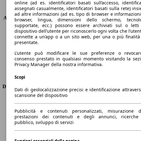
online (ad es. identificatori basati sull’accesso, identifica
assegnati casualmente, identificatori basati sulla rete) ins
KW (PS)
147 kW (200 PS)
ad altre informazioni (ad es. tipo di browser e informazioni
Accelerazione (0-100 km/h)
8.4s
browser, lingua, dimensioni dello schermo, tecnol
Velocità massima (km/h)
212 km/h
supportate, ecc.) possono essere archiviati sul o letti
dispositivo dell’utente per riconoscerlo ogni volta che l’utent
Numero di marce
8
connette a un’app o a un sito web, per una o più finalità
Coppia
450 nm
presentate.
Cilindrata
3283 ccm
Carburante
Elettrica/Diesel
L’utente può modificare le sue preferenze o revocar
consenso prestato in qualsiasi momento visitando la sez
Cilindri
6
Privacy Manager della nostra informativa.
Trasmissione
Automatico
Tipo di trazione
trazione posteriore
Scopi
Dimensioni
Dati di geolocalizzazione precisi e identificazione attravers
scansione del dispositivo
Lunghezza
4740 mm
Altezza
1680 mm
Pubblicità e contenuti personalizzati, misurazione d
Larghezza
1890 mm
prestazioni dei contenuti e degli annunci, ricerche
Passo
2870 mm
pubblico, sviluppo di servizi
Peso massimo
-
Carico massimo
-
Funzioni essenziali della pagina