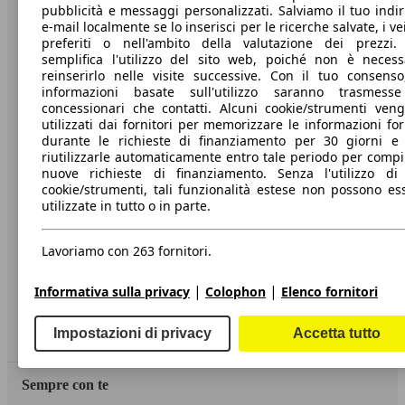
pubblicità e messaggi personalizzati. Salviamo il tuo indir
e-mail localmente se lo inserisci per le ricerche salvate, i vei
preferiti o nell'ambito della valutazione dei prezzi.
Società
semplifica l'utilizzo del sito web, poiché non è necess
reinserirlo nelle visite successive. Con il tuo consenso
A proposito di AutoScout24
informazioni basate sull'utilizzo saranno trasmess
concessionari che contatti. Alcuni cookie/strumenti ven
Stampa
utilizzati dai fornitori per memorizzare le informazioni for
durante le richieste di finanziamento per 30 giorni e
Media
riutilizzarle automaticamente entro tale periodo per compi
nuove richieste di finanziamento. Senza l'utilizzo di 
Condizioni generali
cookie/strumenti, tali funzionalità estese non possono es
utilizzate in tutto o in parte.
Informazioni
Privacy
Lavoriamo con 263 fornitori.
Dichiarazione di Accessibilità
|
|
Informativa sulla privacy
Colophon
Elenco fornitori
Servizi
Impostazioni di privacy
Accetta tutto
Area rivenditori
Sempre con te