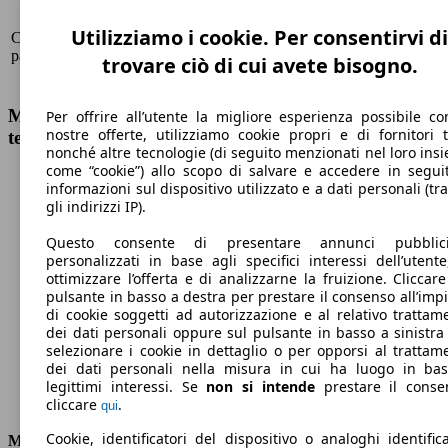
183
Utilizziamo i cookie. Per consentirvi di
CX-60 3.3 m-hybrid boost Exclusive Line tetto
Dal
KW
pan. Comfort D
2022/07
(249
trovare ciò di cui avete bisogno.
PS)
Mazda CX-60 3.3 m-hybrid boost Exclusive Line
Per offrire all’utente la migliore esperienza possibile co
nostre offerte, utilizziamo cookie propri e di fornitori t
tetto pan. Comfort D Dati tecnici
nonché altre tecnologie (di seguito menzionati nel loro ins
come “cookie”) allo scopo di salvare e accedere in segui
informazioni sul dispositivo utilizzato e a dati personali (tra
gli indirizzi IP).
Questo consente di presentare annunci pubblicit
212 km/h
personalizzati in base agli specifici interessi dell’utente
ottimizzare l’offerta e di analizzarne la fruizione. Cliccare
Velocità massima
pulsante in basso a destra per prestare il consenso all’imp
di cookie soggetti ad autorizzazione e al relativo trattam
dei dati personali oppure sul pulsante in basso a sinistra
selezionare i cookie in dettaglio o per opporsi al trattam
Elettrica/Diesel
dei dati personali nella misura in cui ha luogo in ba
legittimi interessi. Se
non si intende
prestare il conse
Carburante
cliccare
.
qui
Cookie, identificatori del dispositivo o analoghi identifica
Motore e Prestazioni