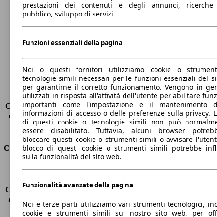
prestazioni dei contenuti e degli annunci, ricerche
Lunghezza
4740 mm
pubblico, sviluppo di servizi
Altezza
1680 mm
Larghezza
1890 mm
Passo
2870 mm
Funzioni essenziali della pagina
Peso massimo
-
Carico massimo
-
Noi o questi fornitori utilizziamo cookie o strumen
Porte
5
tecnologie simili necessari per le funzioni essenziali del si
Sedili
5
per garantirne il corretto funzionamento. Vengono in ge
utilizzati in risposta all'attività dell'utente per abilitare fun
Carico sul tetto
-
importanti come l'impostazione e il mantenimento d
Capacità di traino (senza freni)
-
informazioni di accesso o delle preferenze sulla privacy. L
Capacità di traino (con freni)
2500 kg
di questi cookie o tecnologie simili non può normalm
Volume del bagagliaio
570 - 1726 l
essere disabilitato. Tuttavia, alcuni browser potreb
bloccare questi cookie o strumenti simili o avvisare l'utente
blocco di questi cookie o strumenti simili potrebbe infl
Consumi
sulla funzionalità del sito web.
Emissioni di CO2*
-
Consumo (urbano)
-
Funzionalità avanzate della pagina
Consumo (extra-urbano)
-
Consumo (combinato)*
-
Noi e terze parti utilizziamo vari strumenti tecnologici, inc
Classe di emissione
Euro 6
cookie e strumenti simili sul nostro sito web, per offr