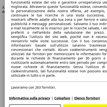
funzionalità estese del sito e garantire un'esperienza ut
Capacità del serbatoio
58 l
migliorata. Attraverso queste funzionalità estese, consent
AutoScout24 non si assume alcuna responsabilità per la correttezza
la personalizzazione della nostra offerta, ad esempio,
dei dati.
continuare le tue ricerche in una visita successiva,
mostrarti offerte adatte alla tua zona o per fornire e valu
Torna su
pubblicità e messaggi personalizzati. Salviamo il tuo indir
e-mail localmente se lo inserisci per le ricerche salvate, i vei
preferiti o nell'ambito della valutazione dei prezzi.
Benvenuti su AutoScout24, il mercato auto europeo.
semplifica l'utilizzo del sito web, poiché non è necess
reinserirlo nelle visite successive. Con il tuo consenso
informazioni basate sull'utilizzo saranno trasmess
Società
concessionari che contatti. Alcuni cookie/strumenti ven
utilizzati dai fornitori per memorizzare le informazioni for
durante le richieste di finanziamento per 30 giorni e
A proposito di AutoScout24
riutilizzarle automaticamente entro tale periodo per compi
nuove richieste di finanziamento. Senza l'utilizzo di 
Stampa
cookie/strumenti, tali funzionalità estese non possono es
utilizzate in tutto o in parte.
Media
Condizioni generali
Lavoriamo con 263 fornitori.
Informazioni
|
|
Informativa sulla privacy
Colophon
Elenco fornitori
Privacy