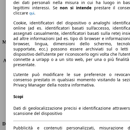
dei dati personali nella misura in cui ha luogo in ba
legittimi interessi. Se
non si intende
prestare il conse
cliccare
.
qui
Elettrica/Diesel
Cookie, identificatori del dispositivo o analoghi identifica
online (ad es. identificatori basati sull’accesso, identifica
Carburante
assegnati casualmente, identificatori basati sulla rete) ins
ad altre informazioni (ad es. tipo di browser e informazioni
Motore e Prestazioni
browser, lingua, dimensioni dello schermo, tecnol
supportate, ecc.) possono essere archiviati sul o letti
dispositivo dell’utente per riconoscerlo ogni volta che l’utent
KW (PS)
147 kW (200 PS)
connette a un’app o a un sito web, per una o più finalità
Accelerazione (0-100 km/h)
8.4s
presentate.
Velocità massima (km/h)
212 km/h
Numero di marce
8
L’utente può modificare le sue preferenze o revocar
consenso prestato in qualsiasi momento visitando la sez
Coppia
450 nm
Privacy Manager della nostra informativa.
Cilindrata
3283 ccm
Carburante
Elettrica/Diesel
Scopi
Cilindri
6
Trasmissione
Automatico
Dati di geolocalizzazione precisi e identificazione attravers
Tipo di trazione
trazione posteriore
scansione del dispositivo
Dimensioni
Pubblicità e contenuti personalizzati, misurazione d