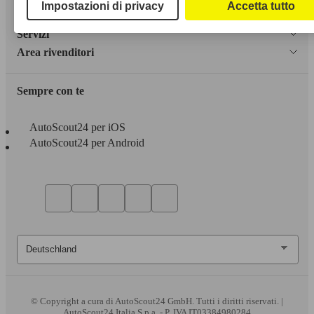
Dichiarazione di Accessibilità
Impostazioni di privacy
Accetta tutto
Servizi
Area rivenditori
Sempre con te
AutoScout24 per iOS
AutoScout24 per Android
© Copyright
a cura di AutoScout24 GmbH. Tutti i diritti riservati. |
AutoScout24 Italia S.p.a. - P. IVA IT03384980284