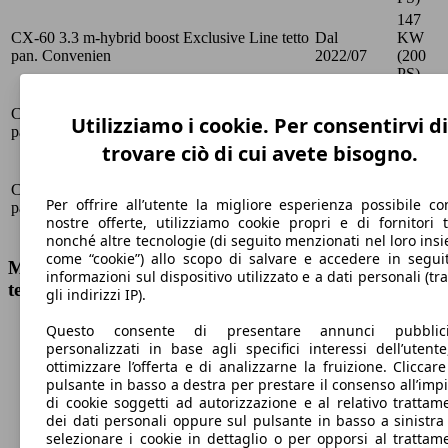
147
CX-60 3.3 m-hybrid boost Exclusive Line tetto
Dal
KW
pan. Convenien
2022/07
(200
PS)
183
CX-60 3.3 m-hybrid boost Exclusive Line tetto
Dal
KW
Utilizziamo i cookie. Per consentirvi di
pan. Convenien
2022/07
(249
trovare ciò di cui avete bisogno.
PS)
183
CX-60 3.3 m-hybrid boost Exclusive Line tetto
Dal
KW
Per offrire all’utente la migliore esperienza possibile co
pan. Convenien
2022/07
(249
nostre offerte, utilizziamo cookie propri e di fornitori t
PS)
nonché altre tecnologie (di seguito menzionati nel loro ins
come “cookie”) allo scopo di salvare e accedere in segui
Mazda CX-60 3.3 m-hybrid boost Exclusive Line
informazioni sul dispositivo utilizzato e a dati personali (tra
tetto pan. Convenien Dati tecnici
gli indirizzi IP).
Questo consente di presentare annunci pubblicit
personalizzati in base agli specifici interessi dell’utente
ottimizzare l’offerta e di analizzarne la fruizione. Cliccare
pulsante in basso a destra per prestare il consenso all’imp
212 km/h
di cookie soggetti ad autorizzazione e al relativo trattam
dei dati personali oppure sul pulsante in basso a sinistra
Velocità massima
selezionare i cookie in dettaglio o per opporsi al trattam