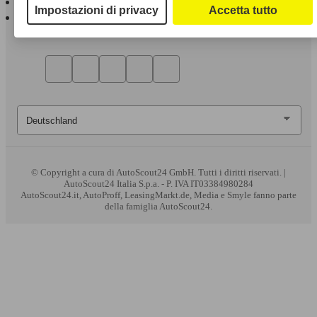
Impostazioni di privacy
Accetta tutto
AutoScout24 per Android
© Copyright
a cura di AutoScout24 GmbH. Tutti i diritti riservati. |
AutoScout24 Italia S.p.a. - P. IVA IT03384980284
AutoScout24.it, AutoProff, LeasingMarkt.de, Media e Smyle fanno parte
della famiglia AutoScout24.