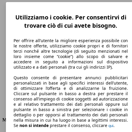
Utilizziamo i cookie. Per consentirvi di
trovare ciò di cui avete bisogno.
Per offrire all’utente la migliore esperienza possibile con
le nostre offerte, utilizziamo cookie propri e di fornitori
terzi nonché altre tecnologie (di seguito menzionati nel
loro insieme come “cookie”) allo scopo di salvare e
accedere in seguito a informazioni sul dispositivo
219 km/h
utilizzato e a dati personali (tra cui gli indirizzi IP).
Velocità massima
Questo consente di presentare annunci pubblicitari
personalizzati in base agli specifici interessi dell’utente,
di ottimizzare l’offerta e di analizzarne la fruizione.
Cliccare sul pulsante in basso a destra per prestare il
Elettrica/Diesel
consenso all’impiego di cookie soggetti ad autorizzazione
e al relativo trattamento dei dati personali oppure sul
Carburante
pulsante in basso a sinistra per selezionare i cookie in
dettaglio o per opporsi al trattamento dei dati personali
Motore e Prestazioni
nella misura in cui ha luogo in base a legittimi interessi.
Se
non si intende
prestare il consenso, cliccare
.
qui