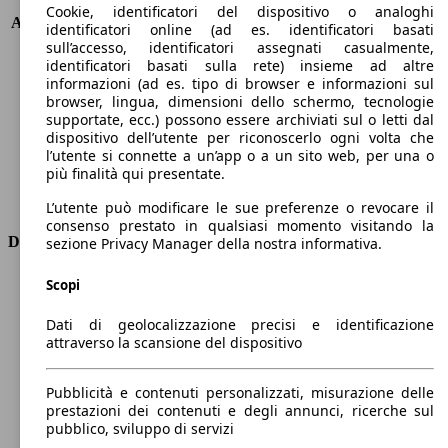
KW (PS)
183 kW (249 PS)
Cookie, identificatori del dispositivo o analoghi
Accelerazione (0-100 km/h)
7.4s
identificatori online (ad es. identificatori basati
Velocità massima (km/h)
219 km/h
sull’accesso, identificatori assegnati casualmente,
identificatori basati sulla rete) insieme ad altre
Numero di marce
8
informazioni (ad es. tipo di browser e informazioni sul
Coppia
550 nm
browser, lingua, dimensioni dello schermo, tecnologie
Cilindrata
3283 ccm
supportate, ecc.) possono essere archiviati sul o letti dal
Carburante
Elettrica/Diesel
dispositivo dell’utente per riconoscerlo ogni volta che
Cilindri
6
l’utente si connette a un’app o a un sito web, per una o
più finalità qui presentate.
Trasmissione
Automatico
Tipo di trazione
Integrale
L’utente può modificare le sue preferenze o revocare il
consenso prestato in qualsiasi momento visitando la
Dimensioni
sezione Privacy Manager della nostra informativa.
Lunghezza
4740 mm
Scopi
Altezza
1680 mm
Dati di geolocalizzazione precisi e identificazione
Larghezza
1890 mm
attraverso la scansione del dispositivo
Passo
2870 mm
Peso massimo
-
Pubblicità e contenuti personalizzati, misurazione delle
Carico massimo
-
prestazioni dei contenuti e degli annunci, ricerche sul
Porte
5
pubblico, sviluppo di servizi
Sedili
5