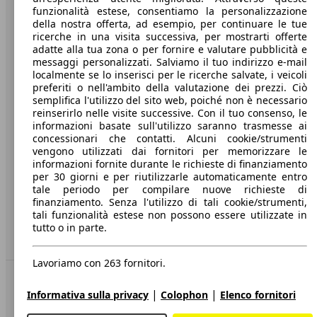
funzionalità estese, consentiamo la personalizzazione
Società
della nostra offerta, ad esempio, per continuare le tue
ricerche in una visita successiva, per mostrarti offerte
A proposito di AutoScout24
adatte alla tua zona o per fornire e valutare pubblicità e
messaggi personalizzati. Salviamo il tuo indirizzo e-mail
Stampa
localmente se lo inserisci per le ricerche salvate, i veicoli
preferiti o nell'ambito della valutazione dei prezzi. Ciò
Media
semplifica l'utilizzo del sito web, poiché non è necessario
reinserirlo nelle visite successive. Con il tuo consenso, le
Condizioni generali
informazioni basate sull'utilizzo saranno trasmesse ai
concessionari che contatti. Alcuni cookie/strumenti
Informazioni
vengono utilizzati dai fornitori per memorizzare le
informazioni fornite durante le richieste di finanziamento
Privacy
per 30 giorni e per riutilizzarle automaticamente entro
Dichiarazione di Accessibilità
tale periodo per compilare nuove richieste di
finanziamento. Senza l'utilizzo di tali cookie/strumenti,
tali funzionalità estese non possono essere utilizzate in
Servizi
tutto o in parte.
Area rivenditori
Lavoriamo con 263 fornitori.
Sempre con te
|
|
Informativa sulla privacy
Colophon
Elenco fornitori
AutoScout24 per iOS