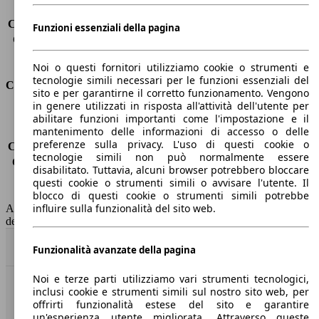
Carico sul tetto
-
Capacità di traino (senza freni)
-
Funzioni essenziali della pagina
Capacità di traino (con freni)
2500 kg
Volume del bagagliaio
570 - 1726 l
Noi o questi fornitori utilizziamo cookie o strumenti e
tecnologie simili necessari per le funzioni essenziali del
Consumi
sito e per garantirne il corretto funzionamento. Vengono
in genere utilizzati in risposta all'attività dell'utente per
Emissioni di CO2*
-
abilitare funzioni importanti come l'impostazione e il
mantenimento delle informazioni di accesso o delle
Consumo (urbano)
-
preferenze sulla privacy. L'uso di questi cookie o
Consumo (extra-urbano)
-
tecnologie simili non può normalmente essere
Consumo (combinato)*
-
disabilitato. Tuttavia, alcuni browser potrebbero bloccare
Classe di emissione
Euro 6
questi cookie o strumenti simili o avvisare l'utente. Il
Capacità del serbatoio
58 l
blocco di questi cookie o strumenti simili potrebbe
influire sulla funzionalità del sito web.
AutoScout24 non si assume alcuna responsabilità per la correttezza
dei dati.
Torna su
Funzionalità avanzate della pagina
Noi e terze parti utilizziamo vari strumenti tecnologici,
inclusi cookie e strumenti simili sul nostro sito web, per
Benvenuti su AutoScout24, il mercato auto europeo.
offrirti funzionalità estese del sito e garantire
un'esperienza utente migliorata. Attraverso queste