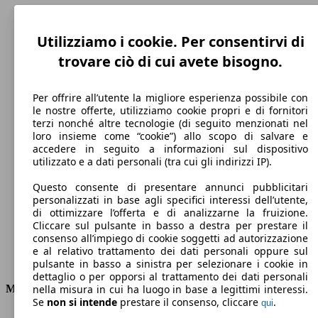
Utilizziamo i cookie. Per consentirvi di
trovare ciò di cui avete bisogno.
Per offrire all’utente la migliore esperienza possibile con
le nostre offerte, utilizziamo cookie propri e di fornitori
terzi nonché altre tecnologie (di seguito menzionati nel
loro insieme come “cookie”) allo scopo di salvare e
accedere in seguito a informazioni sul dispositivo
212 km/h
utilizzato e a dati personali (tra cui gli indirizzi IP).
Velocità massima
Questo consente di presentare annunci pubblicitari
personalizzati in base agli specifici interessi dell’utente,
di ottimizzare l’offerta e di analizzarne la fruizione.
Cliccare sul pulsante in basso a destra per prestare il
Elettrica/Diesel
consenso all’impiego di cookie soggetti ad autorizzazione
e al relativo trattamento dei dati personali oppure sul
Carburante
pulsante in basso a sinistra per selezionare i cookie in
dettaglio o per opporsi al trattamento dei dati personali
Motore e Prestazioni
nella misura in cui ha luogo in base a legittimi interessi.
Se
non si intende
prestare il consenso, cliccare
.
qui