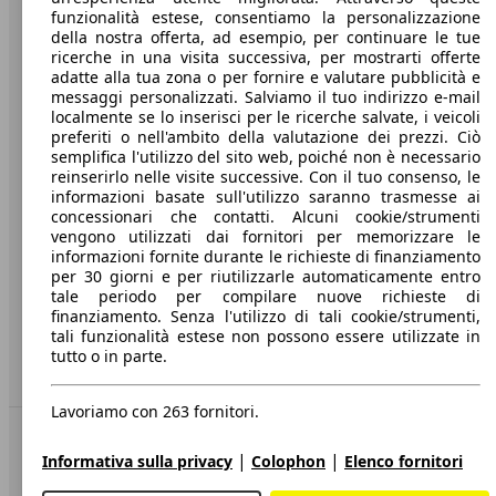
funzionalità estese, consentiamo la personalizzazione
Società
della nostra offerta, ad esempio, per continuare le tue
ricerche in una visita successiva, per mostrarti offerte
A proposito di AutoScout24
adatte alla tua zona o per fornire e valutare pubblicità e
messaggi personalizzati. Salviamo il tuo indirizzo e-mail
Stampa
localmente se lo inserisci per le ricerche salvate, i veicoli
preferiti o nell'ambito della valutazione dei prezzi. Ciò
Media
semplifica l'utilizzo del sito web, poiché non è necessario
reinserirlo nelle visite successive. Con il tuo consenso, le
Condizioni generali
informazioni basate sull'utilizzo saranno trasmesse ai
concessionari che contatti. Alcuni cookie/strumenti
Informazioni
vengono utilizzati dai fornitori per memorizzare le
informazioni fornite durante le richieste di finanziamento
Privacy
per 30 giorni e per riutilizzarle automaticamente entro
Dichiarazione di Accessibilità
tale periodo per compilare nuove richieste di
finanziamento. Senza l'utilizzo di tali cookie/strumenti,
tali funzionalità estese non possono essere utilizzate in
Servizi
tutto o in parte.
Area rivenditori
Lavoriamo con 263 fornitori.
Sempre con te
|
|
Informativa sulla privacy
Colophon
Elenco fornitori
AutoScout24 per iOS