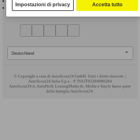
Impostazioni di privacy
Accetta tutto
AutoScout24 per Android
© Copyright
a cura di AutoScout24 GmbH. Tutti i diritti riservati. |
AutoScout24 Italia S.p.a. - P. IVA IT03384980284
AutoScout24.it, AutoProff, LeasingMarkt.de, Media e Smyle fanno parte
della famiglia AutoScout24.