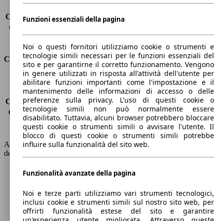
Carico sul tetto
-
Capacità di traino (senza freni)
-
Funzioni essenziali della pagina
Capacità di traino (con freni)
2500 kg
Volume del bagagliaio
570 - 1726 l
Noi o questi fornitori utilizziamo cookie o strumenti e
tecnologie simili necessari per le funzioni essenziali del
Consumi
sito e per garantirne il corretto funzionamento. Vengono
in genere utilizzati in risposta all'attività dell'utente per
Emissioni di CO2*
-
abilitare funzioni importanti come l'impostazione e il
mantenimento delle informazioni di accesso o delle
Consumo (urbano)
-
preferenze sulla privacy. L'uso di questi cookie o
Consumo (extra-urbano)
-
tecnologie simili non può normalmente essere
Consumo (combinato)*
-
disabilitato. Tuttavia, alcuni browser potrebbero bloccare
Classe di emissione
Euro 6
questi cookie o strumenti simili o avvisare l'utente. Il
Capacità del serbatoio
58 l
blocco di questi cookie o strumenti simili potrebbe
influire sulla funzionalità del sito web.
AutoScout24 non si assume alcuna responsabilità per la correttezza
dei dati.
Torna su
Funzionalità avanzate della pagina
Noi e terze parti utilizziamo vari strumenti tecnologici,
inclusi cookie e strumenti simili sul nostro sito web, per
Benvenuti su AutoScout24, il mercato auto europeo.
offrirti funzionalità estese del sito e garantire
un'esperienza utente migliorata. Attraverso queste