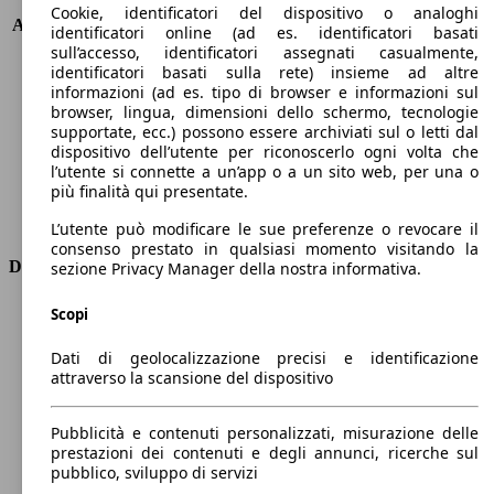
KW (PS)
147 kW (200 PS)
Cookie, identificatori del dispositivo o analoghi
Accelerazione (0-100 km/h)
8.4s
identificatori online (ad es. identificatori basati
Velocità massima (km/h)
212 km/h
sull’accesso, identificatori assegnati casualmente,
identificatori basati sulla rete) insieme ad altre
Numero di marce
8
informazioni (ad es. tipo di browser e informazioni sul
Coppia
450 nm
browser, lingua, dimensioni dello schermo, tecnologie
Cilindrata
3283 ccm
supportate, ecc.) possono essere archiviati sul o letti dal
Carburante
Elettrica/Diesel
dispositivo dell’utente per riconoscerlo ogni volta che
Cilindri
6
l’utente si connette a un’app o a un sito web, per una o
più finalità qui presentate.
Trasmissione
Automatico
Tipo di trazione
trazione posteriore
L’utente può modificare le sue preferenze o revocare il
consenso prestato in qualsiasi momento visitando la
Dimensioni
sezione Privacy Manager della nostra informativa.
Lunghezza
4740 mm
Scopi
Altezza
1680 mm
Dati di geolocalizzazione precisi e identificazione
Larghezza
1890 mm
attraverso la scansione del dispositivo
Passo
2870 mm
Peso massimo
-
Pubblicità e contenuti personalizzati, misurazione delle
Carico massimo
-
prestazioni dei contenuti e degli annunci, ricerche sul
Porte
5
pubblico, sviluppo di servizi
Sedili
5