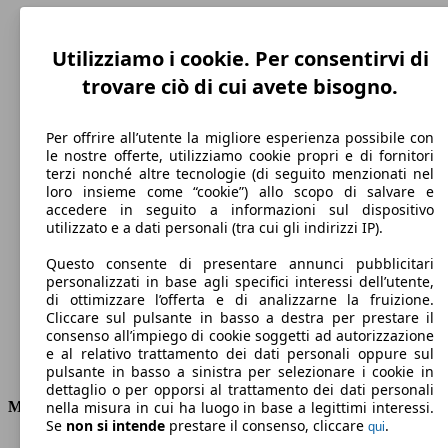
Utilizziamo i cookie. Per consentirvi di
trovare ciò di cui avete bisogno.
Per offrire all’utente la migliore esperienza possibile con
le nostre offerte, utilizziamo cookie propri e di fornitori
terzi nonché altre tecnologie (di seguito menzionati nel
loro insieme come “cookie”) allo scopo di salvare e
accedere in seguito a informazioni sul dispositivo
212 km/h
utilizzato e a dati personali (tra cui gli indirizzi IP).
Velocità massima
Questo consente di presentare annunci pubblicitari
personalizzati in base agli specifici interessi dell’utente,
di ottimizzare l’offerta e di analizzarne la fruizione.
Cliccare sul pulsante in basso a destra per prestare il
Elettrica/Diesel
consenso all’impiego di cookie soggetti ad autorizzazione
e al relativo trattamento dei dati personali oppure sul
Carburante
pulsante in basso a sinistra per selezionare i cookie in
dettaglio o per opporsi al trattamento dei dati personali
Motore e Prestazioni
nella misura in cui ha luogo in base a legittimi interessi.
Se
non si intende
prestare il consenso, cliccare
.
qui