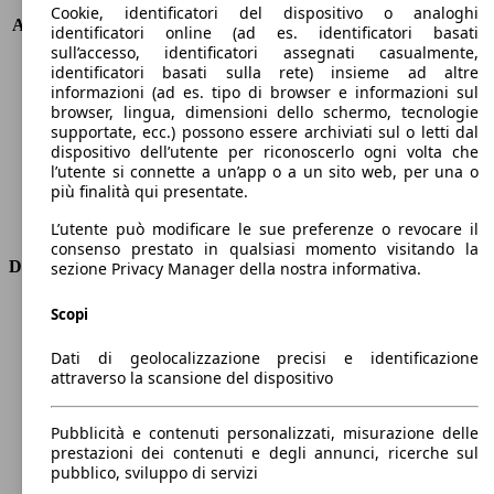
KW (PS)
147 kW (200 PS)
Cookie, identificatori del dispositivo o analoghi
Accelerazione (0-100 km/h)
8.4s
identificatori online (ad es. identificatori basati
Velocità massima (km/h)
212 km/h
sull’accesso, identificatori assegnati casualmente,
identificatori basati sulla rete) insieme ad altre
Numero di marce
8
informazioni (ad es. tipo di browser e informazioni sul
Coppia
450 nm
browser, lingua, dimensioni dello schermo, tecnologie
Cilindrata
3283 ccm
supportate, ecc.) possono essere archiviati sul o letti dal
Carburante
Elettrica/Diesel
dispositivo dell’utente per riconoscerlo ogni volta che
Cilindri
6
l’utente si connette a un’app o a un sito web, per una o
più finalità qui presentate.
Trasmissione
Automatico
Tipo di trazione
trazione posteriore
L’utente può modificare le sue preferenze o revocare il
consenso prestato in qualsiasi momento visitando la
Dimensioni
sezione Privacy Manager della nostra informativa.
Lunghezza
4740 mm
Scopi
Altezza
1680 mm
Dati di geolocalizzazione precisi e identificazione
Larghezza
1890 mm
attraverso la scansione del dispositivo
Passo
2870 mm
Peso massimo
-
Pubblicità e contenuti personalizzati, misurazione delle
Carico massimo
-
prestazioni dei contenuti e degli annunci, ricerche sul
Porte
5
pubblico, sviluppo di servizi
Sedili
5