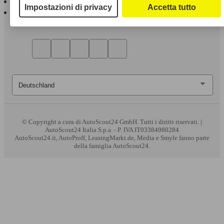
Impostazioni di privacy
Accetta tutto
AutoScout24 per Android
© Copyright
a cura di AutoScout24 GmbH. Tutti i diritti riservati. |
AutoScout24 Italia S.p.a. - P. IVA IT03384980284
AutoScout24.it, AutoProff, LeasingMarkt.de, Media e Smyle fanno parte
della famiglia AutoScout24.