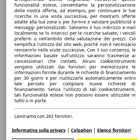
funzionalità estese, consentiamo la personalizzazione
Società
della nostra offerta, ad esempio, per continuare le tue
ricerche in una visita successiva, per mostrarti offerte
A proposito di AutoScout24
adatte alla tua zona o per fornire e valutare pubblicità e
messaggi personalizzati. Salviamo il tuo indirizzo e-mail
Stampa
localmente se lo inserisci per le ricerche salvate, i veicoli
preferiti o nell'ambito della valutazione dei prezzi. Ciò
Media
semplifica l'utilizzo del sito web, poiché non è necessario
reinserirlo nelle visite successive. Con il tuo consenso, le
Condizioni generali
informazioni basate sull'utilizzo saranno trasmesse ai
concessionari che contatti. Alcuni cookie/strumenti
Informazioni
vengono utilizzati dai fornitori per memorizzare le
informazioni fornite durante le richieste di finanziamento
Privacy
per 30 giorni e per riutilizzarle automaticamente entro
Dichiarazione di Accessibilità
tale periodo per compilare nuove richieste di
finanziamento. Senza l'utilizzo di tali cookie/strumenti,
tali funzionalità estese non possono essere utilizzate in
Servizi
tutto o in parte.
Area rivenditori
Lavoriamo con 263 fornitori.
Sempre con te
|
|
Informativa sulla privacy
Colophon
Elenco fornitori
AutoScout24 per iOS