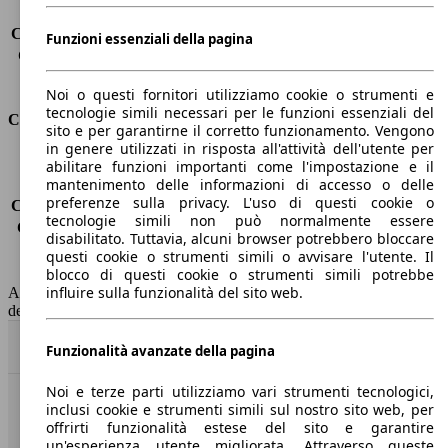
Carico sul tetto
-
Capacità di traino (senza freni)
-
Funzioni essenziali della pagina
Capacità di traino (con freni)
2500 kg
Volume del bagagliaio
570 - 1726 l
Noi o questi fornitori utilizziamo cookie o strumenti e
tecnologie simili necessari per le funzioni essenziali del
Consumi
sito e per garantirne il corretto funzionamento. Vengono
in genere utilizzati in risposta all'attività dell'utente per
Emissioni di CO2*
-
abilitare funzioni importanti come l'impostazione e il
mantenimento delle informazioni di accesso o delle
Consumo (urbano)
-
preferenze sulla privacy. L'uso di questi cookie o
Consumo (extra-urbano)
-
tecnologie simili non può normalmente essere
Consumo (combinato)*
-
disabilitato. Tuttavia, alcuni browser potrebbero bloccare
Classe di emissione
Euro 6
questi cookie o strumenti simili o avvisare l'utente. Il
Capacità del serbatoio
58 l
blocco di questi cookie o strumenti simili potrebbe
influire sulla funzionalità del sito web.
AutoScout24 non si assume alcuna responsabilità per la correttezza
dei dati.
Torna su
Funzionalità avanzate della pagina
Noi e terze parti utilizziamo vari strumenti tecnologici,
inclusi cookie e strumenti simili sul nostro sito web, per
Benvenuti su AutoScout24, il mercato auto europeo.
offrirti funzionalità estese del sito e garantire
un'esperienza utente migliorata. Attraverso queste