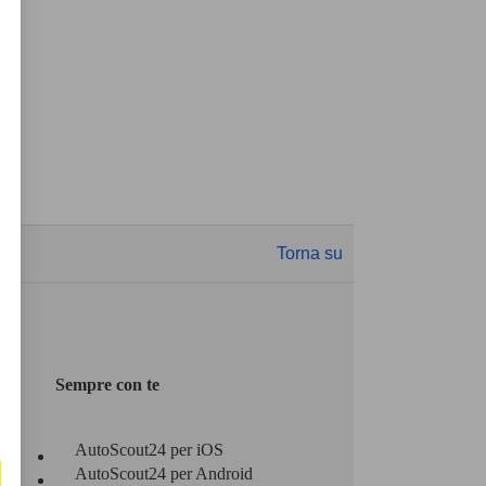
Torna su
Sempre con te
AutoScout24 per iOS
AutoScout24 per Android