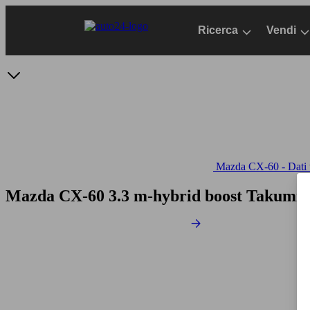
Passa
al
Ricerca
Vendi
contenuto
principale
Mazda CX-60 - Dati t
Mazda CX-60 3.3 m-hybrid boost Takumi 