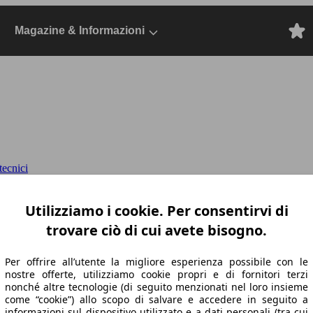
Magazine & Informazioni
ecnici
DriverAssistance awd 249cv a
Dal 2022, SUV
Utilizziamo i cookie. Per consentirvi di
trovare ciò di cui avete bisogno.
Per offrire all’utente la migliore esperienza possibile con le
nostre offerte, utilizziamo cookie propri e di fornitori terzi
nonché altre tecnologie (di seguito menzionati nel loro insieme
come “cookie”) allo scopo di salvare e accedere in seguito a
informazioni sul dispositivo utilizzato e a dati personali (tra cui