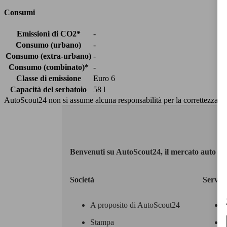
Consumi
Emissioni di CO2*
-
Consumo (urbano)
-
Consumo (extra-urbano)
-
Consumo (combinato)*
-
Classe di emissione
Euro 6
Capacità del serbatoio
58 l
AutoScout24 non si assume alcuna responsabilità per la correttezza dei
Benvenuti su AutoScout24, il mercato auto eu
Società
Servizi
A proposito di AutoScout24
Stampa
M