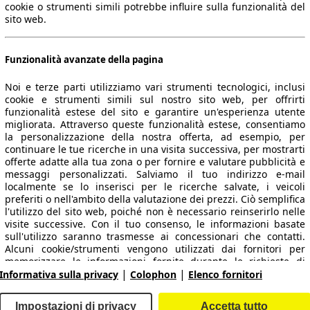
cookie o strumenti simili potrebbe influire sulla funzionalità del
sito web.
Funzionalità avanzate della pagina
Noi e terze parti utilizziamo vari strumenti tecnologici, inclusi
cookie e strumenti simili sul nostro sito web, per offrirti
funzionalità estese del sito e garantire un'esperienza utente
migliorata. Attraverso queste funzionalità estese, consentiamo
la personalizzazione della nostra offerta, ad esempio, per
 dati.
continuare le tue ricerche in una visita successiva, per mostrarti
offerte adatte alla tua zona o per fornire e valutare pubblicità e
messaggi personalizzati. Salviamo il tuo indirizzo e-mail
localmente se lo inserisci per le ricerche salvate, i veicoli
preferiti o nell'ambito della valutazione dei prezzi. Ciò semplifica
ropeo.
l'utilizzo del sito web, poiché non è necessario reinserirlo nelle
visite successive. Con il tuo consenso, le informazioni basate
sull'utilizzo saranno trasmesse ai concessionari che contatti.
Area rivenditori
Alcuni cookie/strumenti vengono utilizzati dai fornitori per
memorizzare le informazioni fornite durante le richieste di
|
|
finanziamento per 30 giorni e per riutilizzarle automaticamente
Informativa sulla privacy
Colophon
Elenco fornitori
Contatti
Servizi per i dealer
entro tale periodo per compilare nuove richieste di
finanziamento. Senza l'utilizzo di tali cookie/strumenti, tali
arche e modelli
Login
Impostazioni di privacy
Accetta tutto