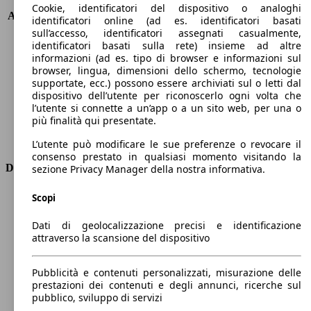
KW (PS)
147 kW (200 PS)
Cookie, identificatori del dispositivo o analoghi
Accelerazione (0-100 km/h)
8.4s
identificatori online (ad es. identificatori basati
Velocità massima (km/h)
212 km/h
sull’accesso, identificatori assegnati casualmente,
identificatori basati sulla rete) insieme ad altre
Numero di marce
8
informazioni (ad es. tipo di browser e informazioni sul
Coppia
450 nm
browser, lingua, dimensioni dello schermo, tecnologie
Cilindrata
3283 ccm
supportate, ecc.) possono essere archiviati sul o letti dal
Carburante
Elettrica/Diesel
dispositivo dell’utente per riconoscerlo ogni volta che
Cilindri
6
l’utente si connette a un’app o a un sito web, per una o
più finalità qui presentate.
Trasmissione
Automatico
Tipo di trazione
trazione posteriore
L’utente può modificare le sue preferenze o revocare il
consenso prestato in qualsiasi momento visitando la
Dimensioni
sezione Privacy Manager della nostra informativa.
Lunghezza
4740 mm
Scopi
Altezza
1680 mm
Dati di geolocalizzazione precisi e identificazione
Larghezza
1890 mm
attraverso la scansione del dispositivo
Passo
2870 mm
Peso massimo
-
Pubblicità e contenuti personalizzati, misurazione delle
Carico massimo
-
prestazioni dei contenuti e degli annunci, ricerche sul
Porte
5
pubblico, sviluppo di servizi
Sedili
5