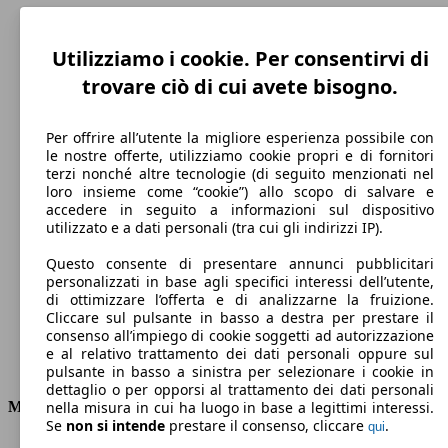
Utilizziamo i cookie. Per consentirvi di
trovare ciò di cui avete bisogno.
Per offrire all’utente la migliore esperienza possibile con
le nostre offerte, utilizziamo cookie propri e di fornitori
terzi nonché altre tecnologie (di seguito menzionati nel
loro insieme come “cookie”) allo scopo di salvare e
accedere in seguito a informazioni sul dispositivo
212 km/h
utilizzato e a dati personali (tra cui gli indirizzi IP).
Velocità massima
Questo consente di presentare annunci pubblicitari
personalizzati in base agli specifici interessi dell’utente,
di ottimizzare l’offerta e di analizzarne la fruizione.
Cliccare sul pulsante in basso a destra per prestare il
Elettrica/Diesel
consenso all’impiego di cookie soggetti ad autorizzazione
e al relativo trattamento dei dati personali oppure sul
Carburante
pulsante in basso a sinistra per selezionare i cookie in
dettaglio o per opporsi al trattamento dei dati personali
Motore e Prestazioni
nella misura in cui ha luogo in base a legittimi interessi.
Se
non si intende
prestare il consenso, cliccare
.
qui