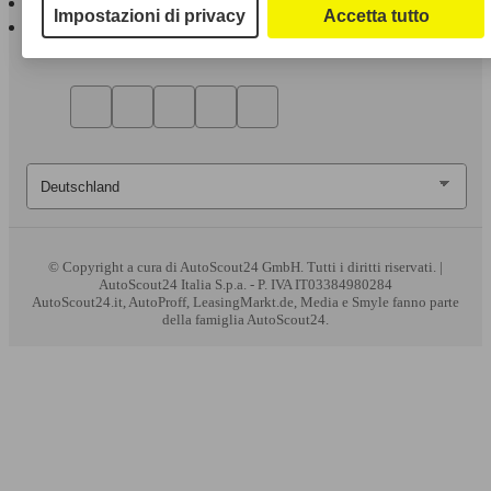
Impostazioni di privacy
Accetta tutto
AutoScout24 per Android
© Copyright
a cura di AutoScout24 GmbH. Tutti i diritti riservati. |
AutoScout24 Italia S.p.a. - P. IVA IT03384980284
AutoScout24.it, AutoProff, LeasingMarkt.de, Media e Smyle fanno parte
della famiglia AutoScout24.