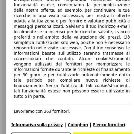
funzionalità estese, consentiamo la personalizzazione
Società
della nostra offerta, ad esempio, per continuare le tue
ricerche in una visita successiva, per mostrarti offerte
A proposito di AutoScout24
adatte alla tua zona o per fornire e valutare pubblicità e
messaggi personalizzati. Salviamo il tuo indirizzo e-mail
Stampa
localmente se lo inserisci per le ricerche salvate, i veicoli
preferiti o nell'ambito della valutazione dei prezzi. Ciò
Media
semplifica l'utilizzo del sito web, poiché non è necessario
reinserirlo nelle visite successive. Con il tuo consenso, le
Condizioni generali
informazioni basate sull'utilizzo saranno trasmesse ai
concessionari che contatti. Alcuni cookie/strumenti
Informazioni
vengono utilizzati dai fornitori per memorizzare le
informazioni fornite durante le richieste di finanziamento
Privacy
per 30 giorni e per riutilizzarle automaticamente entro
Dichiarazione di Accessibilità
tale periodo per compilare nuove richieste di
finanziamento. Senza l'utilizzo di tali cookie/strumenti,
tali funzionalità estese non possono essere utilizzate in
Servizi
tutto o in parte.
Area rivenditori
Lavoriamo con 263 fornitori.
Sempre con te
|
|
Informativa sulla privacy
Colophon
Elenco fornitori
AutoScout24 per iOS