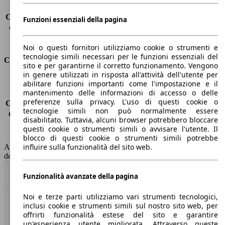
Carico sul tetto
-
Capacità di traino (senza freni)
-
Funzioni essenziali della pagina
Capacità di traino (con freni)
2500 kg
Volume del bagagliaio
570 - 1726 l
Noi o questi fornitori utilizziamo cookie o strumenti e
tecnologie simili necessari per le funzioni essenziali del
Consumi
sito e per garantirne il corretto funzionamento. Vengono
in genere utilizzati in risposta all'attività dell'utente per
Emissioni di CO2*
-
abilitare funzioni importanti come l'impostazione e il
mantenimento delle informazioni di accesso o delle
Consumo (urbano)
-
preferenze sulla privacy. L'uso di questi cookie o
Consumo (extra-urbano)
-
tecnologie simili non può normalmente essere
Consumo (combinato)*
-
disabilitato. Tuttavia, alcuni browser potrebbero bloccare
Classe di emissione
Euro 6
questi cookie o strumenti simili o avvisare l'utente. Il
Capacità del serbatoio
58 l
blocco di questi cookie o strumenti simili potrebbe
influire sulla funzionalità del sito web.
AutoScout24 non si assume alcuna responsabilità per la correttezza
dei dati.
Torna su
Funzionalità avanzate della pagina
Noi e terze parti utilizziamo vari strumenti tecnologici,
inclusi cookie e strumenti simili sul nostro sito web, per
Benvenuti su AutoScout24, il mercato auto europeo.
offrirti funzionalità estese del sito e garantire
un'esperienza utente migliorata. Attraverso queste