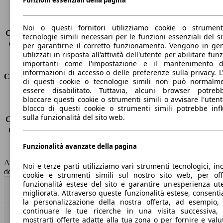
Porte
5
Sedili
5
Carico sul tetto
-
Noi o questi fornitori utilizziamo cookie o strumen
Capacità di traino (senza freni)
-
tecnologie simili necessari per le funzioni essenziali del si
Capacità di traino (con freni)
2500 kg
per garantirne il corretto funzionamento. Vengono in ge
utilizzati in risposta all'attività dell'utente per abilitare fun
Volume del bagagliaio
570 - 1726 l
importanti come l'impostazione e il mantenimento d
informazioni di accesso o delle preferenze sulla privacy. L
Consumi
di questi cookie o tecnologie simili non può normalm
essere disabilitato. Tuttavia, alcuni browser potreb
Emissioni di CO2*
-
bloccare questi cookie o strumenti simili o avvisare l'utente
blocco di questi cookie o strumenti simili potrebbe infl
Consumo (urbano)
-
sulla funzionalità del sito web.
Consumo (extra-urbano)
-
Consumo (combinato)*
-
Classe di emissione
Euro 6
Funzionalità avanzate della pagina
Capacità del serbatoio
58 l
AutoScout24 non si assume alcuna responsabilità per la correttezza
Noi e terze parti utilizziamo vari strumenti tecnologici, inc
dei dati.
cookie e strumenti simili sul nostro sito web, per offr
funzionalità estese del sito e garantire un'esperienza ut
Torna su
migliorata. Attraverso queste funzionalità estese, consent
la personalizzazione della nostra offerta, ad esempio,
continuare le tue ricerche in una visita successiva,
mostrarti offerte adatte alla tua zona o per fornire e valu
Benvenuti su AutoScout24, il mercato auto europeo.