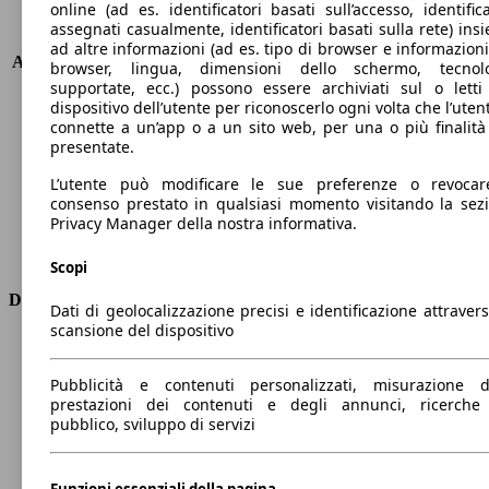
online (ad es. identificatori basati sull’accesso, identifica
assegnati casualmente, identificatori basati sulla rete) ins
KW (PS)
147 kW (200 PS)
ad altre informazioni (ad es. tipo di browser e informazioni
Accelerazione (0-100 km/h)
8.4s
browser, lingua, dimensioni dello schermo, tecnol
Velocità massima (km/h)
212 km/h
supportate, ecc.) possono essere archiviati sul o letti
dispositivo dell’utente per riconoscerlo ogni volta che l’utent
Numero di marce
8
connette a un’app o a un sito web, per una o più finalità
Coppia
450 nm
presentate.
Cilindrata
3283 ccm
Carburante
Elettrica/Diesel
L’utente può modificare le sue preferenze o revocar
consenso prestato in qualsiasi momento visitando la sez
Cilindri
6
Privacy Manager della nostra informativa.
Trasmissione
Automatico
Tipo di trazione
trazione posteriore
Scopi
Dimensioni
Dati di geolocalizzazione precisi e identificazione attravers
scansione del dispositivo
Lunghezza
4740 mm
Altezza
1680 mm
Pubblicità e contenuti personalizzati, misurazione d
Larghezza
1890 mm
prestazioni dei contenuti e degli annunci, ricerche
Passo
2870 mm
pubblico, sviluppo di servizi
Peso massimo
-
Carico massimo
-
Funzioni essenziali della pagina