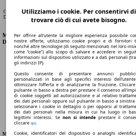
183
Utilizziamo i cookie. Per consentirvi di
CX-60 3.3 m-hybrid boost Takumi tetto pan.
Dal
KW
DriverAssistance
2022/07
(249
trovare ciò di cui avete bisogno.
PS)
Mazda CX-60 3.3 m-hybrid boost Takumi tetto pan.
Per offrire all’utente la migliore esperienza possibile co
nostre offerte, utilizziamo cookie propri e di fornitori t
DriverAssistance Dati tecnici
nonché altre tecnologie (di seguito menzionati nel loro ins
come “cookie”) allo scopo di salvare e accedere in segui
informazioni sul dispositivo utilizzato e a dati personali (tra
gli indirizzi IP).
Questo consente di presentare annunci pubblicit
212 km/h
personalizzati in base agli specifici interessi dell’utente
ottimizzare l’offerta e di analizzarne la fruizione. Cliccare
Velocità massima
pulsante in basso a destra per prestare il consenso all’imp
di cookie soggetti ad autorizzazione e al relativo trattam
dei dati personali oppure sul pulsante in basso a sinistra
selezionare i cookie in dettaglio o per opporsi al trattam
Elettrica/Diesel
dei dati personali nella misura in cui ha luogo in ba
legittimi interessi. Se
non si intende
prestare il conse
Carburante
cliccare
.
qui
Cookie, identificatori del dispositivo o analoghi identifica
Motore e Prestazioni