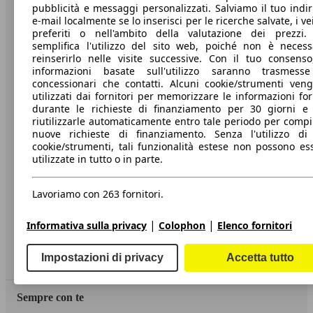
pubblicità e messaggi personalizzati. Salviamo il tuo indir
e-mail localmente se lo inserisci per le ricerche salvate, i vei
preferiti o nell'ambito della valutazione dei prezzi.
Società
semplifica l'utilizzo del sito web, poiché non è necess
reinserirlo nelle visite successive. Con il tuo consenso
A proposito di AutoScout24
informazioni basate sull'utilizzo saranno trasmess
concessionari che contatti. Alcuni cookie/strumenti ven
Stampa
utilizzati dai fornitori per memorizzare le informazioni for
durante le richieste di finanziamento per 30 giorni e
Media
riutilizzarle automaticamente entro tale periodo per compi
nuove richieste di finanziamento. Senza l'utilizzo di 
Condizioni generali
cookie/strumenti, tali funzionalità estese non possono es
utilizzate in tutto o in parte.
Informazioni
Privacy
Lavoriamo con 263 fornitori.
Dichiarazione di Accessibilità
|
|
Informativa sulla privacy
Colophon
Elenco fornitori
Servizi
Impostazioni di privacy
Accetta tutto
Area rivenditori
Sempre con te