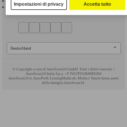
Impostazioni di privacy
Accetta tutto
AutoScout24 per Android
© Copyright
a cura di AutoScout24 GmbH. Tutti i diritti riservati. |
AutoScout24 Italia S.p.a. - P. IVA IT03384980284
AutoScout24.it, AutoProff, LeasingMarkt.de, Media e Smyle fanno parte
della famiglia AutoScout24.