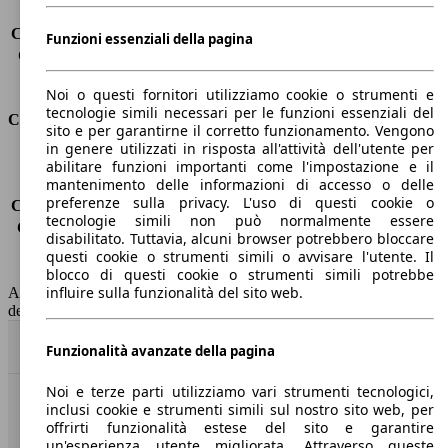
Carico sul tetto
-
Capacità di traino (senza freni)
-
Funzioni essenziali della pagina
Capacità di traino (con freni)
2700 kg
Volume del bagagliaio
630 - 2055 l
Noi o questi fornitori utilizziamo cookie o strumenti e
tecnologie simili necessari per le funzioni essenziali del
Consumi
sito e per garantirne il corretto funzionamento. Vengono
in genere utilizzati in risposta all'attività dell'utente per
Emissioni di CO2*
-
abilitare funzioni importanti come l'impostazione e il
mantenimento delle informazioni di accesso o delle
Consumo (urbano)
-
preferenze sulla privacy. L'uso di questi cookie o
Consumo (extra-urbano)
-
tecnologie simili non può normalmente essere
Consumo (combinato)*
-
disabilitato. Tuttavia, alcuni browser potrebbero bloccare
Classe di emissione
Euro 6
questi cookie o strumenti simili o avvisare l'utente. Il
Capacità del serbatoio
85 l
blocco di questi cookie o strumenti simili potrebbe
influire sulla funzionalità del sito web.
AutoScout24 non si assume alcuna responsabilità per la correttezza
dei dati.
Torna su
Funzionalità avanzate della pagina
Noi e terze parti utilizziamo vari strumenti tecnologici,
inclusi cookie e strumenti simili sul nostro sito web, per
Benvenuti su AutoScout24, il mercato auto europeo.
offrirti funzionalità estese del sito e garantire
un'esperienza utente migliorata. Attraverso queste