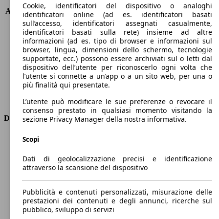
KW (PS)
198 kW (269 PS)
Cookie, identificatori del dispositivo o analoghi
Accelerazione (0-100 km/h)
6.9s
identificatori online (ad es. identificatori basati
Velocità massima (km/h)
230 km/h
sull’accesso, identificatori assegnati casualmente,
identificatori basati sulla rete) insieme ad altre
Numero di marce
9
informazioni (ad es. tipo di browser e informazioni sul
Coppia
550 nm
browser, lingua, dimensioni dello schermo, tecnologie
Cilindrata
1993 ccm
supportate, ecc.) possono essere archiviati sul o letti dal
Carburante
Elettrica/Diesel
dispositivo dell’utente per riconoscerlo ogni volta che
Cilindri
4
l’utente si connette a un’app o a un sito web, per una o
più finalità qui presentate.
Trasmissione
Automatico
Tipo di trazione
Integrale
L’utente può modificare le sue preferenze o revocare il
consenso prestato in qualsiasi momento visitando la
Dimensioni
sezione Privacy Manager della nostra informativa.
Lunghezza
4920 mm
Scopi
Altezza
1800 mm
Dati di geolocalizzazione precisi e identificazione
Larghezza
2000 mm
attraverso la scansione del dispositivo
Passo
3000 mm
Peso massimo
2970 kg
Pubblicità e contenuti personalizzati, misurazione delle
Carico massimo
-
prestazioni dei contenuti e degli annunci, ricerche sul
Porte
5
pubblico, sviluppo di servizi
Sedili
5