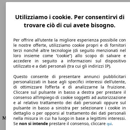
Utilizziamo i cookie. Per consentirvi di
trovare ciò di cui avete bisogno.
Per offrire all’utente la migliore esperienza possibile con
le nostre offerte, utilizziamo cookie propri e di fornitori
terzi nonché altre tecnologie (di seguito menzionati nel
loro insieme come “cookie”) allo scopo di salvare e
accedere in seguito a informazioni sul dispositivo
230 km/h
utilizzato e a dati personali (tra cui gli indirizzi IP).
Velocità massima
Questo consente di presentare annunci pubblicitari
personalizzati in base agli specifici interessi dell’utente,
di ottimizzare l’offerta e di analizzarne la fruizione.
Cliccare sul pulsante in basso a destra per prestare il
Elettrica/Diesel
consenso all’impiego di cookie soggetti ad autorizzazione
e al relativo trattamento dei dati personali oppure sul
Carburante
pulsante in basso a sinistra per selezionare i cookie in
dettaglio o per opporsi al trattamento dei dati personali
Motore e Prestazioni
nella misura in cui ha luogo in base a legittimi interessi.
Se
non si intende
prestare il consenso, cliccare
.
qui