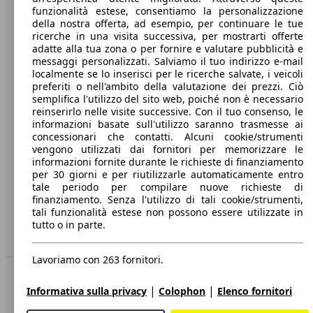
funzionalità estese, consentiamo la personalizzazione
Società
della nostra offerta, ad esempio, per continuare le tue
ricerche in una visita successiva, per mostrarti offerte
A proposito di AutoScout24
adatte alla tua zona o per fornire e valutare pubblicità e
messaggi personalizzati. Salviamo il tuo indirizzo e-mail
Stampa
localmente se lo inserisci per le ricerche salvate, i veicoli
preferiti o nell'ambito della valutazione dei prezzi. Ciò
Media
semplifica l'utilizzo del sito web, poiché non è necessario
reinserirlo nelle visite successive. Con il tuo consenso, le
Condizioni generali
informazioni basate sull'utilizzo saranno trasmesse ai
concessionari che contatti. Alcuni cookie/strumenti
Informazioni
vengono utilizzati dai fornitori per memorizzare le
informazioni fornite durante le richieste di finanziamento
Privacy
per 30 giorni e per riutilizzarle automaticamente entro
Dichiarazione di Accessibilità
tale periodo per compilare nuove richieste di
finanziamento. Senza l'utilizzo di tali cookie/strumenti,
tali funzionalità estese non possono essere utilizzate in
Servizi
tutto o in parte.
Area rivenditori
Lavoriamo con 263 fornitori.
Sempre con te
|
|
Informativa sulla privacy
Colophon
Elenco fornitori
AutoScout24 per iOS