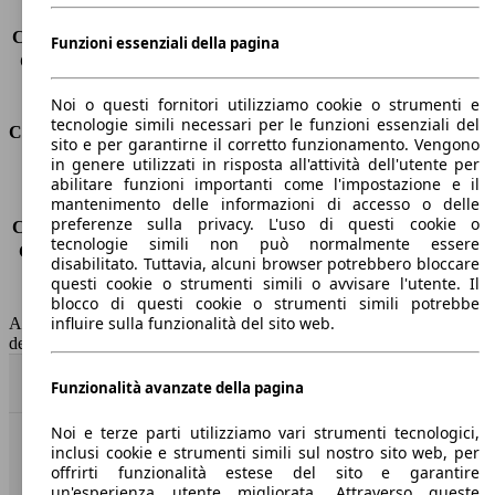
Carico sul tetto
-
Capacità di traino (senza freni)
-
Funzioni essenziali della pagina
Capacità di traino (con freni)
-
Volume del bagagliaio
630 - 2055 l
Noi o questi fornitori utilizziamo cookie o strumenti e
tecnologie simili necessari per le funzioni essenziali del
Consumi
sito e per garantirne il corretto funzionamento. Vengono
in genere utilizzati in risposta all'attività dell'utente per
Emissioni di CO2*
-
abilitare funzioni importanti come l'impostazione e il
mantenimento delle informazioni di accesso o delle
Consumo (urbano)
-
preferenze sulla privacy. L'uso di questi cookie o
Consumo (extra-urbano)
-
tecnologie simili non può normalmente essere
Consumo (combinato)*
-
disabilitato. Tuttavia, alcuni browser potrebbero bloccare
Classe di emissione
Euro 6
questi cookie o strumenti simili o avvisare l'utente. Il
Capacità del serbatoio
-
blocco di questi cookie o strumenti simili potrebbe
influire sulla funzionalità del sito web.
AutoScout24 non si assume alcuna responsabilità per la correttezza
dei dati.
Torna su
Funzionalità avanzate della pagina
Noi e terze parti utilizziamo vari strumenti tecnologici,
inclusi cookie e strumenti simili sul nostro sito web, per
Benvenuti su AutoScout24, il mercato auto europeo.
offrirti funzionalità estese del sito e garantire
un'esperienza utente migliorata. Attraverso queste