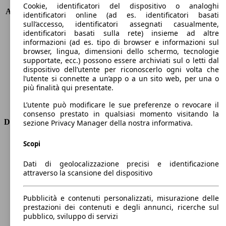
KW (PS)
200 kW (272 PS)
Cookie, identificatori del dispositivo o analoghi
Accelerazione (0-100 km/h)
6.8s
identificatori online (ad es. identificatori basati
Velocità massima (km/h)
230 km/h
sull’accesso, identificatori assegnati casualmente,
identificatori basati sulla rete) insieme ad altre
Numero di marce
9
informazioni (ad es. tipo di browser e informazioni sul
Coppia
550 nm
browser, lingua, dimensioni dello schermo, tecnologie
Cilindrata
1993 ccm
supportate, ecc.) possono essere archiviati sul o letti dal
Carburante
Elettrica/Diesel
dispositivo dell’utente per riconoscerlo ogni volta che
Cilindri
4
l’utente si connette a un’app o a un sito web, per una o
più finalità qui presentate.
Trasmissione
Automatico
Tipo di trazione
Integrale
L’utente può modificare le sue preferenze o revocare il
consenso prestato in qualsiasi momento visitando la
Dimensioni
sezione Privacy Manager della nostra informativa.
Lunghezza
4920 mm
Scopi
Altezza
1770 mm
Dati di geolocalizzazione precisi e identificazione
Larghezza
1950 mm
attraverso la scansione del dispositivo
Passo
2990 mm
Peso massimo
3000 kg
Pubblicità e contenuti personalizzati, misurazione delle
Carico massimo
-
prestazioni dei contenuti e degli annunci, ricerche sul
Porte
5
pubblico, sviluppo di servizi
Sedili
5