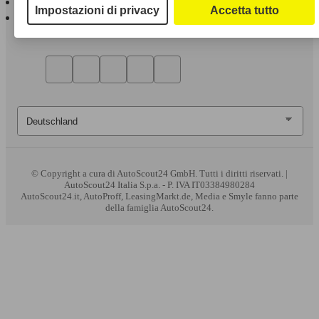
Impostazioni di privacy
Accetta tutto
AutoScout24 per Android
© Copyright
a cura di AutoScout24 GmbH. Tutti i diritti riservati. |
AutoScout24 Italia S.p.a. - P. IVA IT03384980284
AutoScout24.it, AutoProff, LeasingMarkt.de, Media e Smyle fanno parte
della famiglia AutoScout24.