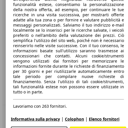
funzionalità estese, consentiamo la personalizzazione
Società
della nostra offerta, ad esempio, per continuare le tue
ricerche in una visita successiva, per mostrarti offerte
A proposito di AutoScout24
adatte alla tua zona o per fornire e valutare pubblicità e
messaggi personalizzati. Salviamo il tuo indirizzo e-mail
Stampa
localmente se lo inserisci per le ricerche salvate, i veicoli
preferiti o nell'ambito della valutazione dei prezzi. Ciò
Media
semplifica l'utilizzo del sito web, poiché non è necessario
reinserirlo nelle visite successive. Con il tuo consenso, le
Condizioni generali
informazioni basate sull'utilizzo saranno trasmesse ai
concessionari che contatti. Alcuni cookie/strumenti
Informazioni
vengono utilizzati dai fornitori per memorizzare le
informazioni fornite durante le richieste di finanziamento
Privacy
per 30 giorni e per riutilizzarle automaticamente entro
Dichiarazione di Accessibilità
tale periodo per compilare nuove richieste di
finanziamento. Senza l'utilizzo di tali cookie/strumenti,
tali funzionalità estese non possono essere utilizzate in
Servizi
tutto o in parte.
Area rivenditori
Lavoriamo con 263 fornitori.
Sempre con te
|
|
Informativa sulla privacy
Colophon
Elenco fornitori
AutoScout24 per iOS