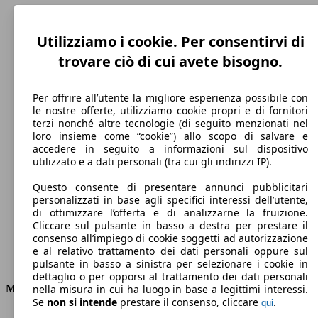
Utilizziamo i cookie. Per consentirvi di
trovare ciò di cui avete bisogno.
Per offrire all’utente la migliore esperienza possibile con
le nostre offerte, utilizziamo cookie propri e di fornitori
terzi nonché altre tecnologie (di seguito menzionati nel
loro insieme come “cookie”) allo scopo di salvare e
accedere in seguito a informazioni sul dispositivo
230 km/h
utilizzato e a dati personali (tra cui gli indirizzi IP).
Velocità massima
Questo consente di presentare annunci pubblicitari
personalizzati in base agli specifici interessi dell’utente,
di ottimizzare l’offerta e di analizzarne la fruizione.
Cliccare sul pulsante in basso a destra per prestare il
Elettrica/Diesel
consenso all’impiego di cookie soggetti ad autorizzazione
e al relativo trattamento dei dati personali oppure sul
Carburante
pulsante in basso a sinistra per selezionare i cookie in
dettaglio o per opporsi al trattamento dei dati personali
Motore e Prestazioni
nella misura in cui ha luogo in base a legittimi interessi.
Se
non si intende
prestare il consenso, cliccare
.
qui