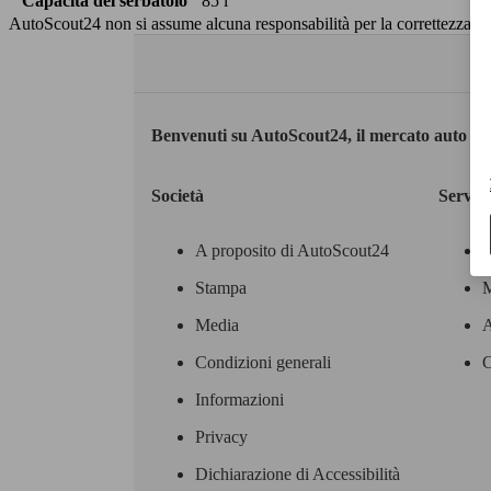
Capacità del serbatoio
85 l
AutoScout24 non si assume alcuna responsabilità per la correttezza dei
Benvenuti su AutoScout24, il mercato auto eu
Società
Servizi
A proposito di AutoScout24
Stampa
M
Media
A
Condizioni generali
C
Informazioni
Privacy
Dichiarazione di Accessibilità