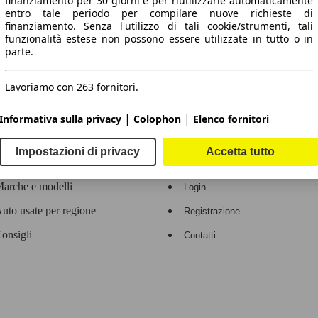
finanziamento per 30 giorni e per riutilizzarle automaticamente
entro tale periodo per compilare nuove richieste di
 dati.
finanziamento. Senza l'utilizzo di tali cookie/strumenti, tali
funzionalità estese non possono essere utilizzate in tutto o in
parte.
Lavoriamo con 263 fornitori.
ropeo.
|
|
Informativa sulla privacy
Colophon
Elenco fornitori
Area rivenditori
Impostazioni di privacy
Accetta tutto
Contatti
Servizi per i dealer
arche e modelli
Login
uto usate per regione
Registrazione
onsigli
Contatti