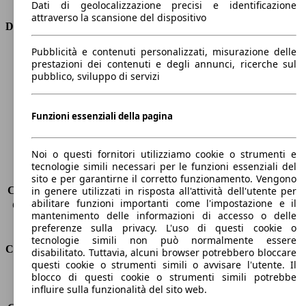
Dati di geolocalizzazione precisi e identificazione
attraverso la scansione del dispositivo
Dimensioni
Pubblicità e contenuti personalizzati, misurazione delle
Lunghezza
4820 mm
prestazioni dei contenuti e degli annunci, ricerche sul
Altezza
1800 mm
pubblico, sviluppo di servizi
Larghezza
1940 mm
Passo
2920 mm
Peso massimo
2950 kg
Funzioni essenziali della pagina
Carico massimo
775 kg
Porte
5
Noi o questi fornitori utilizziamo cookie o strumenti e
Sedili
5
tecnologie simili necessari per le funzioni essenziali del
Carico sul tetto
-
sito e per garantirne il corretto funzionamento. Vengono
Capacità di traino (senza freni)
-
in genere utilizzati in risposta all'attività dell'utente per
abilitare funzioni importanti come l'impostazione e il
Capacità di traino (con freni)
3500 kg
mantenimento delle informazioni di accesso o delle
Volume del bagagliaio
690 - 2010 l
preferenze sulla privacy. L'uso di questi cookie o
tecnologie simili non può normalmente essere
Consumi
disabilitato. Tuttavia, alcuni browser potrebbero bloccare
questi cookie o strumenti simili o avvisare l'utente. Il
blocco di questi cookie o strumenti simili potrebbe
Emissioni di CO2*
199 g/km (komb.)
influire sulla funzionalità del sito web.
Consumo (urbano)
-