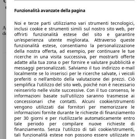
Consumo (extra-urbano)
-
Consumo (combinato)*
7.5 l/100km
Funzionalità avanzate della pagina
Classe di emissione
Euro 6
Capacità del serbatoio
93 l
Noi e terze parti utilizziamo vari strumenti tecnologici,
AutoScout24 non si assume alcuna responsabilità per la correttezza
inclusi cookie e strumenti simili sul nostro sito web, per
dei dati.
offrirti funzionalità estese del sito e garantire
un'esperienza utente migliorata. Attraverso queste
Torna su
funzionalità estese, consentiamo la personalizzazione
della nostra offerta, ad esempio, per continuare le tue
ricerche in una visita successiva, per mostrarti offerte
adatte alla tua zona o per fornire e valutare pubblicità e
Benvenuti su AutoScout24, il mercato auto europeo.
messaggi personalizzati. Salviamo il tuo indirizzo e-mail
localmente se lo inserisci per le ricerche salvate, i veicoli
preferiti o nell'ambito della valutazione dei prezzi. Ciò
Società
semplifica l'utilizzo del sito web, poiché non è necessario
reinserirlo nelle visite successive. Con il tuo consenso, le
A proposito di AutoScout24
informazioni basate sull'utilizzo saranno trasmesse ai
concessionari che contatti. Alcuni cookie/strumenti
Stampa
vengono utilizzati dai fornitori per memorizzare le
informazioni fornite durante le richieste di finanziamento
Media
per 30 giorni e per riutilizzarle automaticamente entro
tale periodo per compilare nuove richieste di
Condizioni generali
finanziamento. Senza l'utilizzo di tali cookie/strumenti,
tali funzionalità estese non possono essere utilizzate in
Informazioni