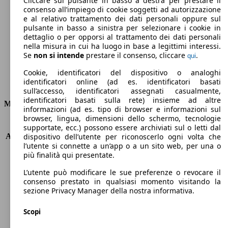
Cliccare sul pulsante in basso a destra per prestare il
consenso all’impiego di cookie soggetti ad autorizzazione
Emissioni di CO2 (combinato)*
e al relativo trattamento dei dati personali oppure sul
pulsante in basso a sinistra per selezionare i cookie in
dettaglio o per opporsi al trattamento dei dati personali
nella misura in cui ha luogo in base a legittimi interessi.
Se
non si intende
prestare il consenso, cliccare
.
qui
Ø 7.5 l/100km
Cookie, identificatori del dispositivo o analoghi
identificatori online (ad es. identificatori basati
Consumi
sull’accesso, identificatori assegnati casualmente,
identificatori basati sulla rete) insieme ad altre
Motore e Prestazioni
informazioni (ad es. tipo di browser e informazioni sul
browser, lingua, dimensioni dello schermo, tecnologie
KW (PS)
190 kW (258 PS)
supportate, ecc.) possono essere archiviati sul o letti dal
Accelerazione (0-100 km/h)
7.1s
dispositivo dell’utente per riconoscerlo ogni volta che
l’utente si connette a un’app o a un sito web, per una o
Velocità massima (km/h)
225 km/h
più finalità qui presentate.
Numero di marce
9
Coppia
620 nm
L’utente può modificare le sue preferenze o revocare il
Cilindrata
2987 ccm
consenso prestato in qualsiasi momento visitando la
sezione Privacy Manager della nostra informativa.
Carburante
Diesel
Cilindri
6
Scopi
Trasmissione
Automatico
Tipo di trazione
Integrale