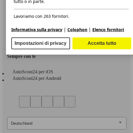
tutto o in parte.
Privacy
Lavoriamo con 263 fornitori.
Dichiarazione di Accessibilità
|
|
Informativa sulla privacy
Colophon
Elenco fornitori
Servizi
Area rivenditori
Impostazioni di privacy
Accetta tutto
Sempre con te
AutoScout24 per iOS
AutoScout24 per Android