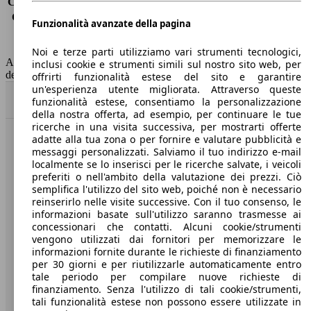
Consumo (extra-urbano)
-
Consumo (combinato)*
7.5 l/100km
Funzionalità avanzate della pagina
Classe di emissione
Euro 6
Capacità del serbatoio
93 l
Noi e terze parti utilizziamo vari strumenti tecnologici,
AutoScout24 non si assume alcuna responsabilità per la correttezza
inclusi cookie e strumenti simili sul nostro sito web, per
dei dati.
offrirti funzionalità estese del sito e garantire
un'esperienza utente migliorata. Attraverso queste
Torna su
funzionalità estese, consentiamo la personalizzazione
della nostra offerta, ad esempio, per continuare le tue
ricerche in una visita successiva, per mostrarti offerte
adatte alla tua zona o per fornire e valutare pubblicità e
Benvenuti su AutoScout24, il mercato auto europeo.
messaggi personalizzati. Salviamo il tuo indirizzo e-mail
localmente se lo inserisci per le ricerche salvate, i veicoli
preferiti o nell'ambito della valutazione dei prezzi. Ciò
Società
semplifica l'utilizzo del sito web, poiché non è necessario
reinserirlo nelle visite successive. Con il tuo consenso, le
A proposito di AutoScout24
informazioni basate sull'utilizzo saranno trasmesse ai
concessionari che contatti. Alcuni cookie/strumenti
Stampa
vengono utilizzati dai fornitori per memorizzare le
informazioni fornite durante le richieste di finanziamento
Media
per 30 giorni e per riutilizzarle automaticamente entro
tale periodo per compilare nuove richieste di
Condizioni generali
finanziamento. Senza l'utilizzo di tali cookie/strumenti,
tali funzionalità estese non possono essere utilizzate in
Informazioni