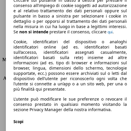
Cliccare sul pulsante in basso a destra per prestare il
consenso all’impiego di cookie soggetti ad autorizzazione
Emissioni di CO2 (combinato)*
e al relativo trattamento dei dati personali oppure sul
pulsante in basso a sinistra per selezionare i cookie in
dettaglio o per opporsi al trattamento dei dati personali
nella misura in cui ha luogo in base a legittimi interessi.
Se
non si intende
prestare il consenso, cliccare
.
qui
Ø 7.5 l/100km
Cookie, identificatori del dispositivo o analoghi
identificatori online (ad es. identificatori basati
Consumi
sull’accesso, identificatori assegnati casualmente,
identificatori basati sulla rete) insieme ad altre
Motore e Prestazioni
informazioni (ad es. tipo di browser e informazioni sul
browser, lingua, dimensioni dello schermo, tecnologie
KW (PS)
190 kW (258 PS)
supportate, ecc.) possono essere archiviati sul o letti dal
Accelerazione (0-100 km/h)
7.1s
dispositivo dell’utente per riconoscerlo ogni volta che
l’utente si connette a un’app o a un sito web, per una o
Velocità massima (km/h)
225 km/h
più finalità qui presentate.
Numero di marce
9
Coppia
620 nm
L’utente può modificare le sue preferenze o revocare il
Cilindrata
2987 ccm
consenso prestato in qualsiasi momento visitando la
sezione Privacy Manager della nostra informativa.
Carburante
Diesel
Cilindri
6
Scopi
Trasmissione
Automatico
Tipo di trazione
Integrale