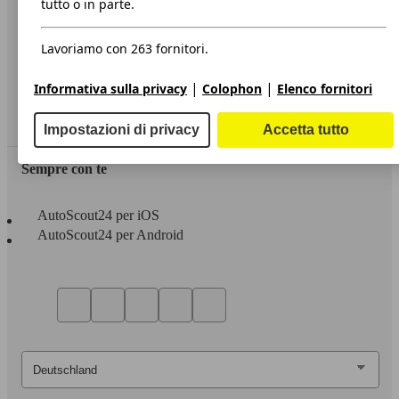
tutto o in parte.
Privacy
Lavoriamo con 263 fornitori.
Dichiarazione di Accessibilità
|
|
Informativa sulla privacy
Colophon
Elenco fornitori
Servizi
Area rivenditori
Impostazioni di privacy
Accetta tutto
Sempre con te
AutoScout24 per iOS
AutoScout24 per Android