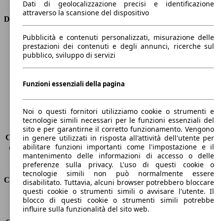
Dati di geolocalizzazione precisi e identificazione
attraverso la scansione del dispositivo
Dimensioni
Pubblicità e contenuti personalizzati, misurazione delle
Lunghezza
4820 mm
prestazioni dei contenuti e degli annunci, ricerche sul
Altezza
1800 mm
pubblico, sviluppo di servizi
Larghezza
1940 mm
Passo
2920 mm
Peso massimo
2950 kg
Funzioni essenziali della pagina
Carico massimo
775 kg
Porte
5
Noi o questi fornitori utilizziamo cookie o strumenti e
Sedili
5
tecnologie simili necessari per le funzioni essenziali del
Carico sul tetto
-
sito e per garantirne il corretto funzionamento. Vengono
Capacità di traino (senza freni)
-
in genere utilizzati in risposta all'attività dell'utente per
abilitare funzioni importanti come l'impostazione e il
Capacità di traino (con freni)
3500 kg
mantenimento delle informazioni di accesso o delle
Volume del bagagliaio
690 - 2010 l
preferenze sulla privacy. L'uso di questi cookie o
tecnologie simili non può normalmente essere
Consumi
disabilitato. Tuttavia, alcuni browser potrebbero bloccare
questi cookie o strumenti simili o avvisare l'utente. Il
blocco di questi cookie o strumenti simili potrebbe
Emissioni di CO2*
199 g/km (komb.)
influire sulla funzionalità del sito web.
Consumo (urbano)
-