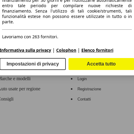
finanziamento per 30 giorni e per riutilizzarle automaticamente
entro tale periodo per compilare nuove richieste di
 dati.
finanziamento. Senza l'utilizzo di tali cookie/strumenti, tali
funzionalità estese non possono essere utilizzate in tutto o in
parte.
Lavoriamo con 263 fornitori.
ropeo.
|
|
Informativa sulla privacy
Colophon
Elenco fornitori
Area rivenditori
Impostazioni di privacy
Accetta tutto
Contatti
Servizi per i dealer
arche e modelli
Login
uto usate per regione
Registrazione
onsigli
Contatti