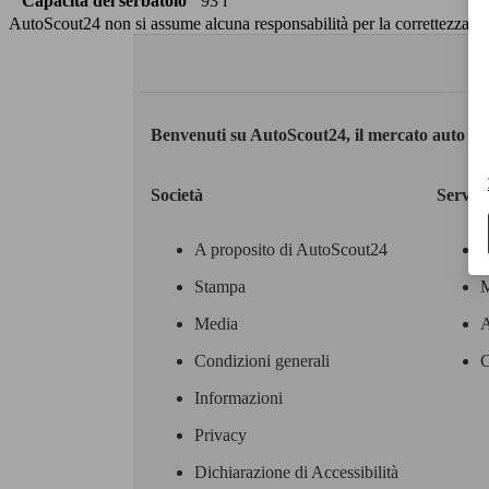
Capacità del serbatoio
93 l
AutoScout24 non si assume alcuna responsabilità per la correttezza dei
Benvenuti su AutoScout24, il mercato auto eu
Società
Servizi
A proposito di AutoScout24
Stampa
M
Media
A
Condizioni generali
C
Informazioni
Privacy
Dichiarazione di Accessibilità