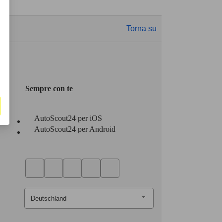
Torna su
Sempre con te
AutoScout24 per iOS
AutoScout24 per Android