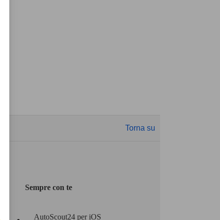
Torna su
Sempre con te
AutoScout24 per iOS