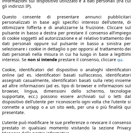
informazioni sul dispositivo utilizzato e a dati personali (tra cui
gli indirizzi IP).
Questo consente di presentare annunci pubblicitari
personalizzati in base agli specifici interessi dell’utente, di
ottimizzare l’offerta e di analizzarne la fruizione. Cliccare sul
pulsante in basso a destra per prestare il consenso all’impiego
di cookie soggetti ad autorizzazione e al relativo trattamento dei
dati personali oppure sul pulsante in basso a sinistra per
selezionare i cookie in dettaglio o per opporsi al trattamento dei
dati personali nella misura in cui ha luogo in base a legittimi
interessi. Se
non si intende
prestare il consenso, cliccare
.
qui
Cookie, identificatori del dispositivo o analoghi identificatori
online (ad es. identificatori basati sull’accesso, identificatori
assegnati casualmente, identificatori basati sulla rete) insieme
ad altre informazioni (ad es. tipo di browser e informazioni sul
browser, lingua, dimensioni dello schermo, tecnologie
supportate, ecc.) possono essere archiviati sul o letti dal
dispositivo dell’utente per riconoscerlo ogni volta che l’utente si
connette a un’app o a un sito web, per una o più finalità qui
presentate.
L’utente può modificare le sue preferenze o revocare il consenso
prestato in qualsiasi momento visitando la sezione Privacy