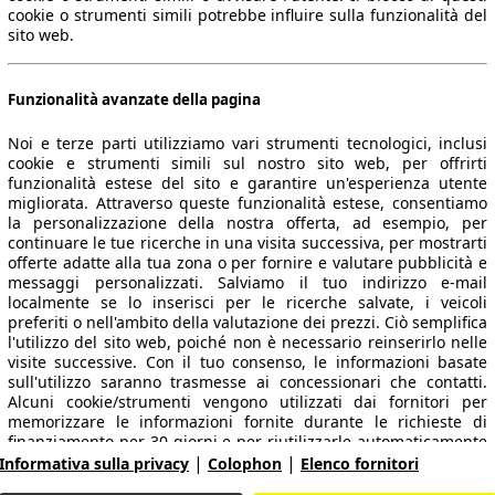
cookie o strumenti simili potrebbe influire sulla funzionalità del
sito web.
Funzionalità avanzate della pagina
Noi e terze parti utilizziamo vari strumenti tecnologici, inclusi
cookie e strumenti simili sul nostro sito web, per offrirti
funzionalità estese del sito e garantire un'esperienza utente
migliorata. Attraverso queste funzionalità estese, consentiamo
la personalizzazione della nostra offerta, ad esempio, per
continuare le tue ricerche in una visita successiva, per mostrarti
 dati.
offerte adatte alla tua zona o per fornire e valutare pubblicità e
messaggi personalizzati. Salviamo il tuo indirizzo e-mail
localmente se lo inserisci per le ricerche salvate, i veicoli
preferiti o nell'ambito della valutazione dei prezzi. Ciò semplifica
l'utilizzo del sito web, poiché non è necessario reinserirlo nelle
ropeo.
visite successive. Con il tuo consenso, le informazioni basate
sull'utilizzo saranno trasmesse ai concessionari che contatti.
Alcuni cookie/strumenti vengono utilizzati dai fornitori per
memorizzare le informazioni fornite durante le richieste di
Area rivenditori
finanziamento per 30 giorni e per riutilizzarle automaticamente
|
|
entro tale periodo per compilare nuove richieste di
Informativa sulla privacy
Colophon
Elenco fornitori
Contatti
Servizi per i dealer
finanziamento. Senza l'utilizzo di tali cookie/strumenti, tali