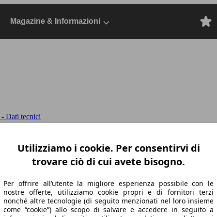
Magazine & Informazioni
 Dati tecnici
mium Plus 4matic auto
- V167 2023, Dal 20
Utilizziamo i cookie. Per consentirvi di
trovare ciò di cui avete bisogno.
Per offrire all’utente la migliore esperienza possibile con le
nostre offerte, utilizziamo cookie propri e di fornitori terzi
nonché altre tecnologie (di seguito menzionati nel loro insieme
come “cookie”) allo scopo di salvare e accedere in seguito a