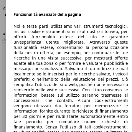
Consumo (urbano)
-
Consumo (extra-urbano)
-
Funzionalità avanzate della pagina
Consumo (combinato)*
3.3 l/100km
Classe di emissione
Euro 6
Noi e terze parti utilizziamo vari strumenti tecnologici,
Capacità del serbatoio
93 l
inclusi cookie e strumenti simili sul nostro sito web, per
AutoScout24 non si assume alcuna responsabilità per la correttezza
offrirti funzionalità estese del sito e garantire
dei dati.
un'esperienza utente migliorata. Attraverso queste
funzionalità estese, consentiamo la personalizzazione
Torna su
della nostra offerta, ad esempio, per continuare le tue
ricerche in una visita successiva, per mostrarti offerte
adatte alla tua zona o per fornire e valutare pubblicità e
messaggi personalizzati. Salviamo il tuo indirizzo e-mail
Benvenuti su AutoScout24, il mercato auto europeo.
localmente se lo inserisci per le ricerche salvate, i veicoli
preferiti o nell'ambito della valutazione dei prezzi. Ciò
semplifica l'utilizzo del sito web, poiché non è necessario
Società
reinserirlo nelle visite successive. Con il tuo consenso, le
informazioni basate sull'utilizzo saranno trasmesse ai
A proposito di AutoScout24
concessionari che contatti. Alcuni cookie/strumenti
vengono utilizzati dai fornitori per memorizzare le
Stampa
informazioni fornite durante le richieste di finanziamento
per 30 giorni e per riutilizzarle automaticamente entro
Media
tale periodo per compilare nuove richieste di
finanziamento. Senza l'utilizzo di tali cookie/strumenti,
Condizioni generali