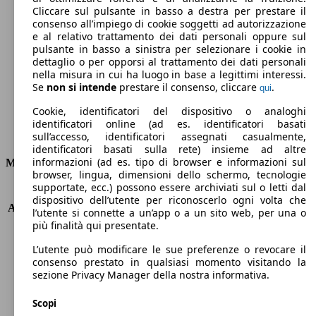
Cliccare sul pulsante in basso a destra per prestare il
78 g/km
consenso all’impiego di cookie soggetti ad autorizzazione
e al relativo trattamento dei dati personali oppure sul
Emissioni di CO2 (combinato)*
pulsante in basso a sinistra per selezionare i cookie in
dettaglio o per opporsi al trattamento dei dati personali
nella misura in cui ha luogo in base a legittimi interessi.
Se
non si intende
prestare il consenso, cliccare
.
qui
Cookie, identificatori del dispositivo o analoghi
Ø 3.3 l/100km
identificatori online (ad es. identificatori basati
Consumi
sull’accesso, identificatori assegnati casualmente,
identificatori basati sulla rete) insieme ad altre
informazioni (ad es. tipo di browser e informazioni sul
Motore e Prestazioni
browser, lingua, dimensioni dello schermo, tecnologie
supportate, ecc.) possono essere archiviati sul o letti dal
KW (PS)
245 kW (333 PS)
dispositivo dell’utente per riconoscerlo ogni volta che
Accelerazione (0-100 km/h)
5.3s
l’utente si connette a un’app o a un sito web, per una o
Velocità massima (km/h)
245 km/h
più finalità qui presentate.
Numero di marce
7
L’utente può modificare le sue preferenze o revocare il
Coppia
480 nm
consenso prestato in qualsiasi momento visitando la
Cilindrata
2996 ccm
sezione Privacy Manager della nostra informativa.
Carburante
Elettrica/Benzina
Cilindri
6
Scopi