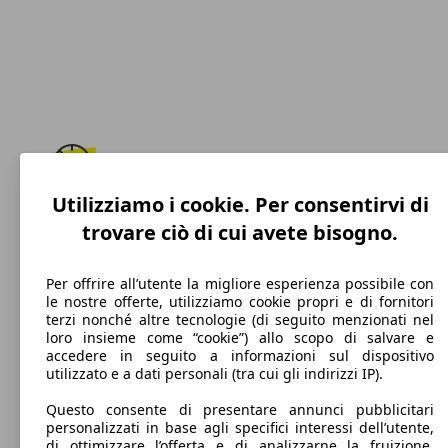
Utilizziamo i cookie. Per consentirvi di
245 km/h
trovare ciò di cui avete bisogno.
Velocità massima
Per offrire all’utente la migliore esperienza possibile con
le nostre offerte, utilizziamo cookie propri e di fornitori
terzi nonché altre tecnologie (di seguito menzionati nel
Elettrica/Benzina
loro insieme come “cookie”) allo scopo di salvare e
accedere in seguito a informazioni sul dispositivo
Carburante
utilizzato e a dati personali (tra cui gli indirizzi IP).
Questo consente di presentare annunci pubblicitari
personalizzati in base agli specifici interessi dell’utente,
di ottimizzare l’offerta e di analizzarne la fruizione.