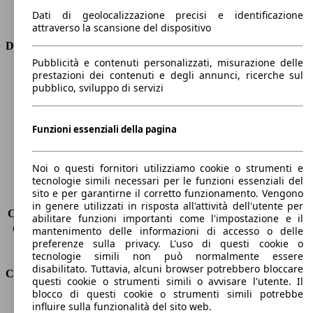
Trasmissione
Automatico
Dati di geolocalizzazione precisi e identificazione
Tipo di trazione
Integrale
attraverso la scansione del dispositivo
Dimensioni
Pubblicità e contenuti personalizzati, misurazione delle
prestazioni dei contenuti e degli annunci, ricerche sul
Lunghezza
4820 mm
pubblico, sviluppo di servizi
Altezza
1800 mm
Larghezza
1940 mm
Passo
2920 mm
Funzioni essenziali della pagina
Peso massimo
3050 kg
Carico massimo
585 kg
Noi o questi fornitori utilizziamo cookie o strumenti e
Porte
5
tecnologie simili necessari per le funzioni essenziali del
Sedili
5
sito e per garantirne il corretto funzionamento. Vengono
Carico sul tetto
-
in genere utilizzati in risposta all'attività dell'utente per
Capacità di traino (senza freni)
-
abilitare funzioni importanti come l'impostazione e il
Capacità di traino (con freni)
2000 kg
mantenimento delle informazioni di accesso o delle
preferenze sulla privacy. L'uso di questi cookie o
Volume del bagagliaio
480 - 1800 l
tecnologie simili non può normalmente essere
disabilitato. Tuttavia, alcuni browser potrebbero bloccare
Consumi
questi cookie o strumenti simili o avvisare l'utente. Il
blocco di questi cookie o strumenti simili potrebbe
Emissioni di CO2*
78 g/km (komb.)
influire sulla funzionalità del sito web.