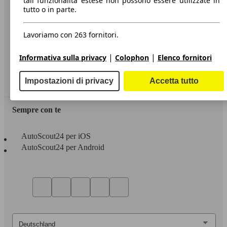
tali funzionalità estese non possono essere utilizzate in
tutto o in parte.
Informazioni
Privacy
Lavoriamo con 263 fornitori.
Dichiarazione di Accessibilità
|
|
Informativa sulla privacy
Colophon
Elenco fornitori
Servizi
Impostazioni di privacy
Accetta tutto
Area rivenditori
Sempre con te
AutoScout24 per iOS
AutoScout24 per Android