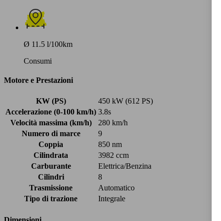
Ø 11.5 l/100km
Consumi
Motore e Prestazioni
KW (PS)
450 kW (612 PS)
Accelerazione (0-100 km/h)
3.8s
Velocità massima (km/h)
280 km/h
Numero di marce
9
Coppia
850 nm
Cilindrata
3982 ccm
Carburante
Elettrica/Benzina
Cilindri
8
Trasmissione
Automatico
Tipo di trazione
Integrale
Dimensioni