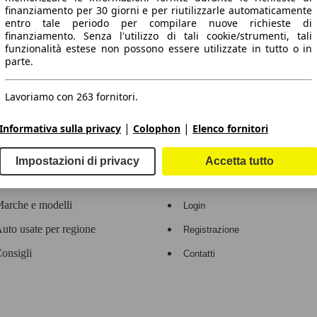
finanziamento per 30 giorni e per riutilizzarle automaticamente
entro tale periodo per compilare nuove richieste di
 dati.
finanziamento. Senza l'utilizzo di tali cookie/strumenti, tali
funzionalità estese non possono essere utilizzate in tutto o in
parte.
Lavoriamo con 263 fornitori.
ropeo.
|
|
Informativa sulla privacy
Colophon
Elenco fornitori
Area rivenditori
Impostazioni di privacy
Accetta tutto
Contatti
Servizi per i dealer
arche e modelli
Login
uto usate per regione
Registrazione
onsigli
Contatti