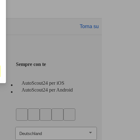
Torna su
Sempre con te
AutoScout24 per iOS
AutoScout24 per Android