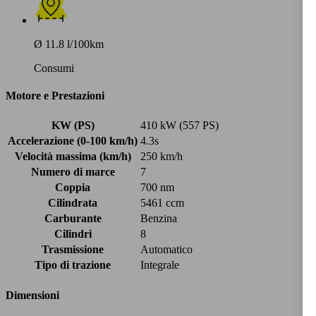
Ø 11.8 l/100km
Consumi
Motore e Prestazioni
KW (PS)
410 kW (557 PS)
Accelerazione (0-100 km/h)
4.3s
Velocità massima (km/h)
250 km/h
Numero di marce
7
Coppia
700 nm
Cilindrata
5461 ccm
Carburante
Benzina
Cilindri
8
Trasmissione
Automatico
Tipo di trazione
Integrale
Dimensioni