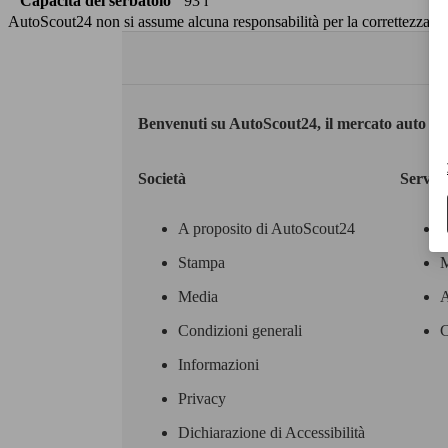
Capacità del serbatoio
93 l
AutoScout24 non si assume alcuna responsabilità per la correttezza dei
Benvenuti su AutoScout24, il mercato auto eu
Società
Servizi
A proposito di AutoScout24
Stampa
M
Media
A
Condizioni generali
C
Informazioni
Privacy
Dichiarazione di Accessibilità