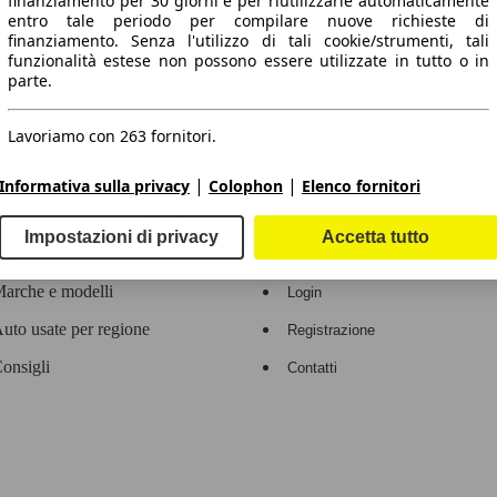
finanziamento per 30 giorni e per riutilizzarle automaticamente
entro tale periodo per compilare nuove richieste di
 dati.
finanziamento. Senza l'utilizzo di tali cookie/strumenti, tali
funzionalità estese non possono essere utilizzate in tutto o in
parte.
Lavoriamo con 263 fornitori.
ropeo.
|
|
Informativa sulla privacy
Colophon
Elenco fornitori
Area rivenditori
Impostazioni di privacy
Accetta tutto
Contatti
Servizi per i dealer
arche e modelli
Login
uto usate per regione
Registrazione
onsigli
Contatti