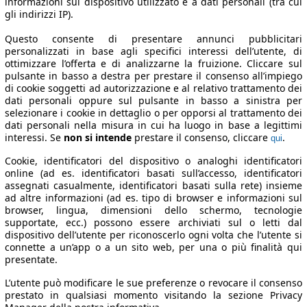
informazioni sul dispositivo utilizzato e a dati personali (tra cui
gli indirizzi IP).
Questo consente di presentare annunci pubblicitari
personalizzati in base agli specifici interessi dell’utente, di
ottimizzare l’offerta e di analizzarne la fruizione. Cliccare sul
pulsante in basso a destra per prestare il consenso all’impiego
di cookie soggetti ad autorizzazione e al relativo trattamento dei
dati personali oppure sul pulsante in basso a sinistra per
selezionare i cookie in dettaglio o per opporsi al trattamento dei
dati personali nella misura in cui ha luogo in base a legittimi
interessi. Se
non si intende
prestare il consenso, cliccare
.
qui
Cookie, identificatori del dispositivo o analoghi identificatori
online (ad es. identificatori basati sull’accesso, identificatori
assegnati casualmente, identificatori basati sulla rete) insieme
ad altre informazioni (ad es. tipo di browser e informazioni sul
browser, lingua, dimensioni dello schermo, tecnologie
supportate, ecc.) possono essere archiviati sul o letti dal
dispositivo dell’utente per riconoscerlo ogni volta che l’utente si
connette a un’app o a un sito web, per una o più finalità qui
presentate.
L’utente può modificare le sue preferenze o revocare il consenso
prestato in qualsiasi momento visitando la sezione Privacy