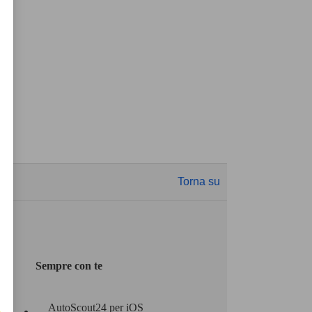
Torna su
Sempre con te
AutoScout24 per iOS