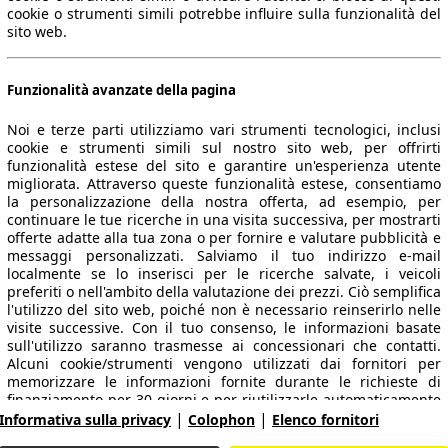
cookie o strumenti simili potrebbe influire sulla funzionalità del
sito web.
Funzionalità avanzate della pagina
Noi e terze parti utilizziamo vari strumenti tecnologici, inclusi
cookie e strumenti simili sul nostro sito web, per offrirti
funzionalità estese del sito e garantire un'esperienza utente
migliorata. Attraverso queste funzionalità estese, consentiamo
la personalizzazione della nostra offerta, ad esempio, per
continuare le tue ricerche in una visita successiva, per mostrarti
 dati.
offerte adatte alla tua zona o per fornire e valutare pubblicità e
messaggi personalizzati. Salviamo il tuo indirizzo e-mail
localmente se lo inserisci per le ricerche salvate, i veicoli
preferiti o nell'ambito della valutazione dei prezzi. Ciò semplifica
l'utilizzo del sito web, poiché non è necessario reinserirlo nelle
ropeo.
visite successive. Con il tuo consenso, le informazioni basate
sull'utilizzo saranno trasmesse ai concessionari che contatti.
Alcuni cookie/strumenti vengono utilizzati dai fornitori per
memorizzare le informazioni fornite durante le richieste di
Area rivenditori
finanziamento per 30 giorni e per riutilizzarle automaticamente
|
|
entro tale periodo per compilare nuove richieste di
Informativa sulla privacy
Colophon
Elenco fornitori
Contatti
Servizi per i dealer
finanziamento. Senza l'utilizzo di tali cookie/strumenti, tali