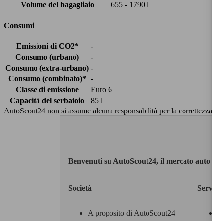
Volume del bagagliaio
655 - 1790 l
Consumi
Emissioni di CO2*
-
Consumo (urbano)
-
Consumo (extra-urbano)
-
Consumo (combinato)*
-
Classe di emissione
Euro 6
Capacità del serbatoio
85 l
AutoScout24 non si assume alcuna responsabilità per la correttezza dei
Benvenuti su AutoScout24, il mercato auto eu
Società
Servizi
A proposito di AutoScout24