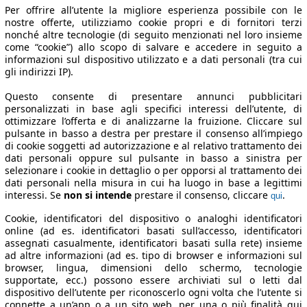
Per offrire all’utente la migliore esperienza possibile con le
nostre offerte, utilizziamo cookie propri e di fornitori terzi
nonché altre tecnologie (di seguito menzionati nel loro insieme
come “cookie”) allo scopo di salvare e accedere in seguito a
informazioni sul dispositivo utilizzato e a dati personali (tra cui
gli indirizzi IP).
-Z
Potenza Z-A
Ø Consumi A-Z
Ø Consumi Z-A
Questo consente di presentare annunci pubblicitari
personalizzati in base agli specifici interessi dell’utente, di
ottimizzare l’offerta e di analizzarne la fruizione. Cliccare sul
pulsante in basso a destra per prestare il consenso all’impiego
one
Potenza
Ø Consumi
di cookie soggetti ad autorizzazione e al relativo trattamento dei
dati personali oppure sul pulsante in basso a sinistra per
selezionare i cookie in dettaglio o per opporsi al trattamento dei
dati personali nella misura in cui ha luogo in base a legittimi
interessi. Se
non si intende
prestare il consenso, cliccare
.
qui
023/02
200 KW (272 PS)
022/06
200 KW (272 PS)
Cookie, identificatori del dispositivo o analoghi identificatori
online (ad es. identificatori basati sull’accesso, identificatori
matic auto Dati tecnici
assegnati casualmente, identificatori basati sulla rete) insieme
ad altre informazioni (ad es. tipo di browser e informazioni sul
browser, lingua, dimensioni dello schermo, tecnologie
supportate, ecc.) possono essere archiviati sul o letti dal
dispositivo dell’utente per riconoscerlo ogni volta che l’utente si
connette a un’app o a un sito web, per una o più finalità qui