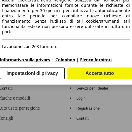
memorizzare le informazioni fornite durante le richieste di
finanziamento per 30 giorni e per riutilizzarle automaticamente
entro tale periodo per compilare nuove richieste di
finanziamento. Senza l'utilizzo di tali cookie/strumenti, tali
funzionalità estese non possono essere utilizzate in tutto o in
 dati.
parte.
Lavoriamo con 263 fornitori.
ropeo.
|
|
Informativa sulla privacy
Colophon
Elenco fornitori
Impostazioni di privacy
Accetta tutto
Area rivenditori
Contatti
Servizi per i dealer
arche e modelli
Login
uto usate per regione
Registrazione
onsigli
Contatti