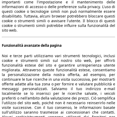
importanti come l'impostazione e il mantenimento delle
informazioni di accesso o delle preferenze sulla privacy. L'uso di
questi cookie o tecnologie simili non può normalmente essere
disabilitato. Tuttavia, alcuni browser potrebbero bloccare questi
cookie o strumenti simili o avvisare l'utente. Il blocco di questi
cookie o strumenti simili potrebbe influire sulla funzionalità del
sito web.
Funzionalità avanzate della pagina
Noi e terze parti utilizziamo vari strumenti tecnologici, inclusi
cookie e strumenti simili sul nostro sito web, per offrirti
funzionalità estese del sito e garantire un'esperienza utente
migliorata. Attraverso queste funzionalità estese, consentiamo
la personalizzazione della nostra offerta, ad esempio, per
continuare le tue ricerche in una visita successiva, per mostrarti
offerte adatte alla tua zona o per fornire e valutare pubblicità e
messaggi personalizzati. Salviamo il tuo indirizzo e-mail
localmente se lo inserisci per le ricerche salvate, i veicoli
preferiti o nell'ambito della valutazione dei prezzi. Ciò semplifica
l'utilizzo del sito web, poiché non è necessario reinserirlo nelle
visite successive. Con il tuo consenso, le informazioni basate
sull'utilizzo saranno trasmesse ai concessionari che contatti.
Alcuni cookie/strumenti vengono utilizzati dai fornitori per