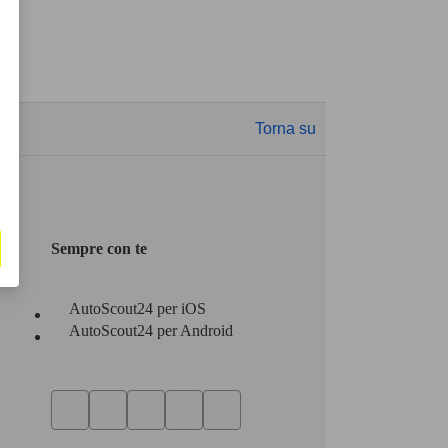
Torna su
Sempre con te
AutoScout24 per iOS
AutoScout24 per Android