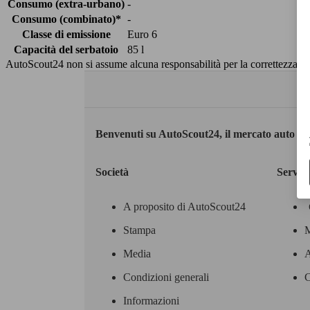
Consumo (extra-urbano)
-
Consumo (combinato)*
-
Classe di emissione
Euro 6
Capacità del serbatoio
85 l
AutoScout24 non si assume alcuna responsabilità per la correttezza dei
Benvenuti su AutoScout24, il mercato auto eu
Società
Servizi
A proposito di AutoScout24
Stampa
M
Media
A
Condizioni generali
C
Informazioni