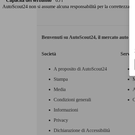
Capacità del serbatoio
65 l
AutoScout24 non si assume alcuna responsabilità per la correttezza dei
Benvenuti su AutoScout24, il mercato auto eu
Società
Servizi
A proposito di AutoScout24
Stampa
M
Media
A
Condizioni generali
C
Informazioni
Privacy
Dichiarazione di Accessibilità