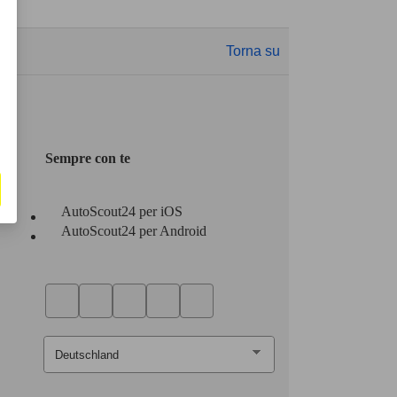
Torna su
Sempre con te
AutoScout24 per iOS
AutoScout24 per Android