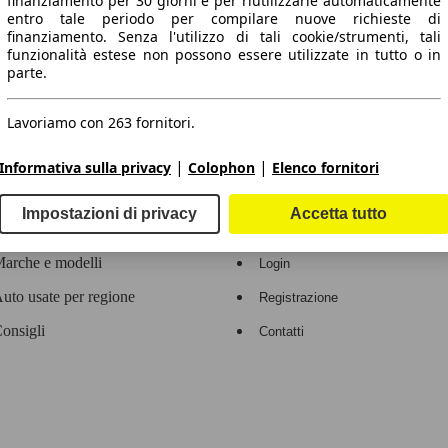
finanziamento per 30 giorni e per riutilizzarle automaticamente
entro tale periodo per compilare nuove richieste di
 dati.
finanziamento. Senza l'utilizzo di tali cookie/strumenti, tali
funzionalità estese non possono essere utilizzate in tutto o in
parte.
Lavoriamo con 263 fornitori.
ropeo.
|
|
Informativa sulla privacy
Colophon
Elenco fornitori
Area rivenditori
Impostazioni di privacy
Accetta tutto
Contatti
Servizi per i dealer
arche e modelli
Login
uto usate per regione
Registrazione
onsigli
Contatti