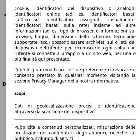
Cookie, identificatori del dispositivo o analoghi
KW (PS)
145 kW (197 PS)
identificatori online (ad es. identificatori basati
Accelerazione (0-100 km/h)
6.9s
sull’accesso, identificatori assegnati casualmente,
Velocità massima (km/h)
210 km/h
identificatori basati sulla rete) insieme ad altre
Numero di marce
9
informazioni (ad es. tipo di browser e informazioni sul
browser, lingua, dimensioni dello schermo, tecnologie
Coppia
440 nm
supportate, ecc.) possono essere archiviati sul o letti dal
Cilindrata
1993 ccm
dispositivo dell’utente per riconoscerlo ogni volta che
Carburante
Elettrica/Diesel
l’utente si connette a un’app o a un sito web, per una o
Cilindri
4
più finalità qui presentate.
Trasmissione
Automatico
L’utente può modificare le sue preferenze o revocare il
Tipo di trazione
Integrale
consenso prestato in qualsiasi momento visitando la
sezione Privacy Manager della nostra informativa.
Dimensioni
Scopi
Lunghezza
4940 mm
Altezza
1720 mm
Dati di geolocalizzazione precisi e identificazione
Larghezza
2000 mm
attraverso la scansione del dispositivo
Passo
2940 mm
Peso massimo
3230 kg
Pubblicità e contenuti personalizzati, misurazione delle
Carico massimo
-
prestazioni dei contenuti e degli annunci, ricerche sul
pubblico, sviluppo di servizi
Porte
4