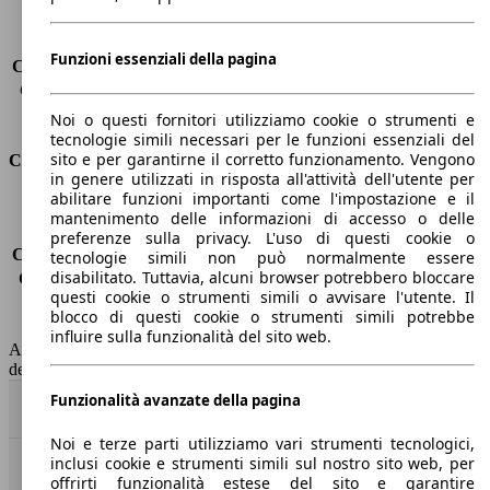
Sedili
5
Carico sul tetto
-
Funzioni essenziali della pagina
Capacità di traino (senza freni)
-
Capacità di traino (con freni)
2700 kg
Volume del bagagliaio
510 - 1645 l
Noi o questi fornitori utilizziamo cookie o strumenti e
tecnologie simili necessari per le funzioni essenziali del
sito e per garantirne il corretto funzionamento. Vengono
Consumi
in genere utilizzati in risposta all'attività dell'utente per
abilitare funzioni importanti come l'impostazione e il
Emissioni di CO2*
-
mantenimento delle informazioni di accesso o delle
Consumo (urbano)
-
preferenze sulla privacy. L'uso di questi cookie o
Consumo (extra-urbano)
-
tecnologie simili non può normalmente essere
disabilitato. Tuttavia, alcuni browser potrebbero bloccare
Consumo (combinato)*
-
questi cookie o strumenti simili o avvisare l'utente. Il
Classe di emissione
Euro 6
blocco di questi cookie o strumenti simili potrebbe
Capacità del serbatoio
65 l
influire sulla funzionalità del sito web.
AutoScout24 non si assume alcuna responsabilità per la correttezza
dei dati.
Funzionalità avanzate della pagina
Torna su
Noi e terze parti utilizziamo vari strumenti tecnologici,
inclusi cookie e strumenti simili sul nostro sito web, per
Benvenuti su AutoScout24, il mercato auto europeo.
offrirti funzionalità estese del sito e garantire