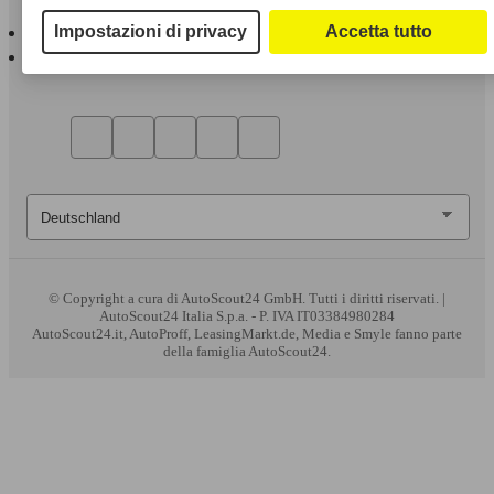
AutoScout24 per iOS
Impostazioni di privacy
Accetta tutto
AutoScout24 per Android
© Copyright
a cura di AutoScout24 GmbH. Tutti i diritti riservati. |
AutoScout24 Italia S.p.a. - P. IVA IT03384980284
AutoScout24.it, AutoProff, LeasingMarkt.de, Media e Smyle fanno parte
della famiglia AutoScout24.