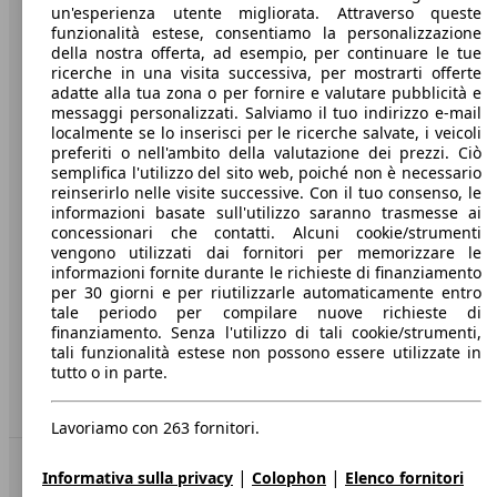
un'esperienza utente migliorata. Attraverso queste
funzionalità estese, consentiamo la personalizzazione
Società
della nostra offerta, ad esempio, per continuare le tue
ricerche in una visita successiva, per mostrarti offerte
adatte alla tua zona o per fornire e valutare pubblicità e
A proposito di AutoScout24
messaggi personalizzati. Salviamo il tuo indirizzo e-mail
localmente se lo inserisci per le ricerche salvate, i veicoli
Stampa
preferiti o nell'ambito della valutazione dei prezzi. Ciò
semplifica l'utilizzo del sito web, poiché non è necessario
Media
reinserirlo nelle visite successive. Con il tuo consenso, le
Condizioni generali
informazioni basate sull'utilizzo saranno trasmesse ai
concessionari che contatti. Alcuni cookie/strumenti
Informazioni
vengono utilizzati dai fornitori per memorizzare le
informazioni fornite durante le richieste di finanziamento
Privacy
per 30 giorni e per riutilizzarle automaticamente entro
tale periodo per compilare nuove richieste di
Dichiarazione di Accessibilità
finanziamento. Senza l'utilizzo di tali cookie/strumenti,
tali funzionalità estese non possono essere utilizzate in
tutto o in parte.
Servizi
Area rivenditori
Lavoriamo con 263 fornitori.
Sempre con te
|
|
Informativa sulla privacy
Colophon
Elenco fornitori