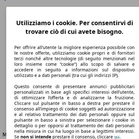
Utilizziamo i cookie. Per consentirvi di
trovare ciò di cui avete bisogno.
Per offrire all’utente la migliore esperienza possibile con
le nostre offerte, utilizziamo cookie propri e di fornitori
terzi nonché altre tecnologie (di seguito menzionati nel
loro insieme come “cookie”) allo scopo di salvare e
accedere in seguito a informazioni sul dispositivo
210 km/h
utilizzato e a dati personali (tra cui gli indirizzi IP).
Velocità massima
Questo consente di presentare annunci pubblicitari
personalizzati in base agli specifici interessi dell’utente,
di ottimizzare l’offerta e di analizzarne la fruizione.
Cliccare sul pulsante in basso a destra per prestare il
consenso all’impiego di cookie soggetti ad autorizzazione
Elettrica/Diesel
e al relativo trattamento dei dati personali oppure sul
pulsante in basso a sinistra per selezionare i cookie in
Carburante
dettaglio o per opporsi al trattamento dei dati personali
nella misura in cui ha luogo in base a legittimi interessi.
Motore e Prestazioni
Se
non si intende
prestare il consenso, cliccare
.
qui