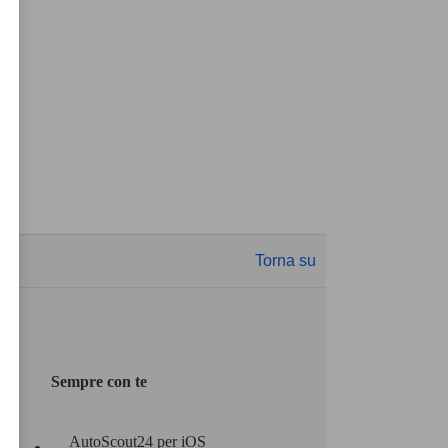
Torna su
Sempre con te
AutoScout24 per iOS