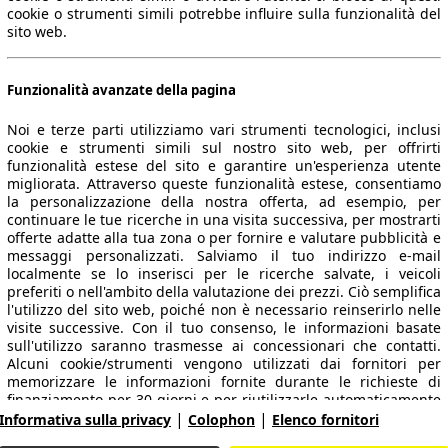
cookie o strumenti simili potrebbe influire sulla funzionalità del
sito web.
Funzionalità avanzate della pagina
Noi e terze parti utilizziamo vari strumenti tecnologici, inclusi
cookie e strumenti simili sul nostro sito web, per offrirti
funzionalità estese del sito e garantire un'esperienza utente
migliorata. Attraverso queste funzionalità estese, consentiamo
la personalizzazione della nostra offerta, ad esempio, per
continuare le tue ricerche in una visita successiva, per mostrarti
 dati.
offerte adatte alla tua zona o per fornire e valutare pubblicità e
messaggi personalizzati. Salviamo il tuo indirizzo e-mail
localmente se lo inserisci per le ricerche salvate, i veicoli
preferiti o nell'ambito della valutazione dei prezzi. Ciò semplifica
l'utilizzo del sito web, poiché non è necessario reinserirlo nelle
ropeo.
visite successive. Con il tuo consenso, le informazioni basate
sull'utilizzo saranno trasmesse ai concessionari che contatti.
Alcuni cookie/strumenti vengono utilizzati dai fornitori per
memorizzare le informazioni fornite durante le richieste di
Area rivenditori
finanziamento per 30 giorni e per riutilizzarle automaticamente
|
|
entro tale periodo per compilare nuove richieste di
Informativa sulla privacy
Colophon
Elenco fornitori
Contatti
Servizi per i dealer
finanziamento. Senza l'utilizzo di tali cookie/strumenti, tali