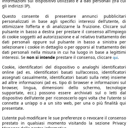
informazioni sul dispositivo utilizzato e a dati personali (tra cui
gli indirizzi IP).
Questo consente di presentare annunci pubblicitari
personalizzati in base agli specifici interessi dell’utente, di
ottimizzare l’offerta e di analizzarne la fruizione. Cliccare sul
pulsante in basso a destra per prestare il consenso all’impiego
di cookie soggetti ad autorizzazione e al relativo trattamento dei
dati personali oppure sul pulsante in basso a sinistra per
selezionare i cookie in dettaglio o per opporsi al trattamento dei
dati personali nella misura in cui ha luogo in base a legittimi
interessi. Se
non si intende
prestare il consenso, cliccare
.
qui
Cookie, identificatori del dispositivo o analoghi identificatori
online (ad es. identificatori basati sull’accesso, identificatori
assegnati casualmente, identificatori basati sulla rete) insieme
ad altre informazioni (ad es. tipo di browser e informazioni sul
browser, lingua, dimensioni dello schermo, tecnologie
supportate, ecc.) possono essere archiviati sul o letti dal
dispositivo dell’utente per riconoscerlo ogni volta che l’utente si
connette a un’app o a un sito web, per una o più finalità qui
presentate.
L’utente può modificare le sue preferenze o revocare il consenso
prestato in qualsiasi momento visitando la sezione Privacy