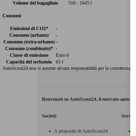
Volume del bagagliaio
510 - 1645 l
Consumi
Emissioni di CO2*
-
Consumo (urbano)
-
Consumo (extra-urbano)
-
Consumo (combinato)*
-
Classe di emissione
Euro 6
Capacità del serbatoio
65 l
AutoScout24 non si assume alcuna responsabilità per la correttezza dei
Benvenuti su AutoScout24, il mercato auto eu
Società
Servizi
A proposito di AutoScout24