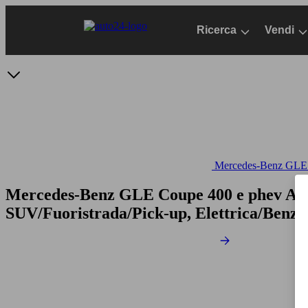
Passa
al
Ricerca
Vendi
contenuto
principale
Mercedes-Benz GLE -
Mercedes-Benz GLE Coupe 400 e phev AM
SUV/Fuoristrada/Pick-up, Elettrica/Benzi